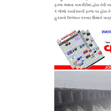
ફરજ અથવા કામગીરીમાં હોય તેવી વ
કે જેઓ કાયદેસરની ફરજ પર હોય તેઓન
હુકમનો ઉલ્લંઘન કરનાર શિક્ષાને પાત્ર