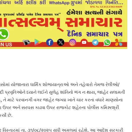
સોમાં યોજાનારા ધાર્મિક શોભાયાત્રાઓ અને તહેવારો તેમજ રેલીઓ/
 પ્રવૃતિઓને ધ્યાને લઈને સુલેહ શાંતિનો ભંગ ન થાય, જાહેર સલામતી
 તે માટે પરવાનગી વગર જાહેર જગ્યા ખાતે ચાર કરતા વધારે માણસોના
વા ઉપર અને સરઘસ કાઢવા ઉપર રાજકોટ શહેરના પોલીસ કમિશ્નરશ્રી
્યો છે.
 વિસ્તારમાં તા. ૩૧/૦૮/૨૦૨૫ સુધી અમલમાં રહેશે. આ આદેશ સરકારી