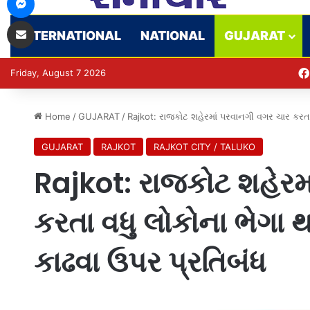
Share via Email
INTERNATIONAL
NATIONAL
GUJARAT
Friday, August 7 2026
Home
/
GUJARAT
/
Rajkot: રાજકોટ શહેરમાં પરવાનગી વગર ચાર કરત
GUJARAT
RAJKOT
RAJKOT CITY / TALUKO
Rajkot: રાજકોટ શહેરમ
કરતા વધુ લોકોના ભેગ
કાઢવા ઉપર પ્રતિબંધ