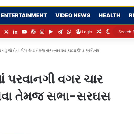
ENTERTAINMENT
VIDEO NEWS
HEALTH
R
Facebook
X
LinkedIn
YouTube
WordPress
Instagram
Google Play
Telegram
WhatsApp
Random Articl
Switch ski
Login
ા વધુ લોકોના ભેગા થવા તેમજ સભા-સરઘસ કાઢવા ઉપર પ્રતિબંધ
ાં પરવાનગી વગર ચાર
ા થવા તેમજ સભા-સરઘસ