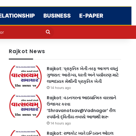
ELATIONSHIP
BUSINESS
E-PAPER
e
n
Search
for
Rajkot News
Rajkot: પ્રાકૃતિક ખેતી તરફ આગળ વધતું
ગુજરાત: આરોગ્ય, ધરતી અને પર્યાવરણ માટે
લાભદાયક મેથીની પ્રાકૃતિક ખેતી
14 hours ago
Rajkot: વડનગરના આધ્યાત્મિક વારસાને
ઉજાગર કરવા
‘Shravanotsav@Vadnagar’ રીલ
સ્પર્ધાનો દ્વિતીય તબક્કો આજથી શરૂ
14 hours ago
Rajkot: રાજકોટ ખાતે ઇન્ડિયન ઓઇલ