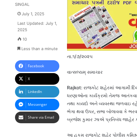
SINGAL
July 1, 2025
Last Updated: July 1,
2025
10
Less than a minute
તા.૧/૭/૨૦૨૫
Facebook
વાત્સલ્યમ્ સમાચાર
X
Rajkot: રાજકોટ શહેરમાં આગામી દિવ
LinkedIn
ધરણાઓના કાર્યક્રમો તેમજ આતંકવાદી
તથા કાયદો અને વ્યવસ્થા જળવાઇ રહે,
Messenger
ભેગા થવા ઉપર, સભા બોલાવવા કે ભર
Share via Email
બ્રજેશ કુમાર ઝાએ પ્રતિબંધ જાહેર કર
આ હુકમ રાજકોટ શહેર પોલીસ કમિશ્નર