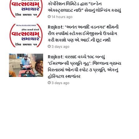
કોર્પોરેશન લિમિટેડ દ્વારા “ઇન્ડેન
એક્સ્ટ્રાલાઇટ નાઉ” સેવાનું લોન્ચિંગ કરાયું
14 hours ago
Rajkot: ‘અનંત અનાદિ વડનગર’ થીમની
રીલ સ્પર્ધામાં સ્ટોક્સ ઈમેજીસનો ઉપયોગ
કરી શકાશે પણ એ.આઈ.ની છૂટ નથી
3 days ago
Rajkot: વરસાદ વચ્ચે ૧૦૮ બન્યું
‘ઈમરજન્સી પ્રસૂતિ ગૃહ’: જિલ્લાના ગ્રામ્ય
વિસ્તારમાં ઓન ધી સ્પોટ ૩ પ્રસૂતિ, એકનું
હોસ્પિટલ સ્થળાંતર
3 days ago