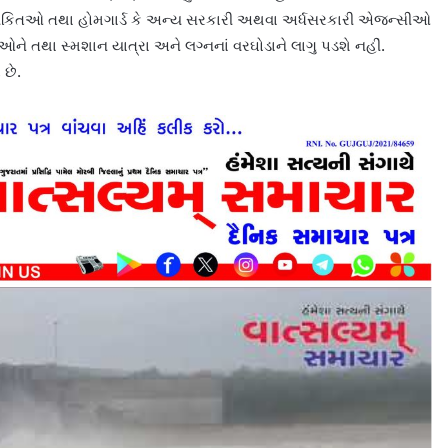
્યકિતઓ તથા હોમગાર્ડ કે અન્ય સરકારી અથવા અર્ધસરકારી એજન્સીઓ
ે તથા સ્મશાન યાત્રા અને લગ્નનાં વરઘોડાને લાગુ પડશે નહીં.
 છે.