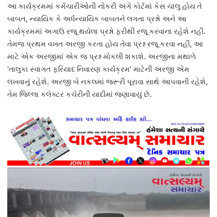
આ કાર્યક્રમમાં કર્મચારીઓની નોકરી અંગે કોર્ટમાં કેસ ચાલુ હોય તે
બાબત, ન્યાયિક કે અર્ધન્યાયિક બાબતને લગતા પ્રશ્નો અને આ
કાર્યક્રમમાં અગાઉ રજૂ થયેલા પ્રશ્નો ફરીથી રજૂ કરવાના રહેશે નહીં.
તેમજ પ્રથમ વખત અરજી કરતા હોય તેવા પ્રશ્ન રજૂ કરવા નહીં, આ
માટે એક અરજીમાં એક જ પ્રશ્ન મોકલી શકાશે. અરજીના મથાળે
‘તાલુકા સ્વાગત ફરિયાદ નિવારણ કાર્યક્રમ’ માટેની અરજી એમ
લખવાનું રહેશે. અરજી બે નકલમાં જરૂરી પૂરાવા સાથે આપવાની રહેશે,
તેમ જિલ્લા કલેક્ટર કચેરીની યાદીમાં જણાવાયું છે.