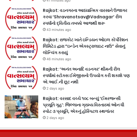
41 minutes ago
Rajkot: વડનગરના આધ્યાત્મિક વારસાને ઉજાગર
કરવા ‘Shravanotsav@Vadnagar’ રીલ
સ્પર્ધાનો દ્વિતીય તબક્કો આજથી શરૂ
43 minutes ago
Rajkot: રાજકોટ ખાતે ઇન્ડિયન ઓઇલ કોર્પોરેશન
લિમિટેડ દ્વારા “ઇન્ડેન એક્સ્ટ્રાલાઇટ નાઉ” સેવાનું
લોન્ચિંગ કરાયું
46 minutes ago
Rajkot: ‘અનંત અનાદિ વડનગર’ થીમની રીલ
સ્પર્ધામાં સ્ટોક્સ ઈમેજીસનો ઉપયોગ કરી શકાશે પણ
એ.આઈ.ની છૂટ નથી
2 days ago
Rajkot: વરસાદ વચ્ચે ૧૦૮ બન્યું ‘ઈમરજન્સી
પ્રસૂતિ ગૃહ’: જિલ્લાના ગ્રામ્ય વિસ્તારમાં ઓન ધી
સ્પોટ ૩ પ્રસૂતિ, એકનું હોસ્પિટલ સ્થળાંતર
2 days ago