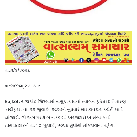
તા.૩/૬/૨૦૨૬
વાત્સલ્યમ્ સમાચાર
Rajkot: રાજકોટ જિલ્લામાં તાલુકાકક્ષાનો સ્વાગત ફરિયાદ નિવારણ
કાર્યક્રમ તા. ૨૨ જુલાઈ, ૨૦૨૬ને બુધવારે મામલતદાર કચેરી ખાતે
યોજાશે. જે અંગે પ્રશ્નો બે નકલમાં અરજદારોએ સંબંધકર્તા
મામલતદારને તા. ૧૦ જુલાઈ, ૨૦૨૬ સુધીમાં મોકલવાના રહેશે.