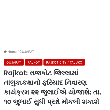
Home
/
GUJARAT
GUJARAT
RAJKOT
RAJKOT CITY / TALUKO
Rajkot: રાજકોટ જિલ્લામાં
તાલુકાકક્ષાનો ફરિયાદ નિવારણ
કાર્યક્રમ ૨૨ જુલાઈએ યોજાશે: તા.
૧૦ જુલાઈ સુધી પ્રશ્નો મોકલી શકાશે