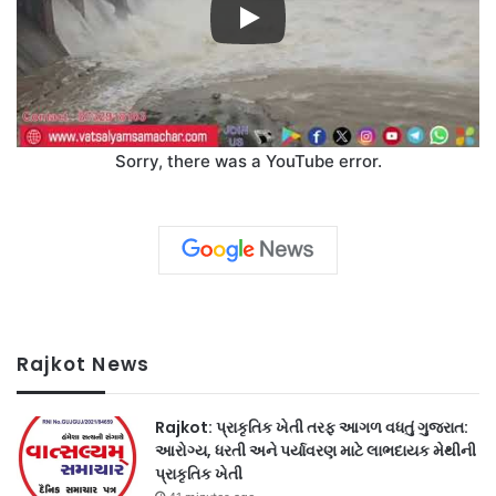
Sorry, there was a YouTube error.
Rajkot News
Rajkot: પ્રાકૃતિક ખેતી તરફ આગળ વધતું ગુજરાત:
આરોગ્ય, ધરતી અને પર્યાવરણ માટે લાભદાયક મેથીની
પ્રાકૃતિક ખેતી