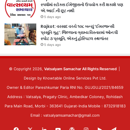
સ્પર્ધામાં સ્ટોક્સ ઈમેજીસનો ઉપયોગ કરી શકાશે પણ
એ.આઈ.ની છૂટ નથી
5 days ago
Rajkot: વરસાદ વચ્ચે ૧૦૮ બન્યું ‘ઈમરજન્સી
પ્રસૂતિ ગૃહ’: જિલ્લાના ગ્રામ્ય વિસ્તારમાં ઓન ધી
સ્પોટ ૩ પ્રસૂતિ, એકનું હોસ્પિટલ સ્થળાંતર
5 days ago
© Copyright 2026,
Vatsalyam Samachar All Rights Reserved
|
Design by
Knowtable Online Services Pvt Ltd.
Owner & Editor Pareshkumar Paria RNI No. GUJGUJ/2021/84659
Address : Vatsalya, Pragaty Clinic, Ambedkar Coloney, Rohidash
Para Main Road, Morbi - 363641 Gujarat-India Mobile : 8732918183
Email : vatsalyamsamachar@gmail.com
Facebook
X
LinkedIn
YouTube
WordPress
Instagram
Google
Tele