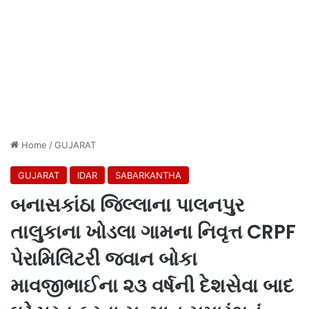
Home
/
GUJARAT
GUJARAT
IDAR
SABARKANTHA
બનાસકાંઠા જિલ્લાના પાલનપુર
તાલુકાના ખોડલા ગામના નિવૃત્ત CRPF
પેરામિલિટરી જવાન બોકા
માવજીભાઈના ૨૩ વર્ષની દેશસેવા બાદ