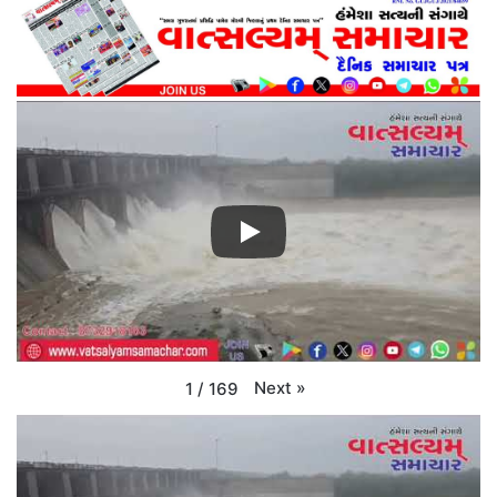
Next
»
1
/
169