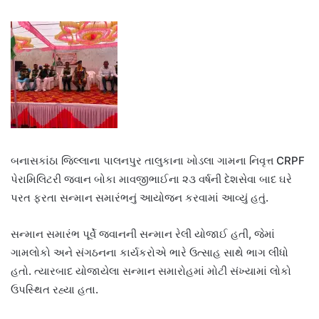
બનાસકાંઠા જિલ્લાના પાલનપુર તાલુકાના ખોડલા ગામના નિવૃત્ત CRPF
પેરામિલિટરી જવાન બોકા માવજીભાઈના ૨૩ વર્ષની દેશસેવા બાદ ઘરે
પરત ફરતા સન્માન સમારંભનું આયોજન કરવામાં આવ્યું હતું.
સન્માન સમારંભ પૂર્વે જવાનની સન્માન રેલી યોજાઈ હતી, જેમાં
ગામલોકો અને સંગઠનના કાર્યકરોએ ભારે ઉત્સાહ સાથે ભાગ લીધો
હતો. ત્યારબાદ યોજાયેલા સન્માન સમારોહમાં મોટી સંખ્યામાં લોકો
ઉપસ્થિત રહ્યા હતા.