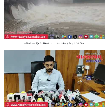
મોરબી મચ્છુ-૩ ડેમના વઘુ ૭ દરવાજા ૬.૫ ફૂટ ખોલાશે