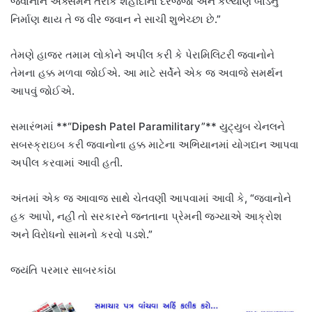
જવાનોને એક્સમેન તરીકે શહીદીનો દરજ્જો અને કલ્યાણ બોર્ડનું
નિર્માણ થાય તે જ વીર જવાન ને સાચી શુભેચ્છા છે.”
તેમણે હાજર તમામ લોકોને અપીલ કરી કે પેરામિલિટરી જવાનોને
તેમના હક્ક મળવા જોઈએ. આ માટે સર્વેને એક જ અવાજે સમર્થન
આપવું જોઈએ.
સમારંભમાં **“Dipesh Patel Paramilitary”** યુટ્યુબ ચેનલને
સબસ્ક્રાઇબ કરી જવાનોના હક્ક માટેના અભિયાનમાં યોગદાન આપવા
અપીલ કરવામાં આવી હતી.
અંતમાં એક જ આવાજ સાથે ચેતવણી આપવામાં આવી કે, “જવાનોને
હક આપો, નહીં તો સરકારને જનતાના પ્રેમની જગ્યાએ આક્રોશ
અને વિરોધનો સામનો કરવો પડશે.”
જયંતિ પરમાર સાબરકાંઠા