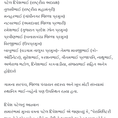
પટેલ દિપેશભાઈ (રાષ્ટ્રીય અધ્યક્ષ)
તુલસીભાઈ (રાષ્ટ્રીય મહામંત્રી)
મનહરભાઈ (ગાંધીનગર જિલ્લા પ્રમુખ)
નટવરભાઈ (અમદાવાદ જિલ્લા પ્રભારી)
રમેશભાઈ (ગુજરાત પ્રદેશ ઝોન પ્રમુખ)
પ્રવીણભાઈ (બનાસકાંઠા જિલ્લા પ્રમુખ)
વિરજીભાઈ (ઉપપ્રમુખ)
બાબુભાઈ (વડગામ તાલુકા પ્રમુખ)- તેમજ માવજીભાઈ (કો-
ઓર્ડિનેટર), સુરેશભાઈ, કરશનભાઈ, ગૌતમભાઈ પ્રજાપતિ, નાથુભાઈ,
અભેરાજ ભટોળ, દિનેશભાઈ કાકવાડીયા, સંજયભાઈ સહિત અનેક
હોદ્દેદારો
ગામના સરપંચ, જિલ્લા પંચાયત સદસ્ય અને ખૂબ મોટી સંખ્યામાં
સ્થાનિક ભાઈ-બહેનો પણ ઉપસ્થિત રહ્યા હતા.
દિપેશ પટેલનું આહ્વાન
સમારંભમાં મુખ્ય વક્તા પટેલ દિપેશભાઈ એ જણાવ્યું કે, “પેરામિલિટરી