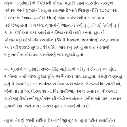
વધુમાં મંત્રીશ્રીએ મેકોલેની શિક્ષણ પદ્ધતિ સામે ભારતીય ગુરુકુળ
પરંપરા અને મૂલ્યોની મહત્તા સમજાવી ‘નવી શિક્ષણ નીતિ ૨૦૨૦’ તથા
સરકારના ‘આઈ-હબ’ (i-Hub) જેવા સ્કોલરશીપ-સ્ટાર્ટઅપ
પ્રોજેક્ટ્સનો લાભ લેવા યુવાનોને આહ્વાન કર્યું હતું. તેમણે ઉમેર્યું હતું
કે, માર્કશીટના ટકા ક્યારેય ભવિષ્ય નક્કી નથી કરતા; યુવાનો
ગોખણપટ્ટી છોડી કૌશલ્યવર્ધન (Skill-based learning) તરફ વળવા
અને વર્ષ ૨૦૪૭ સુધીમાં ‘વિકસિત ભારત’નું સપનું સાકાર કરવામાં
સહભાગીતા નોધાવવા પર તેમણે ભાર મૂક્યો હતો.
આ પ્રસંગે મંત્રીશ્રી સંજયસિંહ મહીડાએ ક્ષત્રિય સેનાને આ સુંદર
ભગીરથ કાર્ય બદલ હૃદયપૂર્વક અભિનંદન પાઠવ્યા હતા. તેમણે જણાવ્યું
હતું કે સમારોહમાં સન્માનિત થયેલા ૫૩૧ જેટલા તેજસ્વી વિદ્યાર્થીઓ,
જેમાં ધોરણ ૧૦, ધોરણ ૧૨ ના વિદ્યાર્થીઓ, તેમજ સ્નાતક, પીએચડી
અને જીપીએસસી/યુપીએસસી જેવી સ્પર્ધાત્મક પરીક્ષાઓ પાસ કરનાર
યુવાનો દેશ અને ક્ષત્રિય રાજપૂત સમાજનું ગૌરવ છે.
વધુમાં તેમણે ૨૧મી સદીના ટેકનોલોજી યુગમાં યુવા પેઢીને સ્માર્ટફોન