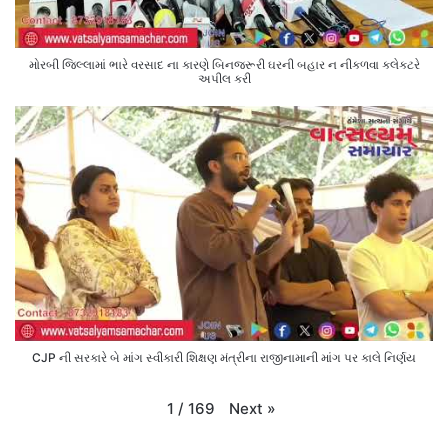
મોરબી જિલ્લામાં ભારે વરસાદ ના કારણે બિનજરૂરી ઘરની બહાર ન નીકળવા કલેક્ટરે
અપીલ કરી
CJP ની સરકારે બે માંગ સ્વીકારી શિક્ષણ મંત્રીના રાજીનામાની માંગ પર કાલે નિર્ણય
Next
»
1
/
169