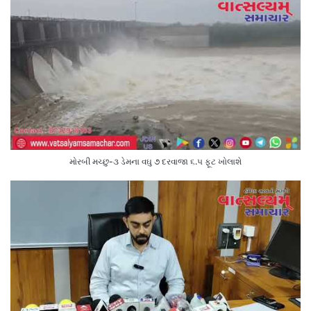
મોરબી મચ્છુ-૩ ડેમના વઘુ ૭ દરવાજા ૬.૫ ફૂટ ખોલાશે