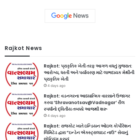
Rajkot News
Rajkot: પ્રાકૃતિક ખેતી તરફ આગળ વધતું ગુજરાત:
આરોગ્ય, ધરતી અને પર્યાવરણ માટે લાભદાયક મેથીની
પ્રાકૃતિક ખેતી
4 days ago
Rajkot: વડનગરના આધ્યાત્મિક વારસાને ઉજાગર
કરવા ‘Shravanotsav@Vadnagar’ રીલ
સ્પર્ધાનો દ્વિતીય તબક્કો આજથી શરૂ
4 days ago
Rajkot: રાજકોટ ખાતે ઇન્ડિયન ઓઇલ કોર્પોરેશન
લિમિટેડ દ્વારા “ઇન્ડેન એક્સ્ટ્રાલાઇટ નાઉ” સેવાનું
લોન્ચિંગ કરાયું