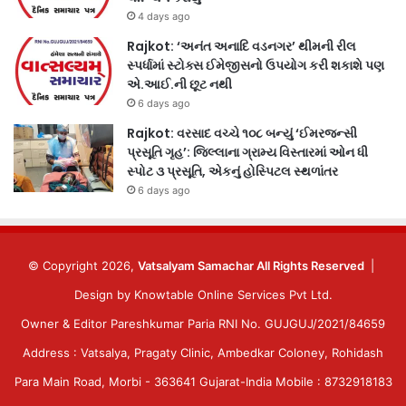
4 days ago
Rajkot: ‘અનંત અનાદિ વડનગર’ થીમની રીલ
સ્પર્ધામાં સ્ટોક્સ ઈમેજીસનો ઉપયોગ કરી શકાશે પણ
એ.આઈ.ની છૂટ નથી
6 days ago
Rajkot: વરસાદ વચ્ચે ૧૦૮ બન્યું ‘ઈમરજન્સી
પ્રસૂતિ ગૃહ’: જિલ્લાના ગ્રામ્ય વિસ્તારમાં ઓન ધી
સ્પોટ ૩ પ્રસૂતિ, એકનું હોસ્પિટલ સ્થળાંતર
6 days ago
© Copyright 2026,
Vatsalyam Samachar All Rights Reserved
|
Design by
Knowtable Online Services Pvt Ltd.
Owner & Editor Pareshkumar Paria RNI No. GUJGUJ/2021/84659
Address : Vatsalya, Pragaty Clinic, Ambedkar Coloney, Rohidash
Para Main Road, Morbi - 363641 Gujarat-India Mobile : 8732918183