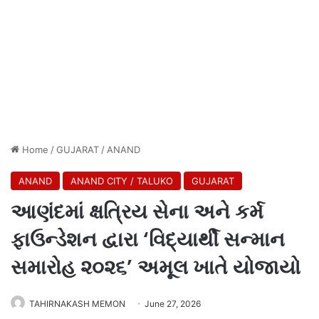
Home
/
GUJARAT
/
ANAND
ANAND
ANAND CITY / TALUKO
GUJARAT
આણંદમાં ક્ષત્રિય સેના અને કર્મ
ફાઉન્ડેશન દ્વારા ‘વિદ્યાર્થી સન્માન
સમારોહ ૨૦૨૬’ અમૂલ ખાતે યોજાયો
TAHIRNAKASH MEMON
June 27, 2026