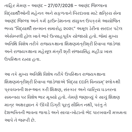
તાહિર મેમણ – આણંદ – 27/07/2026 – આણંદ જિલ્લાના
વિદ્યાર્થીઓની મહેનત અને સફળતાને બિરદાવવા માટે ક્ષત્રિય સેના
આણંદ જિલ્લા અને કર્મ ફાઉન્ડેશનના સંયુક્ત ઉપક્રમે આયોજિત
ભવ્ય “વિદ્યાર્થી સન્માન સમારોહ ૨૦૨૬” અમૂલ ડેરીના સરદાર પટેલ
એસેમ્બલી હોલ ખાતે ભારે ઉત્સાહપૂર્વક યોજાયો હતો. જેમાં મુખ્ય
અતિથિ વિશેષ તરીકે રાજ્યકક્ષાના શિક્ષણમંત્રીશ્રી રિવાબા જાડેજા
અને રાજ્યકક્ષાના મહેસૂલ મંત્રી શ્રી સંજયસિંહ મહીડા ખાસ
ઉપસ્થિત રહ્યા હતા.
આ તકે મુખ્ય અતિથિ વિશેષ તરીકે ઉપસ્થિત રાજ્યકક્ષાના
શિક્ષણમંત્રીશ્રી રિવાબા જાડેજાએ ‘વિદ્યા દદાતિ વિનયમ્’ શ્લોકથી
પ્રવચનની શરૂઆત કરી શિક્ષણ, સંસ્કાર અને ચારિત્ર્ય ઘડતરના
સમન્વય પર વિશેષ ભાર મૂક્યો હતો. તેમણે જણાવ્યું કે સાચું શિક્ષણ
માત્ર અક્ષરજ્ઞાન કે ઊંચી ડિગ્રી પૂરતું સીમિત નથી, પરંતુ તે
દેશભક્તિની ભાવના જગાડે અને સાચા-ખોટાનો ભેદ પારખવાની મક્કમતા
આપે તે જરૂરી છે.