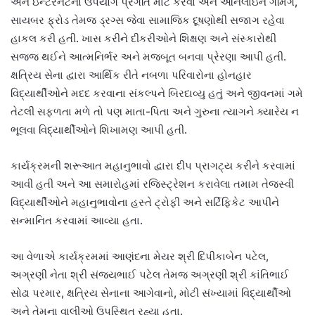
અને ઇન્ટરનેટનો ઉપયોગ પ્રગતિ માટે કરવા અને ઓનલાઇન ગેમિંગ,
સાયબર ફ્રોડ તેમજ ડ્રગ્સ જેવા સામાજિક દૂષણોથી સજાગ રહેવા
હાકલ કરી હતી. ખાસ કરીને દીકરીઓને શિક્ષણ અને સંસ્કારોથી
સજ્જ થઈને આત્મનિર્ભર અને મજબૂત બનવા પ્રેરણા આપી હતી.
ક્ષત્રિય સેના દ્વારા આર્થિક રીતે નબળા પરિવારોના હોનહાર
વિદ્યાર્થીઓને મદદ કરવાના સંકલ્પને બિરદાવ્યુ હતું અને જીવનમાં ગમે
તેટલી સફળતા મળે તો પણ માતા-પિતા અને ગુરુના ત્યાગને ક્યારેય ન
ભૂલવા વિદ્યાર્થીઓને શિખામણ આપી હતી.
કાર્યક્રમની શરૂઆત મહાનુભાવો દ્વારા દીપ પ્રાગટ્ય કરીને કરવામાં
આવી હતી અને આ સમારોહમાં રજિસ્ટ્રેશન કરાવેલા તમામ તેજસ્વી
વિદ્યાર્થીઓને મહાનુભાવોના હસ્તે ટ્રોફી અને સર્ટિફિકેટ આપીને
સન્માનિત કરવામાં આવ્યા હતા.
આ વેળાએ કાર્યક્રમમાં આણંદના મેયર શ્રી દિપીકાબેન પટેલ,
અગ્રણી નેતા શ્રી સંજયભાઈ પટેલ તેમજ અગ્રણી શ્રી કાંતિભાઈ
સોઢા પરમાર, ક્ષત્રિય સેનાના આગેવાનો, મોટી સંખ્યામાં વિદ્યાર્થીઓ
અને તેમના વાલીઓ ઉપસ્થિત રહ્યા હતા.