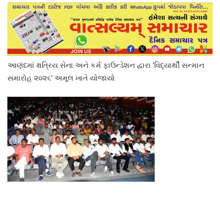
આણંદમાં ક્ષત્રિય સેના અને કર્મ ફાઉન્ડેશન દ્વારા ‘વિદ્યાર્થી સન્માન
સમારોહ ૨૦૨૬’ અમૂલ ખાતે યોજાયો