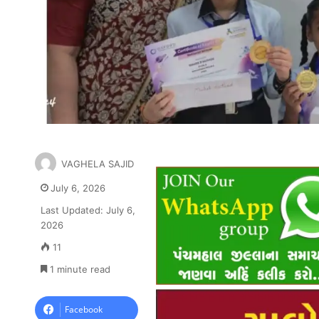
VAGHELA SAJID
July 6, 2026
Last Updated: July 6,
2026
11
1 minute read
Facebook