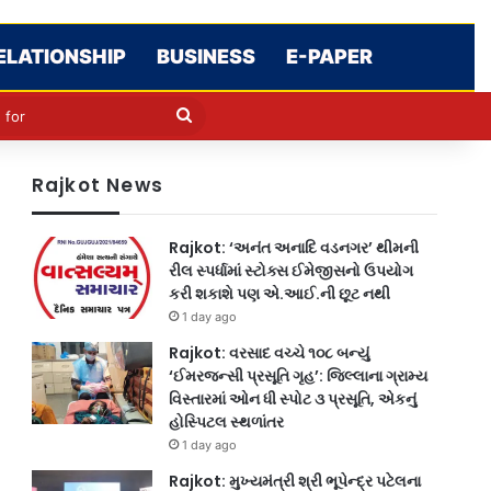
ELATIONSHIP
BUSINESS
E-PAPER
cle
kin
Search
for
Rajkot News
Rajkot: ‘અનંત અનાદિ વડનગર’ થીમની
રીલ સ્પર્ધામાં સ્ટોક્સ ઈમેજીસનો ઉપયોગ
કરી શકાશે પણ એ.આઈ.ની છૂટ નથી
1 day ago
Rajkot: વરસાદ વચ્ચે ૧૦૮ બન્યું
‘ઈમરજન્સી પ્રસૂતિ ગૃહ’: જિલ્લાના ગ્રામ્ય
વિસ્તારમાં ઓન ધી સ્પોટ ૩ પ્રસૂતિ, એકનું
હોસ્પિટલ સ્થળાંતર
1 day ago
Rajkot: મુખ્યમંત્રી શ્રી ભૂપેન્દ્ર પટેલના