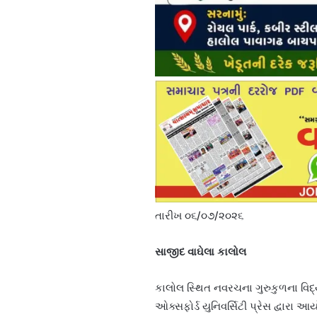
તારીખ ૦૬/૦૭/૨૦૨૬
સાજીદ વાઘેલા કાલોલ
કાલોલ સ્થિત નવરચના ગુરુકુળના વિદ્ય
ઓક્સફોર્ડ યુનિવર્સિટી પ્રેસ દ્વાર