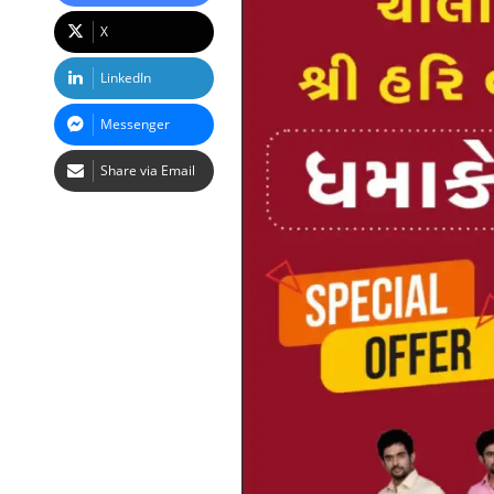
X
LinkedIn
Messenger
Share via Email