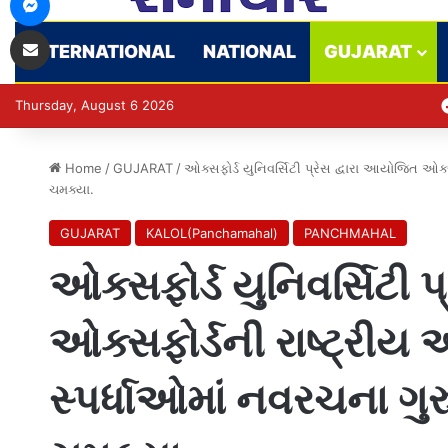
Share via Email
INTERNATIONAL
NATIONAL
GUJARAT
Thursday, August 6 2026
Home
/
GUJARAT
/
ઓક્સફોર્ડ યુનિવર્સિટી પ્રેસ દ્વારા આયોજિત ઓક્સ
ચમક્યા.
GUJARAT
KALOL(Panchamahal)
PANCHMAHAL
ઓક્સફોર્ડ યુનિવર્સિટી 
ઓક્સફોર્ડની રાષ્ટ્રીય 
સ્પર્ધાઓમાં નવરચના ગુર