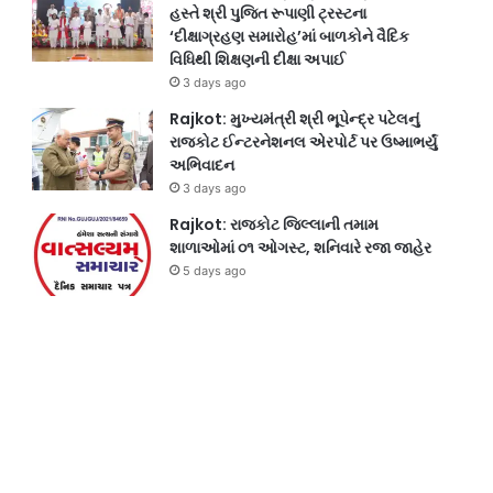
હસ્તે શ્રી પુજિત રૂપાણી ટ્રસ્ટના
‘દીક્ષાગ્રહણ સમારોહ’માં બાળકોને વૈદિક
વિધિથી શિક્ષણની દીક્ષા અપાઈ
3 days ago
Rajkot: મુખ્યમંત્રી શ્રી ભૂપેન્દ્ર પટેલનું
રાજકોટ ઈન્ટરનેશનલ એરપોર્ટ પર ઉષ્માભર્યું
અભિવાદન
3 days ago
Rajkot: રાજકોટ જિલ્લાની તમામ
શાળાઓમાં ૦૧ ઓગસ્ટ, શનિવારે રજા જાહેર
5 days ago