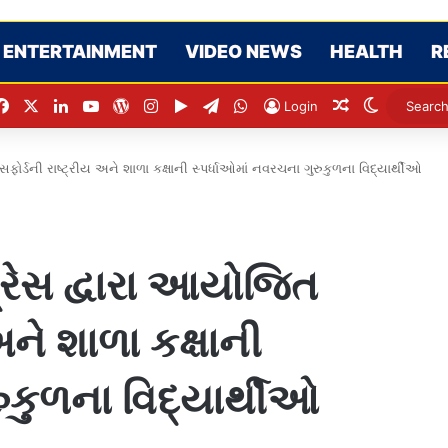
ENTERTAINMENT
VIDEO NEWS
HEALTH
R
Facebook
X
LinkedIn
YouTube
WordPress
Instagram
Google Play
Telegram
WhatsApp
Random Arti
Switch s
Login
ફોર્ડની રાષ્ટ્રીય અને શાળા કક્ષાની સ્પર્ધાઓમાં નવરચના ગુરુકુળના વિદ્યાર્થીઓ
પ્રેસ દ્વારા આયોજિત
અને શાળા કક્ષાની
ુકુળના વિદ્યાર્થીઓ