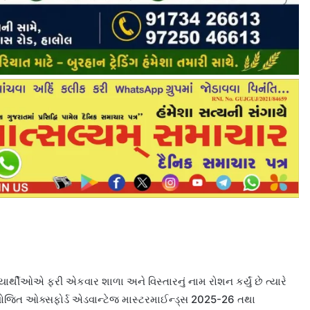
ાર્થીઓએ ફરી એકવાર શાળા અને વિસ્તારનું નામ રોશન કર્યું છે ત્યારે
ા આયોજિત ઓક્સફોર્ડ એડવાન્ટેજ માસ્ટરમાઈન્ડ્સ 2025-26 તથા