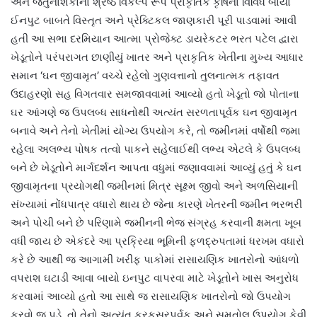
અને જંતુનાશકોના શ્રેષ્ઠ વિકલ્પ રૂપે પ્રાકૃતિક કૃષિના વિવિધ બાયો
ઈનપુટ બાબતે વિસ્તૃત અને પ્રેક્ટિકલ જાણકારી પૂરી પાડવામાં આવી
હતી આ સભા દરમિયાન આત્મા પ્રોજેક્ટ ડાયરેકટર ભરત પટેલ દ્વારા
ખેડૂતોને પરંપરાગત છાણીયું ખાતર અને પ્રાકૃતિક ખેતીના મુખ્ય આધાર
સમાન ‘ઘન જીવામૃત’ વચ્ચે રહેલો ગુણવત્તાનો તુલનાત્મક તફાવત
ઉદાહરણો સહ વિગતવાર સમજાવવામાં આવ્યો હતો ખેડૂતો જો પોતાના
ઘર આંગણે જ ઉપલબ્ધ સાધનોથી અત્યંત સરળતાપૂર્વક ઘન જીવામૃત
બનાવે અને તેનો ખેતીમાં યોગ્ય ઉપયોગ કરે, તો જમીનમાં વર્ષોથી જમા
રહેલા અલભ્ય પોષક તત્વો પાકને સહેલાઈથી લભ્ય એટલે કે ઉપલબ્ધ
બને છે ખેડૂતોને માર્ગદર્શન આપતા વધુમાં જણાવવામાં આવ્યું હતું કે ઘન
જીવામૃતના પ્રયોગથી જમીનમાં મિત્ર સૂક્ષ્મ જીવો અને અળસિયાની
સંખ્યામાં નોંધપાત્ર વધારો થાય છે જેના કારણે ખેતરની જમીન ભરભરી
અને પોચી બને છે પરિણામે જમીનની ભેજ સંગ્રહ કરવાની ક્ષમતા ખૂબ
વધી જાય છે એકંદરે આ પ્રક્રિયા ભૂમિની ફળદ્રુપતામાં ધરખમ વધારો
કરે છે આથી જ આગામી ખરીફ પાકોમાં રાસાયણિક ખાતરોનો આંધળો
વપરાશ ઘટાડી આવા બાયો ઇનપુટ વાપરવા માટે ખેડૂતોને ખાસ અનુરોધ
કરવામાં આવ્યો હતો આ સાથે જ રાસાયણિક ખાતરોનો જો ઉપયોગ
કરવો જ પડે, તો તેનો અત્યંત કરકસરપૂર્વક અને સમતોલ ઉપયોગ કેવી