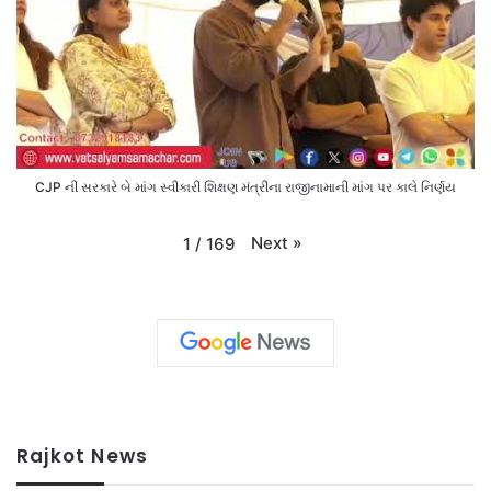
CJP ની સરકારે બે માંગ સ્વીકારી શિક્ષણ મંત્રીના રાજીનામાની માંગ પર કાલે નિર્ણય
Next
»
1
/
169
Rajkot News