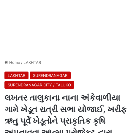
Home
/
LAKHTAR
LAKHTAR
SURENDRANAGAR
SURENDRANAGAR CITY / TALUKO
લખતર તાલુકાના નાના અંકેવાળીયા
ગામે ખેડૂત રાત્રી સભા યોજાઈ, ખરીફ
ઋતુ પૂર્વે ખેડૂતોને પ્રાકૃતિક કૃષિ
અપનાવવા આત્મા પ્રોજેક્ટ દ્વારા