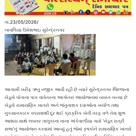
તા.23/05/2026/
બાવળિયા ઉમેશભાઇ સુરેન્દ્રનગર
આગામી ખરીફ ઋતુ નજીક આવી રહી છે ત્યારે સુરેન્દ્રનગર જિલ્લાના
ખેડૂતો પોતાના પાક વાવેતરના આગોતરા આયોજનમાં વ્યસ્ત બન્યા છે
ખેડૂતો રાસાયણિક ખાતરો અને જંતુનાશક દવાઓના ખર્ચાળ તથા
નુકસાનકારક વપરાશથી દૂર થઈ પ્રાકૃતિક ખેતી તરફ વળે તેવા શુભ
આશય સાથે લખતર તાલુકાના નાના અંકેવાળીયા ગામે ‘ખેડૂત રાત્રી
સભા’નું આયોજન કરવામાં આવ્યું હતું જેમાં કૃષકોને રાસાયણિક ખાતરો