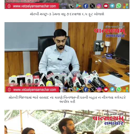
મોરબી મચ્છુ-૩ ડેમના વઘુ ૭ દરવાજા ૬.૫ ફૂટ ખોલાશે
મોરબી જિલ્લામાં ભારે વરસાદ ના કારણે બિનજરૂરી ઘરની બહાર ન નીકળવા કલેક્ટરે
અપીલ કરી