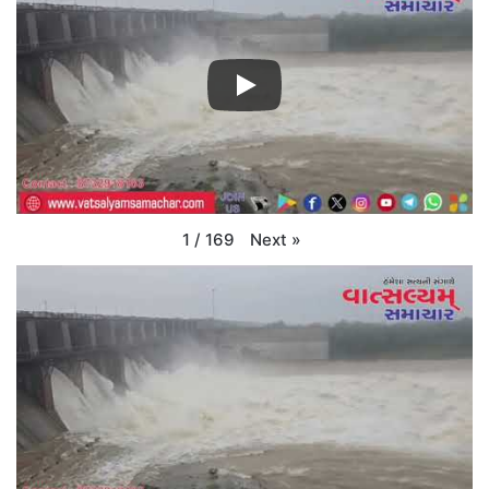
Next
»
1
/
169