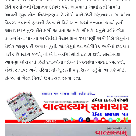
રીતે કરવો તેની વૈજ્ઞાનિક સમજ પણ આપવામાં આવી હતી પાકમાં
આવતી જીવાતોના નિયંત્રણ માટે મોંઘી અને ઝેરી જંતુનાશક દવાઓના
વિકલ્પ સ્વરૂપે કુદરતી ઉપચારો વિશે ખાસ ચર્ચા કરવામાં આવી હતી
આસપાસ સહજ રીતે મળી આવતા આંકડો, લીમડો, ધતુરો વગેરે જેવા
વનસ્પતિના પાનના અર્કમાંથી તૈયાર થતા ‘દસ પર્ણી અર્ક’ વિશે ખેડૂતોને
વિશેષ જાણકારી અપાઈ હતી. જો ખેડૂતો આ ઓર્ગેનિક અર્કનો છંટકાવ
તરીકે ઉપયોગ કરશે, તો ખેતી ખર્ચમાં મોટો ઘટાડો થશે. સાથોસાથ
આપણા ખોરાકમાં ઝેરી દવાઓના જોખમી અવશેષો આવતા અટકશે,
જેથી સમાજ અને પરિવારની તંદુરસ્તી પણ ઉત્તમ રહેશે આ તકે મોટી
સંખ્યામાં ખેડૂત મિત્રો ઉપસ્થિત રહ્યા હતા.