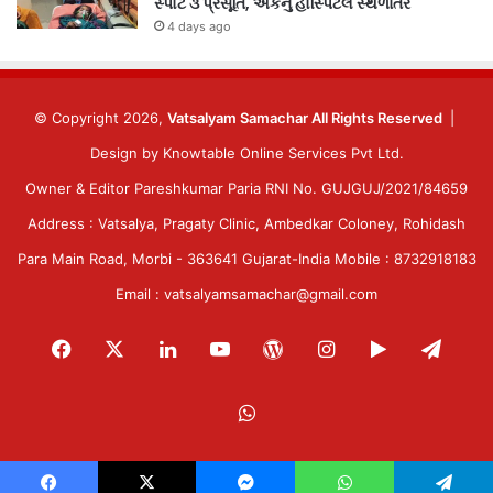
સ્પોટ ૩ પ્રસૂતિ, એકનું હોસ્પિટલ સ્થળાંતર
4 days ago
© Copyright 2026,
Vatsalyam Samachar All Rights Reserved
|
Design by
Knowtable Online Services Pvt Ltd.
Owner & Editor Pareshkumar Paria RNI No. GUJGUJ/2021/84659
Address : Vatsalya, Pragaty Clinic, Ambedkar Coloney, Rohidash
Para Main Road, Morbi - 363641 Gujarat-India Mobile : 8732918183
Email : vatsalyamsamachar@gmail.com
Facebook
X
LinkedIn
YouTube
WordPress
Instagram
Google
Tele
Play
WhatsApp