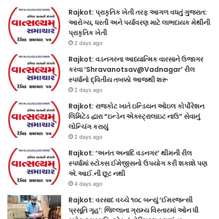
Rajkot: પ્રાકૃતિક ખેતી તરફ આગળ વધતું ગુજરાત:
આરોગ્ય, ધરતી અને પર્યાવરણ માટે લાભદાયક મેથીની
પ્રાકૃતિક ખેતી
2 days ago
Rajkot: વડનગરના આધ્યાત્મિક વારસાને ઉજાગર
કરવા ‘Shravanotsav@Vadnagar’ રીલ
સ્પર્ધાનો દ્વિતીય તબક્કો આજથી શરૂ
2 days ago
Rajkot: રાજકોટ ખાતે ઇન્ડિયન ઓઇલ કોર્પોરેશન
લિમિટેડ દ્વારા “ઇન્ડેન એક્સ્ટ્રાલાઇટ નાઉ” સેવાનું
લોન્ચિંગ કરાયું
2 days ago
Rajkot: ‘અનંત અનાદિ વડનગર’ થીમની રીલ
સ્પર્ધામાં સ્ટોક્સ ઈમેજીસનો ઉપયોગ કરી શકાશે પણ
એ.આઈ.ની છૂટ નથી
4 days ago
Rajkot: વરસાદ વચ્ચે ૧૦૮ બન્યું ‘ઈમરજન્સી
પ્રસૂતિ ગૃહ’: જિલ્લાના ગ્રામ્ય વિસ્તારમાં ઓન ધી