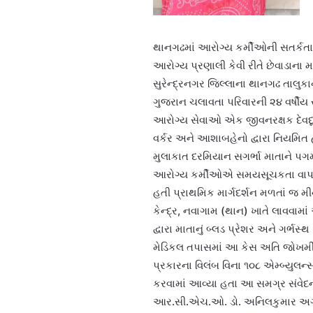
થાનગઢમાં આરોગ્ય કર્મીઓની સતર્કત
આરોગ્ય પ્રણાલી કેવી રીતે છેવાડાના મ
સુરેન્દ્રનગર જિલ્લાના થાનગઢ તાલુકા
ગુજરાન ચલાવતા પરિવારની ૨૪ વર્ષીય
આરોગ્ય સેવાઓ એક જીવનરક્ષક દેવદૂત 
વર્કર અને આશાબહેનો દ્વારા નિયમિત 
મુલાકાત દરમિયાન સગર્ભા માતાને પગમ
આરોગ્ય કર્મીઓએ સમયસૂચકતા વાપરી 
હતી પ્રાથમિક માર્ગદર્શન મળતાં જ મ
કેન્દ્ર, નવાગામ (થાન) ખાતે લાવવામ
દ્વારા માતાનું બ્લડ પ્રેશર અને ગર
મેડિકલ તપાસમાં આ કેસ અતિ જોખમી 
પ્રકારના વિલંબ વિના ૧૦૮ એમ્બ્યુલન્
કરવામાં આવ્યા હતા આ સમગ્ર સંવેદન
આર.સી.એચ.ઓ. ડો. અનિલકુમાર અગ