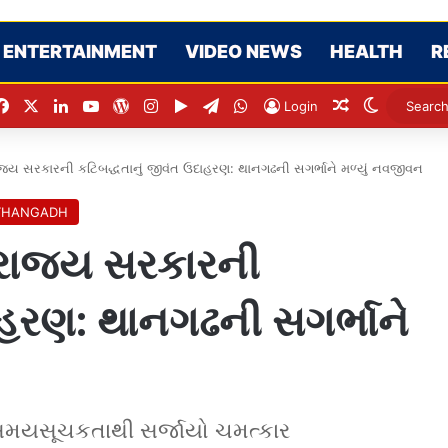
ENTERTAINMENT
VIDEO NEWS
HEALTH
R
Facebook
X
LinkedIn
YouTube
WordPress
Instagram
Google Play
Telegram
WhatsApp
Random Arti
Switch s
Login
રાજ્ય સરકારની કટિબદ્ધતાનું જીવંત ઉદાહરણ: થાનગઢની સગર્ભાને મળ્યું નવજીવન
THANGADH
 રાજ્ય સરકારની
ાહરણ: થાનગઢની સગર્ભાને
સમયસૂચકતાથી સર્જાયો ચમત્કાર