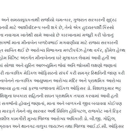
ા અને સમયસૂચકતાથી સર્જાયો ચમત્કાર, ગુજરાત સરકારની સુદ્રઢ
ાનવી માટે આશીર્વાદરૂપ બની શકે છે, તેનો એક હૃદયસ્પર્શી કિસ્સો
ના નવાગામ ખાતેથી સામે આવ્યો છે કારખાનામાં મજૂરી કરી પોતાનું
 સગર્ભા માતા મીનાબેન બળદેવભાઈ મગવાણીયા માટે રાજ્ય સરકારની
સાબિત થઈ છે આરોગ્ય વિભાગના મલ્ટીપર્પઝ હેલ્થ વર્કર, ફીમેલ હેલ્થ
હોમ વિઝિટ અંતર્ગત મીનાબેનના ઘરે મુલાકાત લેવામાં આવી હતી આ
ાં સોજા અને યુરિન આલ્બ્યુમિન જેવાં અતિ જોખમી લક્ષણો જણાતાં
તાત્કાલિક મેડિકલ ઓફિસરનો સંપર્ક કરી સમગ્ર સ્થિતિની જાણ કરી
ીનાબેનને તાત્કાલિક આયુષ્માન આરોગ્ય મંદિર અને પ્રાથમિક આરોગ્ય
ાં આવ્યા હતા ત્યાં ફરજ બજાવતા મેડિકલ ઓફિસર ડો. વિશાલકુમાર ભટ્ટ
્ભસ્થ શિશુના ધબકારા સહિતની સઘન પ્રાથમિક તપાસ કરવામાં આવી હતી
સગર્ભાનો હોવાનું જણાતાં, માતા અને બાળકનો જીવ બચાવવા કોઈપણ
સ મારફતે તેમને વધુ સારવાર અર્થે સિવિલ હોસ્પિટલ, રાજકોટ ખાતે રિફર
શીલ કામગીરી મુખ્ય જિલ્લા આરોગ્ય અધિકારી ડો. બી.જી. ગોહિલ,
્રાવત અને થાનગઢ તાલુકા લાયઝન તથા જિલ્લા આઈ.ઈ.સી. ઓફિસર