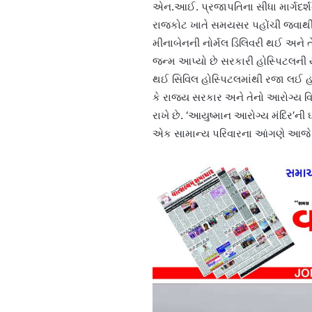
એન.આઈ. પ્રજાપતિના સીધા માર્ગદર્
રાજકોટ ખાતે સમયસર પહોંચી જવાથી મ
મીનાબેનની નોર્મલ ડિલિવરી થઈ અને 
જન્મ આપ્યો છે સરકારી હોસ્પિટલની ય
થઈ સિવિલ હોસ્પિટલમાંથી રજા લઈ હસ
કે રાજ્ય સરકાર અને તેનો આરોગ્ય વિ
રાખે છે. ‘આયુષ્માન આરોગ્ય મંદિર’ની
એક સામાન્ય પરિવારના આંગણે આજે