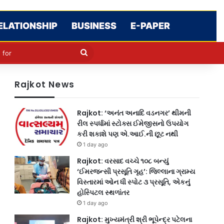
ELATIONSHIP
BUSINESS
E-PAPER
cle
kin
Search
for
Rajkot News
Rajkot: ‘અનંત અનાદિ વડનગર’ થીમની
રીલ સ્પર્ધામાં સ્ટોક્સ ઈમેજીસનો ઉપયોગ
કરી શકાશે પણ એ.આઈ.ની છૂટ નથી
1 day ago
Rajkot: વરસાદ વચ્ચે ૧૦૮ બન્યું
‘ઈમરજન્સી પ્રસૂતિ ગૃહ’: જિલ્લાના ગ્રામ્ય
વિસ્તારમાં ઓન ધી સ્પોટ ૩ પ્રસૂતિ, એકનું
હોસ્પિટલ સ્થળાંતર
1 day ago
Rajkot: મુખ્યમંત્રી શ્રી ભૂપેન્દ્ર પટેલના