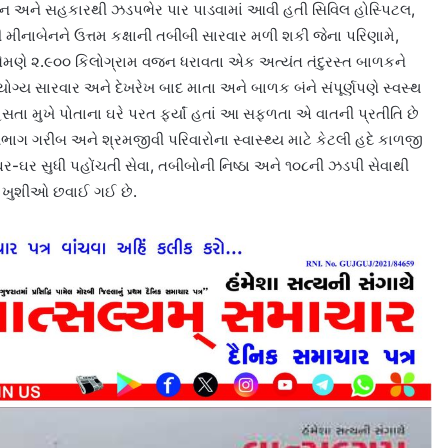
શન અને સહકારથી ઝડપભેર પાર પાડવામાં આવી હતી સિવિલ હોસ્પિટલ,
ીનાબેનને ઉત્તમ કક્ષાની તબીબી સારવાર મળી શકી જેના પરિણામે,
તેમણે ૨.૯૦૦ કિલોગ્રામ વજન ધરાવતા એક અત્યંત તંદુરસ્ત બાળકને
ોગ્ય સારવાર અને દેખરેખ બાદ માતા અને બાળક બંને સંપૂર્ણપણે સ્વસ્થ
તા મુખે પોતાના ઘરે પરત ફર્યાં હતાં આ સફળતા એ વાતની પ્રતીતિ છે
ભાગ ગરીબ અને શ્રમજીવી પરિવારોના સ્વાસ્થ્ય માટે કેટલી હદે કાળજી
 ઘર-ઘર સુધી પહોંચતી સેવા, તબીબોની નિષ્ઠા અને ૧૦૮ની ઝડપી સેવાથી
 ખુશીઓ છવાઈ ગઈ છે.