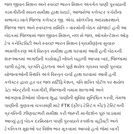
જલ જીવન મિશન અને સ્વચ્છ ભારત મિશન અંતર્ગત પાણી પુરવઠાની
કામગીરીની સઘન સમીક્ષા હાથ ધરાઈ, આજરોજ કલેક્ટર કચેરીના
સભાખંડ ખાતે જિલ્લા કલેક્ટર જી. એચ. સોલંકીના અધ્યક્ષસ્થાને
જિલ્લા જળ અને સ્વચ્છતા સમિતિ – વાસ્મોની બેઠક યોજાઈ હતી આ
બેઠકમાં જિલ્લામાં જલ જીવન મિશન, નલ સે જલ, ઓગમેન્ટેશન ઓફ
ટેપ કનેક્ટિવિટી અને સ્વચ્છ ભારત મિશન (ગ્રામીણ)ના સુચારુ
અમલીકરણ અંગે વિસ્તૃત સમીક્ષા હાથ ધરવામાં આવી હતી બેઠકની
શરૂઆતમાં અગાઉની કાર્યવાહી નોંધને બહાલી આપ્યા બાદ, જિલ્લામાં
ચાલી રહેલા, પ્રગતિ હેઠળના અને પૂર્ણ થયેલ ગ્રામ્ય પાણી પુરવઠા
યોજનાઓની સ્થિતિ અંગે વિસ્તૃત ચર્ચા હાથ ધરવામાં આવી હતી
કલેક્ટર દ્વારા હર ઘર જલ સર્ટિફિકેશન, ગતિ શક્તિ પોર્ટલ પર થયેલ
ડેટા એન્ટ્રીની કામગીરી, જિલ્લાની તમામ શાળાઓ અને
આંગણવાડીઓમાં પીવાના શુદ્ધ પાણીની સુવિધા સુનિશ્ચિત કરવી, તેમજ
પાણીની ગુણવત્તા ચકાસણી માટે FTK (ફીલ્ડ ટેસ્ટિંગ કીટ) ટેસ્ટિંગની
પ્રગતિની ઝીણવટભરી સમીક્ષા કરી જરૂરી માર્ગદર્શન પૂરું પાડવામાં
આવ્યું હતું બેઠક દરમિયાન પાણી પુરવઠાને સ્પર્શતા વહીવટી અને
ટેકનિકલ મુદ્દાઓ પર વિશેષ ભાર મૂકવામાં આવ્યો હતો જેમાં બાકી