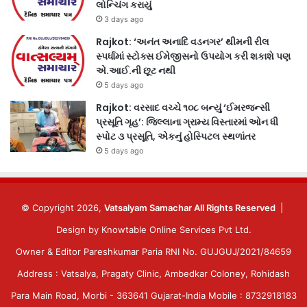
લોન્ચિંગ કરાયું
3 days ago
Rajkot: ‘અનંત અનાદિ વડનગર’ થીમની રીલ
સ્પર્ધામાં સ્ટોક્સ ઈમેજીસનો ઉપયોગ કરી શકાશે પણ
એ.આઈ.ની છૂટ નથી
5 days ago
Rajkot: વરસાદ વચ્ચે ૧૦૮ બન્યું ‘ઈમરજન્સી
પ્રસૂતિ ગૃહ’: જિલ્લાના ગ્રામ્ય વિસ્તારમાં ઓન ધી
સ્પોટ ૩ પ્રસૂતિ, એકનું હોસ્પિટલ સ્થળાંતર
5 days ago
© Copyright 2026,
Vatsalyam Samachar All Rights Reserved
|
Design by
Knowtable Online Services Pvt Ltd.
Owner & Editor Pareshkumar Paria RNI No. GUJGUJ/2021/84659
Address : Vatsalya, Pragaty Clinic, Ambedkar Coloney, Rohidash
Para Main Road, Morbi - 363641 Gujarat-India Mobile : 8732918183