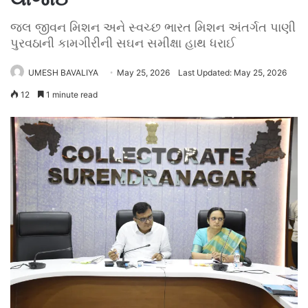
જલ જીવન મિશન અને સ્વચ્છ ભારત મિશન અંતર્ગત પાણી
પુરવઠાની કામગીરીની સઘન સમીક્ષા હાથ ધરાઈ
UMESH BAVALIYA
May 25, 2026
Last Updated: May 25, 2026
12
1 minute read