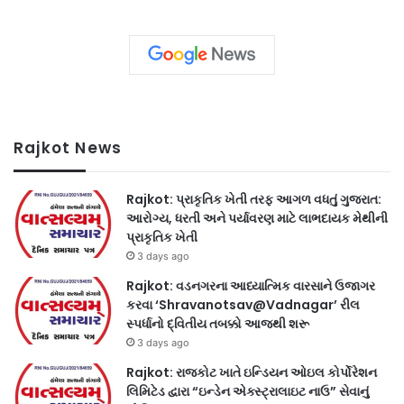
Rajkot News
Rajkot: પ્રાકૃતિક ખેતી તરફ આગળ વધતું ગુજરાત:
આરોગ્ય, ધરતી અને પર્યાવરણ માટે લાભદાયક મેથીની
પ્રાકૃતિક ખેતી
3 days ago
Rajkot: વડનગરના આધ્યાત્મિક વારસાને ઉજાગર
કરવા ‘Shravanotsav@Vadnagar’ રીલ
સ્પર્ધાનો દ્વિતીય તબક્કો આજથી શરૂ
3 days ago
Rajkot: રાજકોટ ખાતે ઇન્ડિયન ઓઇલ કોર્પોરેશન
લિમિટેડ દ્વારા “ઇન્ડેન એક્સ્ટ્રાલાઇટ નાઉ” સેવાનું