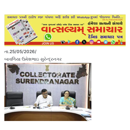
તા.25/05/2026/
બાવળિયા ઉમેશભાઇ સુરેન્દ્રનગર