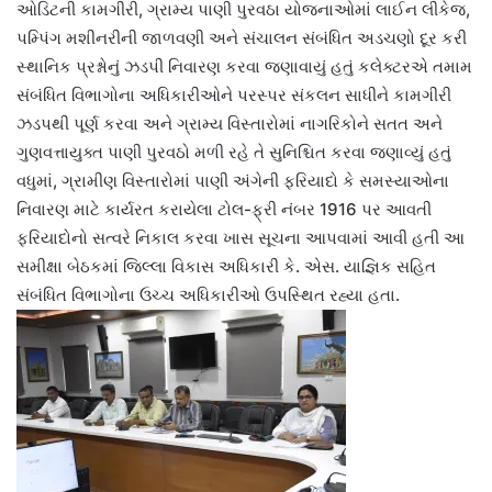
ઓડિટની કામગીરી, ગ્રામ્ય પાણી પુરવઠા યોજનાઓમાં લાઈન લીકેજ,
પમ્પિંગ મશીનરીની જાળવણી અને સંચાલન સંબંધિત અડચણો દૂર કરી
સ્થાનિક પ્રશ્નોનું ઝડપી નિવારણ કરવા જણાવાયું હતું કલેક્ટરએ તમામ
સંબંધિત વિભાગોના અધિકારીઓને પરસ્પર સંકલન સાધીને કામગીરી
ઝડપથી પૂર્ણ કરવા અને ગ્રામ્ય વિસ્તારોમાં નાગરિકોને સતત અને
ગુણવત્તાયુક્ત પાણી પુરવઠો મળી રહે તે સુનિશ્ચિત કરવા જણાવ્યું હતું
વધુમાં, ગ્રામીણ વિસ્તારોમાં પાણી અંગેની ફરિયાદો કે સમસ્યાઓના
નિવારણ માટે કાર્યરત કરાયેલા ટોલ-ફ્રી નંબર 1916 પર આવતી
ફરિયાદોનો સત્વરે નિકાલ કરવા ખાસ સૂચના આપવામાં આવી હતી આ
સમીક્ષા બેઠકમાં જિલ્લા વિકાસ અધિકારી કે. એસ. યાજ્ઞિક સહિત
સંબંધિત વિભાગોના ઉચ્ચ અધિકારીઓ ઉપસ્થિત રહ્યા હતા.