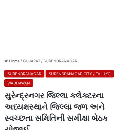
Home
/
GUJARAT
/
SURENDRANAGAR
SURENDRANAGAR
SURENDRANAGAR CITY / TALUKO
WADHAWAN
સુરેન્દ્રનગર જિલ્લા કલેક્ટરના
અધ્યક્ષસ્થાને જિલ્લા જળ અને
સ્વચ્છતા સમિતિની સમીક્ષા બેઠક
યોજાઈ