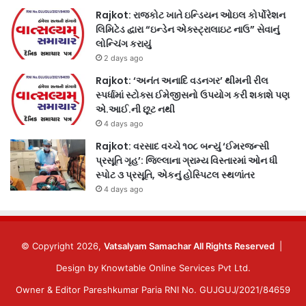
Rajkot: રાજકોટ ખાતે ઇન્ડિયન ઓઇલ કોર્પોરેશન
લિમિટેડ દ્વારા “ઇન્ડેન એક્સ્ટ્રાલાઇટ નાઉ” સેવાનું
લોન્ચિંગ કરાયું
2 days ago
Rajkot: ‘અનંત અનાદિ વડનગર’ થીમની રીલ
સ્પર્ધામાં સ્ટોક્સ ઈમેજીસનો ઉપયોગ કરી શકાશે પણ
એ.આઈ.ની છૂટ નથી
4 days ago
Rajkot: વરસાદ વચ્ચે ૧૦૮ બન્યું ‘ઈમરજન્સી
પ્રસૂતિ ગૃહ’: જિલ્લાના ગ્રામ્ય વિસ્તારમાં ઓન ધી
સ્પોટ ૩ પ્રસૂતિ, એકનું હોસ્પિટલ સ્થળાંતર
4 days ago
© Copyright 2026,
Vatsalyam Samachar All Rights Reserved
|
Design by
Knowtable Online Services Pvt Ltd.
Owner & Editor Pareshkumar Paria RNI No. GUJGUJ/2021/84659