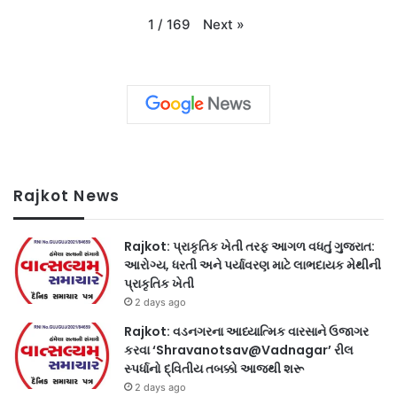
Next
»
1
/
169
Rajkot News
Rajkot: પ્રાકૃતિક ખેતી તરફ આગળ વધતું ગુજરાત:
આરોગ્ય, ધરતી અને પર્યાવરણ માટે લાભદાયક મેથીની
પ્રાકૃતિક ખેતી
2 days ago
Rajkot: વડનગરના આધ્યાત્મિક વારસાને ઉજાગર
કરવા ‘Shravanotsav@Vadnagar’ રીલ
સ્પર્ધાનો દ્વિતીય તબક્કો આજથી શરૂ
2 days ago