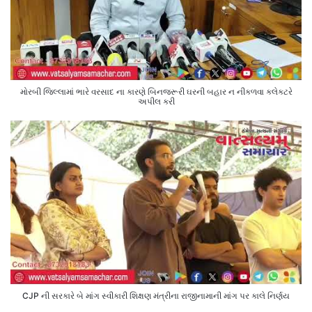
મોરબી જિલ્લામાં ભારે વરસાદ ના કારણે બિનજરૂરી ઘરની બહાર ન નીકળવા કલેક્ટરે
અપીલ કરી
CJP ની સરકારે બે માંગ સ્વીકારી શિક્ષણ મંત્રીના રાજીનામાની માંગ પર કાલે નિર્ણય