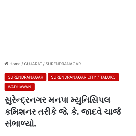
Home
/
GUJARAT
/
SURENDRANAGAR
SURENDRANAGAR
SURENDRANAGAR CITY / TALUKO
WADHAWAN
સુરેન્દ્રનગર મનપા મ્યુનિસિપલ
કમિશનર તરીકે જે. કે. જાદવે ચાર્જ
સંભાળ્યો.