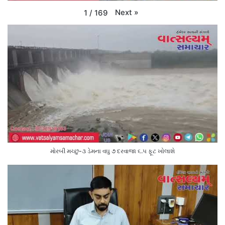
Next
»
1
/
169
મોરબી મચ્છુ-૩ ડેમના વઘુ ૭ દરવાજા ૬.૫ ફૂટ ખોલાશે