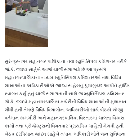
સુરેન્દ્રનગર મહાનગર પાલિકાના નવા મ્યુનિસિપલ કમિશનર તરીકે
જે.કે. જાદવ સાહેબે આજે ચાર્જ સંભાળ્યો છે આ પ્રસંગે
મહાનગરપાલિકાના નાયબ મ્યુનિસિપલ કમિશનરઓ તથા વિવિધ
શાખાઓના અધિકારીઓએ જાદવ સાહેબનું પુષ્પગુચ્છ આપીને હાર્દિક
સ્વાગત કર્યું હતું ચાર્જ સંભાળતાની સાથે જ મ્યુનિસિપલ કમિશનર
જે.કે. જાદવે મહાનગરપાલિકા કચેરીની વિવિધ શાખાઓની મુલાકાત
લીધી હતી તેમણે વિવિધ વિભાગોના અધિકારીઓ સાથે બેઠકો યોજી
વર્તમાન કામગીરી અને મહાનગરપાલિકા વિસ્તારમાં ચાલતા વિકાસ
કાર્યો તથા પ્રોજેક્ટ્સની વિગતવાર પ્રાથમિક માહિતી મેળવી હતી
બેઠક દરમિયાન જાદવ સાહેબે તમામ અધિકારીઓને જન સુવિધાના