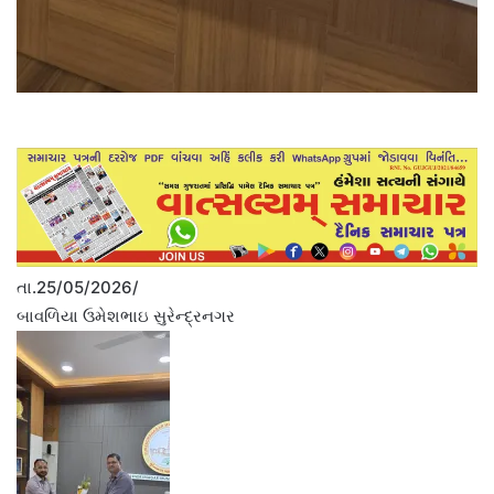
તા.25/05/2026/
બાવળિયા ઉમેશભાઇ સુરેન્દ્રનગર