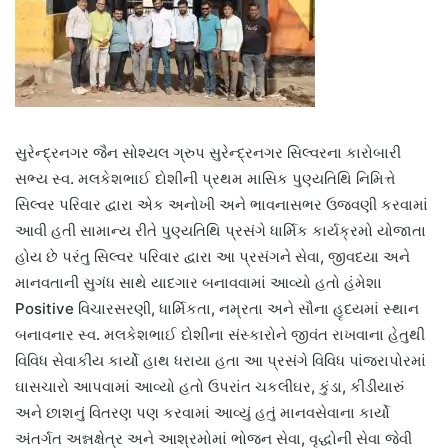
સુરેન્દ્રનગર જૈન સોશ્યલ ગ્રુપ સુરેન્દ્રનગર સિલ્વરના કારોબારી
સભ્ય સ્વ. મલકેશભાઈ દોશીની પ્રથમ માસિક પુણ્યતિથિ નિમિત્તે
સિલ્વર પરિવાર દ્વારા એક અનોખી અને ભાવનાસભર ઉજવણી કરવામાં
આવી હતી સામાન્ય રીતે પુણ્યતિથિ પ્રસંગે ધાર્મિક કાર્યક્રમો યોજાતા
હોય છે પરંતુ સિલ્વર પરિવાર દ્વારા આ પ્રસંગને સેવા, જીવદયા અને
માનવતાની સુગંધ સાથે યાદગાર બનાવવામાં આવ્યો હતો હંમેશા
Positive વિચારસરણી, ધાર્મિકતા, નમ્રતા અને સૌના હૃદયમાં સ્થાન
બનાવનાર સ્વ. મલકેશભાઈ દોશીના સંસ્કારોને જીવંત રાખવાના હેતુથી
વિવિધ સેવાકીય કાર્યો હાથ ધરાયા હતા આ પ્રસંગે વિવિધ પાંજરાપોરમાં
ઘાસચારો આપવામાં આવ્યો હતો ઉપરાંત ચકલીઘર, કુંડા, કીડીયારું
અને છાશનું વિતરણ પણ કરવામાં આવ્યું હતું માનવસેવાના કાર્યો
અંતર્ગત અન્નક્ષેત્ર અને આશ્રમોમાં ભોજન સેવા, વૃદ્ધોની સેવા જેવી