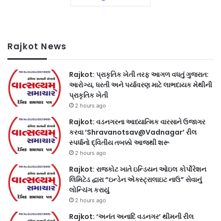
Rajkot News
Rajkot: પ્રાકૃતિક ખેતી તરફ આગળ વધતું ગુજરાત:
આરોગ્ય, ધરતી અને પર્યાવરણ માટે લાભદાયક મેથીની
પ્રાકૃતિક ખેતી
2 hours ago
Rajkot: વડનગરના આધ્યાત્મિક વારસાને ઉજાગર
કરવા ‘Shravanotsav@Vadnagar’ રીલ
સ્પર્ધાનો દ્વિતીય તબક્કો આજથી શરૂ
2 hours ago
Rajkot: રાજકોટ ખાતે ઇન્ડિયન ઓઇલ કોર્પોરેશન
લિમિટેડ દ્વારા “ઇન્ડેન એક્સ્ટ્રાલાઇટ નાઉ” સેવાનું
લોન્ચિંગ કરાયું
2 hours ago
Rajkot: ‘અનંત અનાદિ વડનગર’ થીમની રીલ