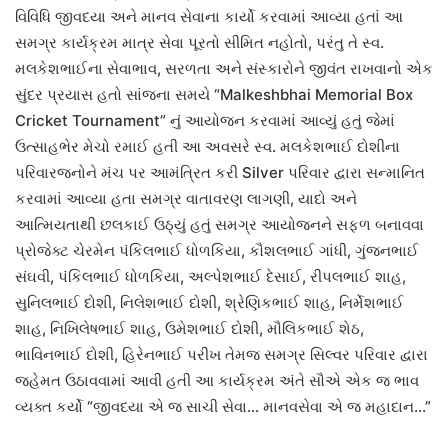
વિવિધિ જીવદયા અને માનવ સેવાના કાર્યો કરવામાં આવ્યા હતાં આ
સમગ્ર કાર્યક્રમ માત્ર સેવા પૂરતો સીમિત નહોતો, પરંતુ તે સ્વ.
મલકેશભાઈના સેવાભાવ, સરળતા અને સંસ્કારોને જીવંત રાખવાનો એક
સુંદર પ્રયાસ હતો સાંજના સમયે “Malkeshbhai Memorial Box
Cricket Tournament” નું આયોજન કરવામાં આવ્યું હતું જેમાં
ઉત્સાહભેર મેચો રમાઈ હતી આ અવસરે સ્વ. મલકેશભાઈ દોશીના
પરિવારજનોને મંચ પર આમંત્રિત કરી Silver પરિવાર દ્વારા સન્માનિત
કરવામાં આવ્યા હતા સમગ્ર વાતાવરણ લાગણી, યાદો અને
આત્મિયતાથી છલકાઈ ઉઠ્યું હતું સમગ્ર આયોજનને સફળ બનાવવા
પ્રોજેક્ટ ચેરમેન પંકિલભાઈ ધોળકિયા, કૌશલભાઈ ગાંધી, ગુંજનભાઈ
સંઘવી, પંકિલભાઈ ધોળકિયા, અલ્પેશભાઈ દેસાઈ, રીપલભાઈ શાહ,
સુનિલભાઈ દોશી, નિલેશભાઈ દોશી, શ્રેણિકભાઈ શાહ, નિર્મેશભાઈ
શાહ, નિખિલેષભાઈ શાહ, ઉમેશભાઈ દોશી, મૌલિકભાઈ શેઠ,
ભાવિનભાઈ દોશી, હિરેનભાઈ પરીખ તેમજ સમગ્ર સિલ્વર પરિવાર દ્વારા
જહેમત ઉઠાવવામાં આવી હતી આ કાર્યક્રમ અંતે સૌએ એક જ ભાવ
વ્યક્ત કર્યો “જીવદયા એ જ સાચી સેવા… માનવસેવા એ જ મહાદાન…”