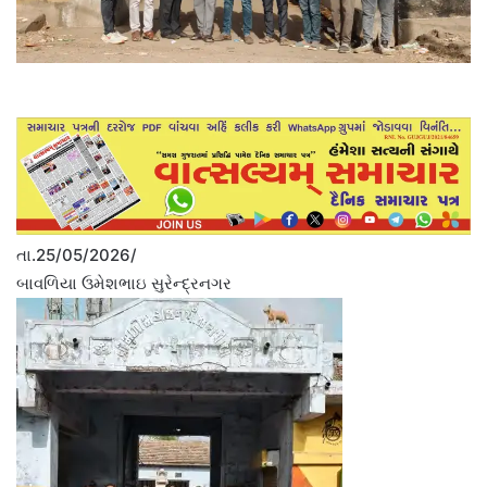
તા.25/05/2026/
બાવળિયા ઉમેશભાઇ સુરેન્દ્રનગર