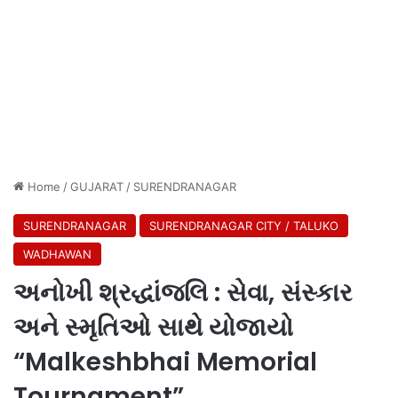
Home
/
GUJARAT
/
SURENDRANAGAR
SURENDRANAGAR
SURENDRANAGAR CITY / TALUKO
WADHAWAN
અનોખી શ્રદ્ધાંજલિ : સેવા, સંસ્કાર
અને સ્મૃતિઓ સાથે યોજાયો
“Malkeshbhai Memorial
Tournament”