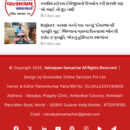
સ્પર્ધામાં સ્ટોક્સ ઈમેજીસનો ઉપયોગ કરી શકાશે પણ
એ.આઈ.ની છૂટ નથી
2 days ago
Rajkot: વરસાદ વચ્ચે ૧૦૮ બન્યું ‘ઈમરજન્સી
પ્રસૂતિ ગૃહ’: જિલ્લાના ગ્રામ્ય વિસ્તારમાં ઓન ધી
સ્પોટ ૩ પ્રસૂતિ, એકનું હોસ્પિટલ સ્થળાંતર
2 days ago
© Copyright 2026,
Vatsalyam Samachar All Rights Reserved
|
Design by
Knowtable Online Services Pvt Ltd.
Owner & Editor Pareshkumar Paria RNI No. GUJGUJ/2021/84659
Address : Vatsalya, Pragaty Clinic, Ambedkar Coloney, Rohidash
Para Main Road, Morbi - 363641 Gujarat-India Mobile : 8732918183
Email : vatsalyamsamachar@gmail.com
Facebook
X
LinkedIn
YouTube
WordPress
Instagram
Google
Tele