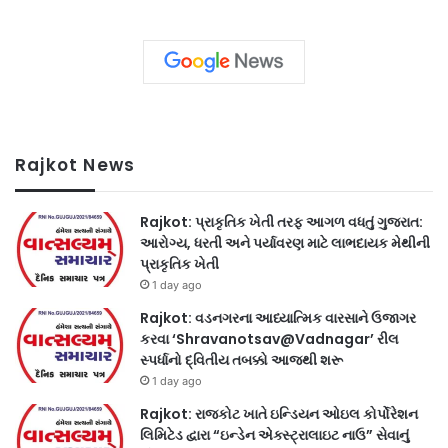
Rajkot News
Rajkot: પ્રાકૃતિક ખેતી તરફ આગળ વધતું ગુજરાત:
આરોગ્ય, ધરતી અને પર્યાવરણ માટે લાભદાયક મેથીની
પ્રાકૃતિક ખેતી
1 day ago
Rajkot: વડનગરના આધ્યાત્મિક વારસાને ઉજાગર
કરવા ‘Shravanotsav@Vadnagar’ રીલ
સ્પર્ધાનો દ્વિતીય તબક્કો આજથી શરૂ
1 day ago
Rajkot: રાજકોટ ખાતે ઇન્ડિયન ઓઇલ કોર્પોરેશન
લિમિટેડ દ્વારા “ઇન્ડેન એક્સ્ટ્રાલાઇટ નાઉ” સેવાનું