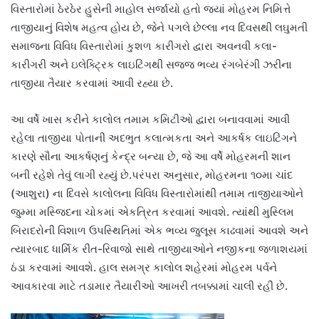
વિસ્તારોમાં ઠેરઠેર હુસેની માહોલ સર્જાયો હતો જ્યાં મોહરમ નિમિત્તે
તાજીયાનું વિશેષ મહત્વ હોય છે, જેને પગલે છેલ્લા નવ દિવસથી લઘુમતી
સમાજના વિવિધ વિસ્તારોમાં કુશળ કારીગરો દ્વારા અવનવી કલા-
કારીગરી અને ઇલેક્ટ્રિક લાઇટિંગથી સજ્જ ભવ્ય રંગબેરંગી ઝરીના
તાજીયા તૈયાર કરવામાં આવી રહ્યા છે.
આ વર્ષે ખાસ કરીને કાલોલ તમામ કમિટીઓ દ્વારા બનાવવામાં આવી
રહેલા તાજીયા પોતાની અદભુત કલાત્મકતા અને આકર્ષક લાઇટિંગને
કારણે સૌના આકર્ષણનું કેન્દ્ર બન્યા છે, જે આ વર્ષે મોહરમની શાન
બની રહેશે તેવું લાગી રહ્યું છે.પરંપરા અનુસાર, મોહરમના ૧૦મા ચાંદ
(આશુરા) ના દિવસે કાલોલના વિવિધ વિસ્તારોમાંથી તમામ તાજીયાઓને
જુમ્મા મસ્જિદના ચોકમાં એકત્રિત કરવામાં આવશે. ત્યાંથી મુસ્લિમ
બિરાદરોની વિશાળ ઉપસ્થિતિમાં એક ભવ્ય જુલૂસ કાઢવામાં આવશે અને
ત્યારબાદ ધાર્મિક રીત-રિવાજો સાથે તાજીયાઓને નજીકના જળાશયમાં
ઠંડા કરવામાં આવશે. હાલ સમગ્ર કાલોલ શહેરમાં મોહરમ પર્વને
આવકારવા માટે તડામાર તૈયારીઓ આખરી તબક્કામાં ચાલી રહી છે.