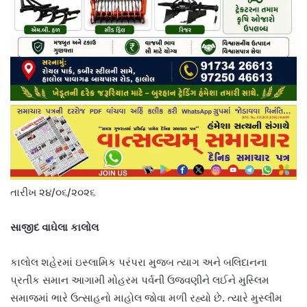
તારીખ ૨૪/૦૬/૨૦૨૬
સાજીદ વાઘેલા કાલોલ
કાલોલ શહેરમાં ઇસ્લામિક પરંપરા મુજબ ત્યાગ અને બલિદાનના
પ્રતીક સમાન આગામી મોહરમ પર્વની ઉજવણીને લઈને મુસ્લિમ
સમાજમાં ભારે ઉત્સાહનો માહોલ જોવા મળી રહ્યો છે. ત્યારે મુસ્લીમ