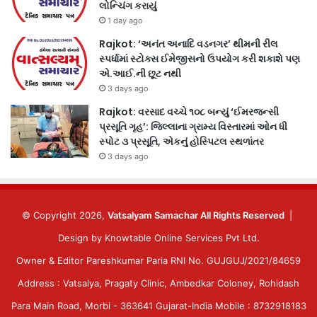
લોન્ચિંગ કરાયું
1 day ago
Rajkot: ‘અનંત અનાદિ વડનગર’ થીમની રીલ
સ્પર્ધામાં સ્ટોક્સ ઈમેજીસનો ઉપયોગ કરી શકાશે પણ
એ.આઈ.ની છૂટ નથી
3 days ago
Rajkot: વરસાદ વચ્ચે ૧૦૮ બન્યું ‘ઈમરજન્સી
પ્રસૂતિ ગૃહ’: જિલ્લાના ગ્રામ્ય વિસ્તારમાં ઓન ધી
સ્પોટ ૩ પ્રસૂતિ, એકનું હોસ્પિટલ સ્થળાંતર
3 days ago
© Copyright 2026,
Vatsalyam Samachar All Rights Reserved
|
Design by
Knowtable Online Services Pvt Ltd.
Owner & Editor Pareshkumar Paria RNI No. GUJGUJ/2021/84659
Address : Vatsalya, Pragaty Clinic, Ambedkar Coloney, Rohidash
Para Main Road, Morbi - 363641 Gujarat-India Mobile : 8732918183