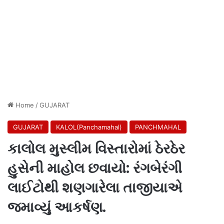
Home
/
GUJARAT
GUJARAT
KALOL(Panchamahal)
PANCHMAHAL
કાલોલ મુસ્લીમ વિસ્તારોમાં ઠેરઠેર
હુસેની માહોલ છવાયો: રંગબેરંગી
લાઈટોથી શણગારેલા તાજીયાએ
જમાવ્યું આકર્ષણ.