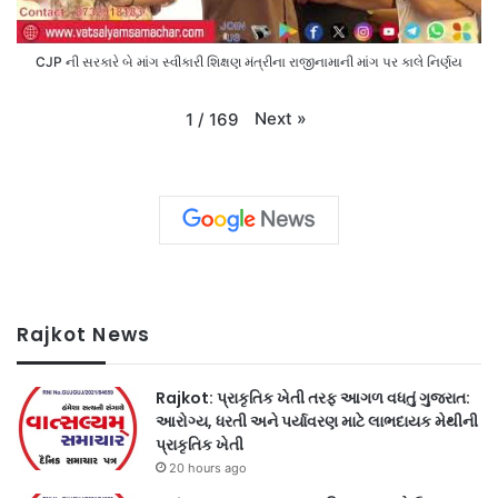
CJP ની સરકારે બે માંગ સ્વીકારી શિક્ષણ મંત્રીના રાજીનામાની માંગ પર કાલે નિર્ણય
Next
»
1
/
169
Rajkot News
Rajkot: પ્રાકૃતિક ખેતી તરફ આગળ વધતું ગુજરાત:
આરોગ્ય, ધરતી અને પર્યાવરણ માટે લાભદાયક મેથીની
પ્રાકૃતિક ખેતી
20 hours ago