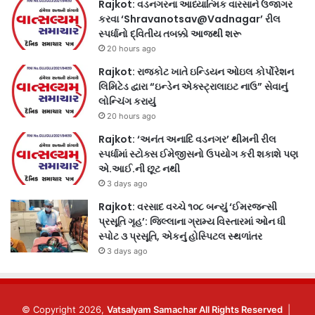
Rajkot: વડનગરના આધ્યાત્મિક વારસાને ઉજાગર
કરવા ‘Shravanotsav@Vadnagar’ રીલ
સ્પર્ધાનો દ્વિતીય તબક્કો આજથી શરૂ
20 hours ago
Rajkot: રાજકોટ ખાતે ઇન્ડિયન ઓઇલ કોર્પોરેશન
લિમિટેડ દ્વારા “ઇન્ડેન એક્સ્ટ્રાલાઇટ નાઉ” સેવાનું
લોન્ચિંગ કરાયું
20 hours ago
Rajkot: ‘અનંત અનાદિ વડનગર’ થીમની રીલ
સ્પર્ધામાં સ્ટોક્સ ઈમેજીસનો ઉપયોગ કરી શકાશે પણ
એ.આઈ.ની છૂટ નથી
3 days ago
Rajkot: વરસાદ વચ્ચે ૧૦૮ બન્યું ‘ઈમરજન્સી
પ્રસૂતિ ગૃહ’: જિલ્લાના ગ્રામ્ય વિસ્તારમાં ઓન ધી
સ્પોટ ૩ પ્રસૂતિ, એકનું હોસ્પિટલ સ્થળાંતર
3 days ago
© Copyright 2026,
Vatsalyam Samachar All Rights Reserved
|