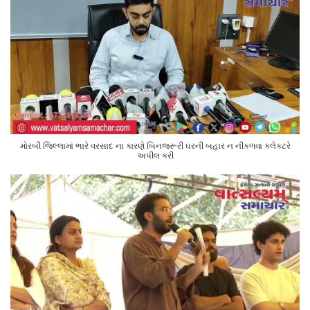
મોરબી જિલ્લામાં ભારે વરસાદ ના કારણે બિનજરૂરી ઘરની બહાર ન નીકળવા કલેક્ટરે
અપીલ કરી