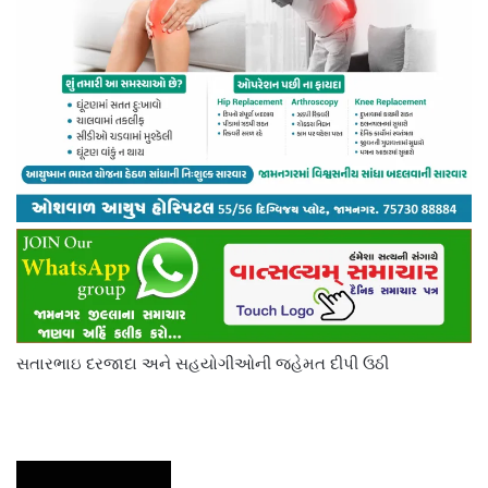
સતારભાઇ દરજાદા અને સહયોગીઓની જહેમત દીપી ઉઠી