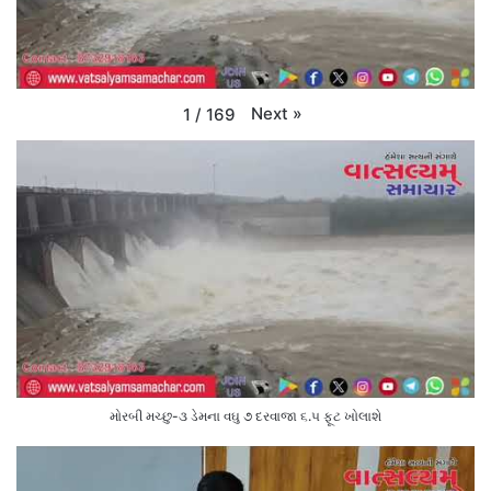
Next
»
1
/
169
મોરબી મચ્છુ-૩ ડેમના વઘુ ૭ દરવાજા ૬.૫ ફૂટ ખોલાશે