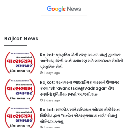
Rajkot News
Rajkot: પ્રાકૃતિક ખેતી તરફ આગળ વધતું ગુજરાત:
આરોગ્ય, ધરતી અને પર્યાવરણ માટે લાભદાયક મેથીની
પ્રાકૃતિક ખેતી
2 days ago
Rajkot: વડનગરના આધ્યાત્મિક વારસાને ઉજાગર
કરવા ‘Shravanotsav@Vadnagar’ રીલ
સ્પર્ધાનો દ્વિતીય તબક્કો આજથી શરૂ
2 days ago
Rajkot: રાજકોટ ખાતે ઇન્ડિયન ઓઇલ કોર્પોરેશન
લિમિટેડ દ્વારા “ઇન્ડેન એક્સ્ટ્રાલાઇટ નાઉ” સેવાનું
લોન્ચિંગ કરાયું
2 days ago