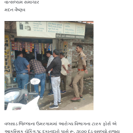
વાત્સલ્યમ સમાચાર
મદન વૈષ્ણવ
વલસાડ જિલ્લાના ઉમરગામમાં આરોગ્ય વિભાગના ટાસ્ક ફોર્સ એ
આકસ્મિક ચેકિંગ,૧૮ દુકાનદારો પાસે રૂ. ૩૬૦૦ દંડ વસૂલ્યો,રાજ્ય