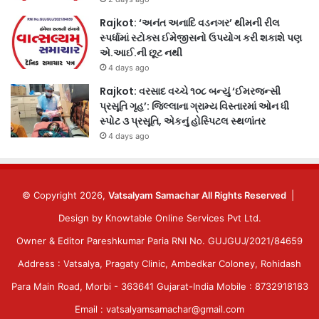
Rajkot: ‘અનંત અનાદિ વડનગર’ થીમની રીલ
સ્પર્ધામાં સ્ટોક્સ ઈમેજીસનો ઉપયોગ કરી શકાશે પણ
એ.આઈ.ની છૂટ નથી
4 days ago
Rajkot: વરસાદ વચ્ચે ૧૦૮ બન્યું ‘ઈમરજન્સી
પ્રસૂતિ ગૃહ’: જિલ્લાના ગ્રામ્ય વિસ્તારમાં ઓન ધી
સ્પોટ ૩ પ્રસૂતિ, એકનું હોસ્પિટલ સ્થળાંતર
4 days ago
© Copyright 2026,
Vatsalyam Samachar All Rights Reserved
|
Design by
Knowtable Online Services Pvt Ltd.
Owner & Editor Pareshkumar Paria RNI No. GUJGUJ/2021/84659
Address : Vatsalya, Pragaty Clinic, Ambedkar Coloney, Rohidash
Para Main Road, Morbi - 363641 Gujarat-India Mobile : 8732918183
Email : vatsalyamsamachar@gmail.com