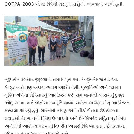
COTPA-2003 એક્ટ વિષેની વિસ્તૃત માહિતી આપવામાં આવી હતી.
તદુપરાંત વલસાડ જીલ્લાની તમામ પ્રા.આ. કેન્દ્ર તેમજ સા. આ.
કેન્દ્ર ખાતે પણ અલગ અલગ આઈ.ઈ.સી. પ્રવૃતિઓ અને વ્યસન
મુક્તિ અંગેના સેમિનારનું આયોજન કરી સમાજમાંથી વ્યસનનું દુષણ
ઓછુ કરવા અને લોકોમાં જાગૃતિ લાવવા માટેના કાર્યક્રમોનું આયોજન
કરવામાં આવ્યું હતું. ભારતમાં તમાકુ અને નીકોટીનના ઉપયોગના
ઘટાડામાં તેમજ તેની વિવિધ ઉત્પાદનો અને ઈ-સિગરેટ સહિત પ્રતિબંધ
અને તેની આરોગ્ય પર થતી વિપરીત અસરો વિષે જાગૃતતા ફેલાવવાના
સંદેશ સાથે કાર્યક્રમ પૂર્ણ થયો હતો.