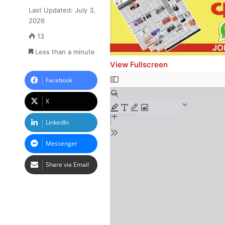
Last Updated: July 3,
2026
13
Less than a minute
View Fullscreen
Skip
Facebook
to
X
PDF
content
LinkedIn
Messenger
Share via Email