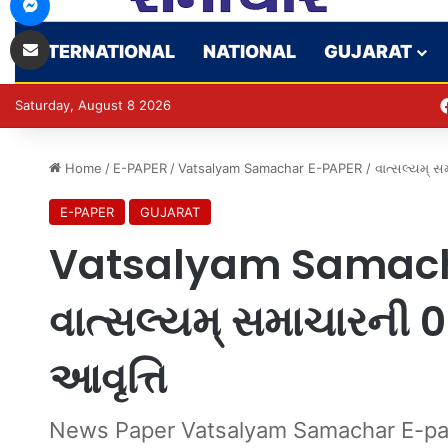
Share via Email
INTERNATIONAL
NATIONAL
GUJARAT
Saturday, August 8 2026
Home
/
E-PAPER
/
Vatsalyam Samachar E-PAPER / વાત્સલ્યમ્ સ
E-PAPER
GUJARAT
Vatsalyam Samach
વાત્સલ્યમ્ સમાચારની
આવૃત્તિ
News Paper Vatsalyam Samachar E-pa