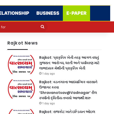
ELATIONSHIP
BUSINESS
E-PAPER
le
in
Search
for
Rajkot News
Rajkot: પ્રાકૃતિક ખેતી તરફ આગળ વધતું
ગુજરાત: આરોગ્ય, ધરતી અને પર્યાવરણ માટે
લાભદાયક મેથીની પ્રાકૃતિક ખેતી
1 day ago
Rajkot: વડનગરના આધ્યાત્મિક વારસાને
ઉજાગર કરવા
‘Shravanotsav@Vadnagar’ રીલ
સ્પર્ધાનો દ્વિતીય તબક્કો આજથી શરૂ
1 day ago
Rajkot: રાજકોટ ખાતે ઇન્ડિયન ઓઇલ