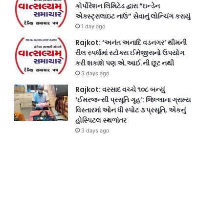
કોર્પોરેશન લિમિટેડ દ્વારા “ઇન્ડેન
એક્સ્ટ્રાલાઇટ નાઉ” સેવાનું લોન્ચિંગ કરાયું
1 day ago
Rajkot: ‘અનંત અનાદિ વડનગર’ થીમની
રીલ સ્પર્ધામાં સ્ટોક્સ ઈમેજીસનો ઉપયોગ
કરી શકાશે પણ એ.આઈ.ની છૂટ નથી
3 days ago
Rajkot: વરસાદ વચ્ચે ૧૦૮ બન્યું
‘ઈમરજન્સી પ્રસૂતિ ગૃહ’: જિલ્લાના ગ્રામ્ય
વિસ્તારમાં ઓન ધી સ્પોટ ૩ પ્રસૂતિ, એકનું
હોસ્પિટલ સ્થળાંતર
3 days ago