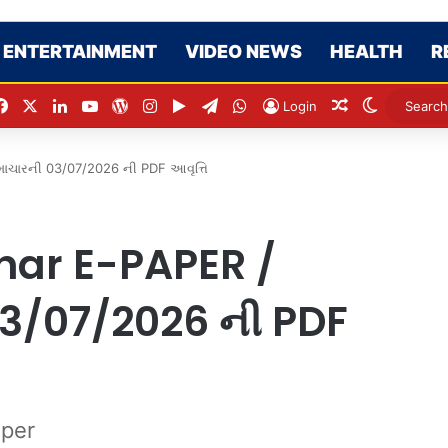
ENTERTAINMENT
VIDEO NEWS
HEALTH
R
Facebook
X
LinkedIn
YouTube
WordPress
Instagram
Google Play
Telegram
WhatsApp
Random Artic
Switch sk
Login
માચારની 03/07/2026 ની PDF આવૃત્તિ
ar E-PAPER /
 03/07/2026 ની PDF
per