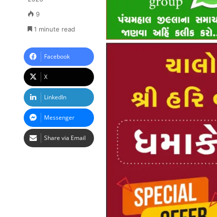
9
1 minute read
Facebook
X
LinkedIn
Messenger
Share via Email