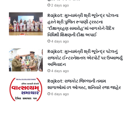
2 days ago
Rajkot: મુખ્યમંત્રી શ્રી ભૂપેન્દ્ર પટેલના
હસ્તે શ્રી પુજિત રૂપાણી ટ્રસ્ટના
‘દીક્ષાગ્રહણ સમારોહ’માં બાળકોને વૈદિક
વિધિથી શિક્ષણની દીક્ષા અપાઈ
4 days ago
Rajkot: મુખ્યમંત્રી શ્રી ભૂપેન્દ્ર પટેલનું
રાજકોટ ઈન્ટરનેશનલ એરપોર્ટ પર ઉષ્માભર્યું
અભિવાદન
4 days ago
Rajkot: રાજકોટ જિલ્લાની તમામ
શાળાઓમાં ૦૧ ઓગસ્ટ, શનિવારે રજા જાહેર
6 days ago