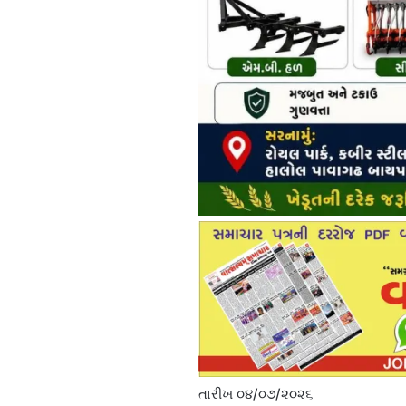
તારીખ ૦૪/૦૭/૨૦૨૬