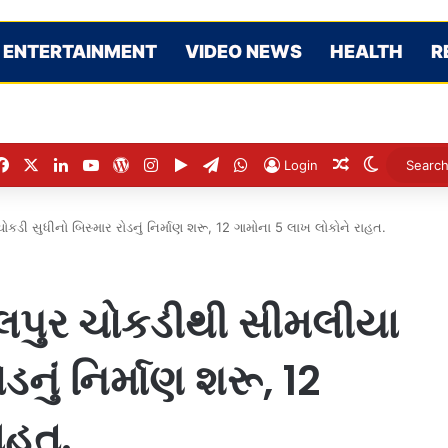
ENTERTAINMENT
VIDEO NEWS
HEALTH
R
Facebook
X
LinkedIn
YouTube
WordPress
Instagram
Google Play
Telegram
WhatsApp
Random Arti
Switch s
Login
ચોકડી સુધીનો બિસ્માર રોડનું નિર્માણ શરૂ, 12 ગામોના 5 લાખ લોકોને રાહત.
વેજલપુર ચોકડીથી સીમલીયા
ડનું નિર્માણ શરૂ, 12
ાહત.