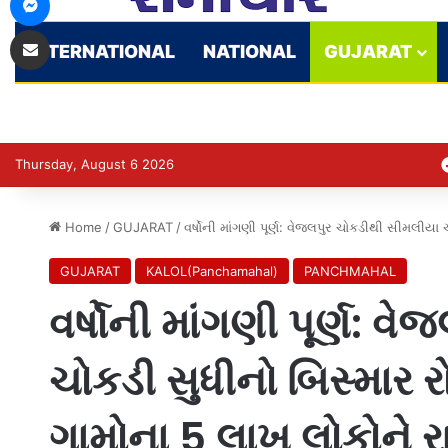
Share via Email
INTERNATIONAL
NATIONAL
GUJARAT
Thursday, August 6 2026
Home
/
GUJARAT
/
વર્ષોની માંગણી પૂર્ણ: વેજલપુર ચોકડીથી સીમલીયા 
GUJARAT
KALOL(Panchamahal)
PANCHMAHAL
વર્ષોની માંગણી પૂર્ણ: 
ચોકડી સુધીનો બિસ્માર રો
ગામોના 5 લાખ લોકોને ર