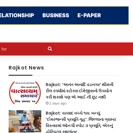
ELATIONSHIP
BUSINESS
E-PAPER
cle
kin
Search
for
Rajkot News
Rajkot: ‘અનંત અનાદિ વડનગર’ થીમની
રીલ સ્પર્ધામાં સ્ટોક્સ ઈમેજીસનો ઉપયોગ
કરી શકાશે પણ એ.આઈ.ની છૂટ નથી
2 days ago
Rajkot: વરસાદ વચ્ચે ૧૦૮ બન્યું
‘ઈમરજન્સી પ્રસૂતિ ગૃહ’: જિલ્લાના ગ્રામ્ય
વિસ્તારમાં ઓન ધી સ્પોટ ૩ પ્રસૂતિ, એકનું
હોસ્પિટલ સ્થળાંતર