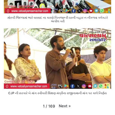
મોરબી જિલ્લામાં ભારે વરસાદ ના કારણે બિનજરૂરી ઘરની બહાર ન નીકળવા કલેક્ટરે
અપીલ કરી
CJP ની સરકારે બે માંગ સ્વીકારી શિક્ષણ મંત્રીના રાજીનામાની માંગ પર કાલે નિર્ણય
Next
»
1
/
169