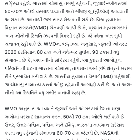
સક્રિય રહેશે. ભારતમાં ચોમાસું નબળું રહેવાની, જુલાઈ-ઑગસ્ટમાં
50-70% ઓછો વરસાદ પડવાની અને ભીષણ લૂ (હીટવેવ) આવવાની
આશંકા છે. આનાથી જળ સંકટ ઘેરું બની શકે છે. વિશ્વ હવામાન
વિજ્ઞાન સંગઠને(WMO) ચેતવણી આપી છે કે, પ્રશાંત મહાસાગરમાં
અલ-નીનોની સ્થિતિ ઝડપથી વિકસી રહી છે, જે વર્ષના અંત સુધી
યથાવત્ રહી શકે છે. WMOના જણાવ્યા અનુસાર, જૂનથી ઑગસ્ટ
2026 દરમિયાન 80 ટકા અને નવેમ્બર સુધીમાં 90 ટકાથી વધુ
સંભાવના છે કે, અલ-નીનો સક્રિય રહેશે. આ કુદરતી આબોહવા
પરિવર્તનની ઘટના ભારતના ચોમાસા, તાપમાન અને કૃષિ ક્ષેત્રને ખરાબ
રીતે પ્રભાવિત કરી શકે છે. ભારતીય હવામાન વિભાગે(IMD) પહેલાથી
જ ચોમાસું સામાન્ય કરતાં ઓછું રહેવાની આગાહી કરી છે, અને અલ-
નીનો આ સ્થિતિને વધુ ગંભીર બનાવી રહ્યું છે.
WMO અનુસાર, આ વખતે જુલાઈ અને ઑગસ્ટમાં દેશના ઘણા
ભાગોમાં વરસાદ સામાન્ય કરતાં 50થી 70 ટકા ઓછો થઈ શકે છે.
ઉત્તર, ઉત્તર-પશ્ચિમ, પશ્ચિમ અને દક્ષિણ ભારતમાં તાપમાન સરેરાશ
કરતાં વધુ રહેવાની સંભાવના 60-70 ટકા જેટલી છે. NASAની