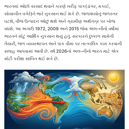
ભારતમાં ઓછો વરસાદ થવાને કારણે ખરીફ પાક(ડાંગર, મકાઈ,
સોયાબીન વગેરે)ને ભારે નુકસાન થઈ શકે છે. જળાશયોનું જળસ્તર
ઘટશે, વીજ ઉત્પાદન ઓછું થશે અને ગ્રામીણ અર્થતંત્ર પર બોજ
વધશે. આ અગાઉ 1972, 2009 અને 2015 જેવા અલ-નીનો વર્ષોમાં
ભારતને મોટું આર્થિક નુકસાન થયું હતું. સરકારને દુષ્કાળ સામેની
તૈયારી, જળ વ્યવસ્થાપન અને પાક વીમા પર તાત્કાલિક કામ કરવાની
સલાહ આપવામાં આવી છે. વર્ષ 2026નો અલ-નીનો ભારત માટે એક
મોટી પરીક્ષા સાબિત થઈ શકે છે.