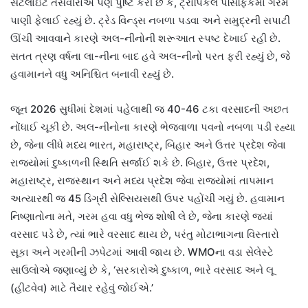
સેટેલાઇટ તસવીરોએ પણ પુષ્ટિ કરી છે કે, ટ્રોપિકલ પેસિફિકમાં ગરમ
પાણી ફેલાઈ રહ્યું છે. ટ્રેડ વિન્ડ્સ નબળા પડવા અને સમુદ્રની સપાટી
ઊંચી આવવાને કારણે અલ-નીનોની શરૂઆત સ્પષ્ટ દેખાઈ રહી છે.
સતત ત્રણ વર્ષના લા-નીના બાદ હવે અલ-નીનો પરત ફરી રહ્યું છે, જે
હવામાનને વધુ અનિશ્ચિત બનાવી રહ્યું છે.
જૂન 2026 સુધીમાં દેશમાં પહેલાથી જ 40-46 ટકા વરસાદની અછત
નોંધાઈ ચૂકી છે. અલ-નીનોના કારણે ભેજવાળા પવનો નબળા પડી રહ્યા
છે, જેના લીધે મધ્ય ભારત, મહારાષ્ટ્ર, બિહાર અને ઉત્તર પ્રદેશ જેવા
રાજ્યોમાં દુષ્કાળની સ્થિતિ સર્જાઈ શકે છે. બિહાર, ઉત્તર પ્રદેશ,
મહારાષ્ટ્ર, રાજસ્થાન અને મધ્ય પ્રદેશ જેવા રાજ્યોમાં તાપમાન
અત્યારથી જ 45 ડિગ્રી સેલ્સિયસથી ઉપર પહોંચી ગયું છે. હવામાન
નિષ્ણાતોના મતે, ગરમ હવા વધુ ભેજ શોષી લે છે, જેના કારણે જ્યાં
વરસાદ પડે છે, ત્યાં ભારે વરસાદ થાય છે, પરંતુ મોટાભાગના વિસ્તારો
સૂકા અને ગરમીની ઝપેટમાં આવી જાય છે. WMOના વડા સેલેસ્ટે
સાઉલોએ જણાવ્યું છે કે, ‘સરકારોએ દુષ્કાળ, ભારે વરસાદ અને લૂ
(હીટવેવ) માટે તૈયાર રહેવું જોઈએ.’