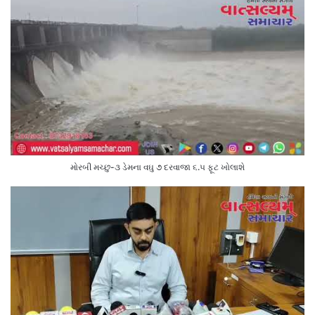
મોરબી મચ્છુ-૩ ડેમના વઘુ ૭ દરવાજા ૬.૫ ફૂટ ખોલાશે