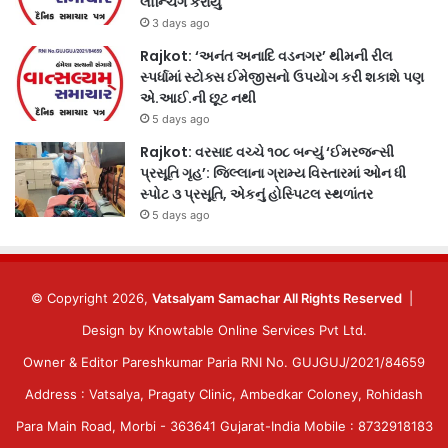
લોન્ચિંગ કરાયું
3 days ago
Rajkot: ‘અનંત અનાદિ વડનગર’ થીમની રીલ
સ્પર્ધામાં સ્ટોક્સ ઈમેજીસનો ઉપયોગ કરી શકાશે પણ
એ.આઈ.ની છૂટ નથી
5 days ago
Rajkot: વરસાદ વચ્ચે ૧૦૮ બન્યું ‘ઈમરજન્સી
પ્રસૂતિ ગૃહ’: જિલ્લાના ગ્રામ્ય વિસ્તારમાં ઓન ધી
સ્પોટ ૩ પ્રસૂતિ, એકનું હોસ્પિટલ સ્થળાંતર
5 days ago
© Copyright 2026,
Vatsalyam Samachar All Rights Reserved
|
Design by
Knowtable Online Services Pvt Ltd.
Owner & Editor Pareshkumar Paria RNI No. GUJGUJ/2021/84659
Address : Vatsalya, Pragaty Clinic, Ambedkar Coloney, Rohidash
Para Main Road, Morbi - 363641 Gujarat-India Mobile : 8732918183