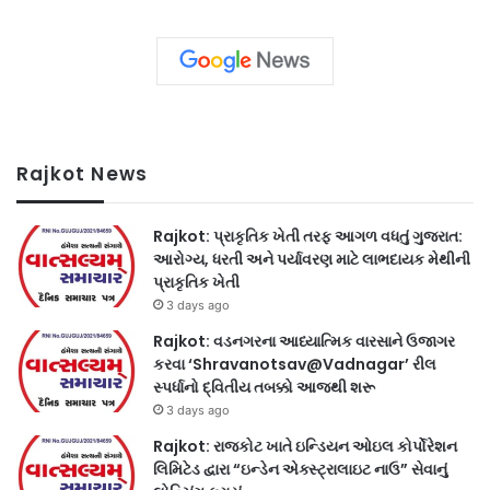
Rajkot News
Rajkot: પ્રાકૃતિક ખેતી તરફ આગળ વધતું ગુજરાત:
આરોગ્ય, ધરતી અને પર્યાવરણ માટે લાભદાયક મેથીની
પ્રાકૃતિક ખેતી
3 days ago
Rajkot: વડનગરના આધ્યાત્મિક વારસાને ઉજાગર
કરવા ‘Shravanotsav@Vadnagar’ રીલ
સ્પર્ધાનો દ્વિતીય તબક્કો આજથી શરૂ
3 days ago
Rajkot: રાજકોટ ખાતે ઇન્ડિયન ઓઇલ કોર્પોરેશન
લિમિટેડ દ્વારા “ઇન્ડેન એક્સ્ટ્રાલાઇટ નાઉ” સેવાનું