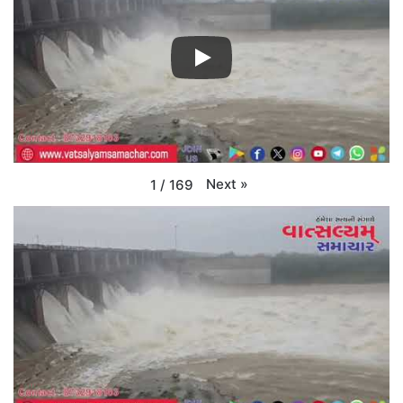
Next
»
1
/
169