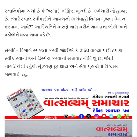
સ્થાનિકોમાં ચર્ચા છે કે “જ્યારે ઓફિસ ખુલ્લી છે, કર્મચારીઓ હાજર
છે, ત્યારે ટપાલ સ્વીકારીને આગળની કાર્યવાહી નિયમ મુજબ કેમ ન
કરવામાં આવે?” આ સ્થિતિને કારણે ખાસ કરીને ગામડાના લોકો અને
વડીલોને ધક્કા ખાવા પડે છે.
સંબંધિત વિભાગે સ્પષ્ટતા કરવી જોઈએ કે 2:50 વાગ્યા પછી ટપાલ
સ્વીકારવાની અને ડિસ્પેચ કરવાની સત્તાવાર નીતિ શું છે, જેથી
નાગરિકોમાં રહેલી મૂંઝવણ દૂર થાય અને સેવા પ્રત્યેનો વિશ્વાસ
જળવાઈ રહે.