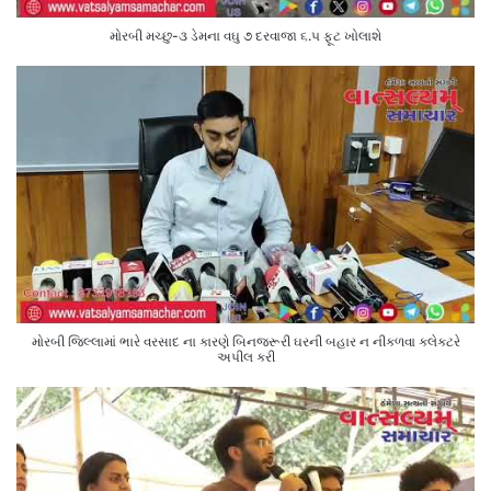
મોરબી મચ્છુ-૩ ડેમના વઘુ ૭ દરવાજા ૬.૫ ફૂટ ખોલાશે
મોરબી જિલ્લામાં ભારે વરસાદ ના કારણે બિનજરૂરી ઘરની બહાર ન નીકળવા કલેક્ટરે
અપીલ કરી