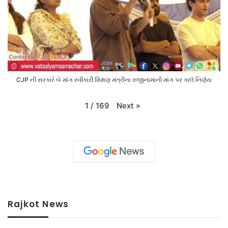
CJP ની સરકારે બે માંગ સ્વીકારી શિક્ષણ મંત્રીના રાજીનામાની માંગ પર કાલે નિર્ણય
Next
»
1
/
169
Rajkot News