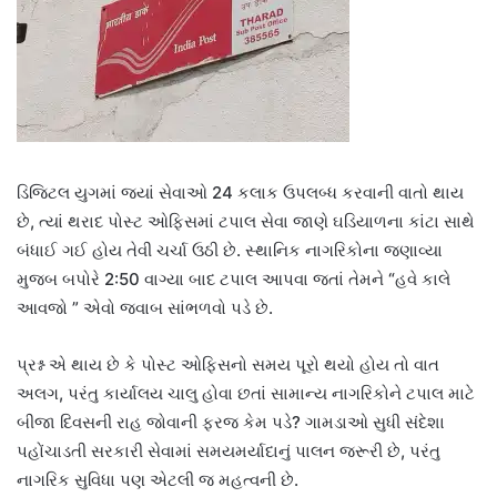
ડિજિટલ યુગમાં જ્યાં સેવાઓ 24 કલાક ઉપલબ્ધ કરવાની વાતો થાય
છે, ત્યાં થરાદ પોસ્ટ ઓફિસમાં ટપાલ સેવા જાણે ઘડિયાળના કાંટા સાથે
બંધાઈ ગઈ હોય તેવી ચર્ચા ઉઠી છે. સ્થાનિક નાગરિકોના જણાવ્યા
મુજબ બપોરે 2:50 વાગ્યા બાદ ટપાલ આપવા જતાં તેમને “હવે કાલે
આવજો ” એવો જવાબ સાંભળવો પડે છે.
પ્રશ્ન એ થાય છે કે પોસ્ટ ઓફિસનો સમય પૂરો થયો હોય તો વાત
અલગ, પરંતુ કાર્યાલય ચાલુ હોવા છતાં સામાન્ય નાગરિકોને ટપાલ માટે
બીજા દિવસની રાહ જોવાની ફરજ કેમ પડે? ગામડાઓ સુધી સંદેશા
પહોંચાડતી સરકારી સેવામાં સમયમર્યાદાનું પાલન જરૂરી છે, પરંતુ
નાગરિક સુવિધા પણ એટલી જ મહત્વની છે.