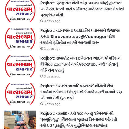
Rajkot: પ્રાકૃતિક ખેતી તરફ આગળ વધતું ગુજરાત:
આરોગ્ય, ધરતી અને પર્યાવરણ માટે લાભદાયક મેથીની
પ્રાકૃતિક ખેતી
3 days ago
Rajkot: વડનગરના આધ્યાત્મિક વારસાને ઉજાગર
કરવા ‘Shravanotsav@Vadnagar’ રીલ
સ્પર્ધાનો દ્વિતીય તબક્કો આજથી શરૂ
3 days ago
Rajkot: રાજકોટ ખાતે ઇન્ડિયન ઓઇલ કોર્પોરેશન
લિમિટેડ દ્વારા “ઇન્ડેન એક્સ્ટ્રાલાઇટ નાઉ” સેવાનું
લોન્ચિંગ કરાયું
3 days ago
Rajkot: ‘અનંત અનાદિ વડનગર’ થીમની રીલ
સ્પર્ધામાં સ્ટોક્સ ઈમેજીસનો ઉપયોગ કરી શકાશે પણ
એ.આઈ.ની છૂટ નથી
5 days ago
Rajkot: વરસાદ વચ્ચે ૧૦૮ બન્યું ‘ઈમરજન્સી
પ્રસૂતિ ગૃહ’: જિલ્લાના ગ્રામ્ય વિસ્તારમાં ઓન ધી
સ્પોટ ૩ પ્રસૂતિ, એકનું હોસ્પિટલ સ્થળાંતર