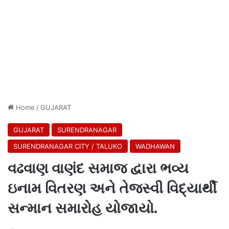
Home
/
GUJARAT
GUJARAT
SURENDRANAGAR
SURENDRANAGAR CITY / TALUKO
WADHAWAN
વઢવાણ વાણંદ સમાજ દ્વારા ભવ્ય
ઇનામ વિતરણ અને તેજસ્વી વિદ્યાર્થી
સન્માન સમારોહ યોજાયો.