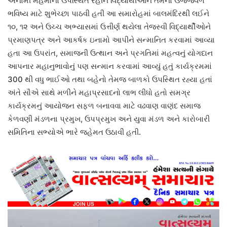
અનામી મહેમાનો ઉપસ્થિત રહીને વિદ્યાર્થીઓને તેમના ઉજ્જવળ
ભવિષ્ય માટે શુભેચ્છા પાઠવી હતી આ સમારોહમાં બાલમંદિરથી લઈને
૧૦, ૧૨ અને ઉચ્ચ અભ્યાસમાં ઉત્તીર્ણ થયેલા તેજસ્વી વિદ્યાર્થીઓને
પ્રમાણપત્ર અને આકર્ષક ઇનામો આપીને સન્માનિત કરવામાં આવ્યા
હતા આ ઉપરાંત, સમાજની ઉત્થાન અને પ્રગતિમાં મહત્વનું યોગદાન
આપનાર મહાનુભાવોનું પણ સન્માન કરવામાં આવ્યું હતું કાર્યક્રમમાં
300 થી વધુ ભાઈઓ તથા બહેનો તેમજ બાળકો ઉપસ્થિત રહ્યા હતાં
અંતે સૌએ સાથે મળીને મહાપ્રસાદનો લાભ લીધો હતો સમગ્ર
કાર્યક્રમનું આયોજન સફળ બનાવવા માટે વઢવાણ વાણંદ સમાજ
કેળવણી મંડળના પ્રમુખ, ઉપપ્રમુખ અને યુવા મંડળ અને કારોબારી
સમિતિના સભ્યોએ ભારે જહેમત ઉઠાવી હતી.