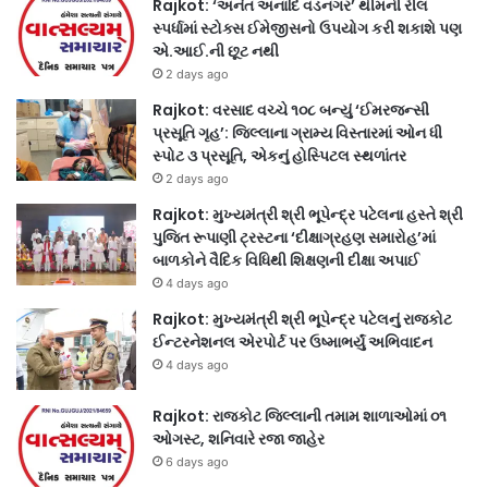
Rajkot: ‘અનંત અનાદિ વડનગર’ થીમની રીલ
સ્પર્ધામાં સ્ટોક્સ ઈમેજીસનો ઉપયોગ કરી શકાશે પણ
એ.આઈ.ની છૂટ નથી
2 days ago
Rajkot: વરસાદ વચ્ચે ૧૦૮ બન્યું ‘ઈમરજન્સી
પ્રસૂતિ ગૃહ’: જિલ્લાના ગ્રામ્ય વિસ્તારમાં ઓન ધી
સ્પોટ ૩ પ્રસૂતિ, એકનું હોસ્પિટલ સ્થળાંતર
2 days ago
Rajkot: મુખ્યમંત્રી શ્રી ભૂપેન્દ્ર પટેલના હસ્તે શ્રી
પુજિત રૂપાણી ટ્રસ્ટના ‘દીક્ષાગ્રહણ સમારોહ’માં
બાળકોને વૈદિક વિધિથી શિક્ષણની દીક્ષા અપાઈ
4 days ago
Rajkot: મુખ્યમંત્રી શ્રી ભૂપેન્દ્ર પટેલનું રાજકોટ
ઈન્ટરનેશનલ એરપોર્ટ પર ઉષ્માભર્યું અભિવાદન
4 days ago
Rajkot: રાજકોટ જિલ્લાની તમામ શાળાઓમાં ૦૧
ઓગસ્ટ, શનિવારે રજા જાહેર
6 days ago