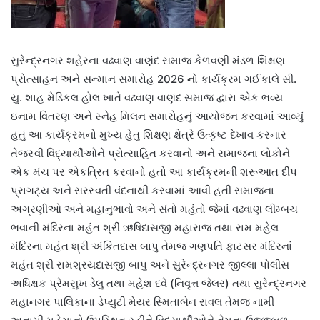
સુરેન્દ્રનગર શહેરના વઢવાણ વાણંદ સમાજ કેળવણી મંડળ શિક્ષણ
પ્રોત્સાહન અને સન્માન સમારોહ 2026 નો કાર્યક્રમ ગઈકાલે સી.
યુ. શાહ મેડિકલ હોલ ખાતે વઢવાણ વાણંદ સમાજ દ્વારા એક ભવ્ય
ઇનામ વિતરણ અને સ્નેહ મિલન સમારોહનું આયોજન કરવામાં આવ્યું
હતું આ કાર્યક્રમનો મુખ્ય હેતુ શિક્ષણ ક્ષેત્રે ઉત્કૃષ્ટ દેખાવ કરનાર
તેજસ્વી વિદ્યાર્થીઓને પ્રોત્સાહિત કરવાનો અને સમાજના લોકોને
એક મંચ પર એકત્રિત કરવાનો હતો આ કાર્યક્રમની શરૂઆત દીપ
પ્રાગટ્ય અને સરસ્વતી વંદનાથી કરવામાં આવી હતી સમાજના
અગ્રણીઓ અને મહાનુભાવો અને સંતો મહંતો જેમાં વઢવાણ લીમ્બચ
ભવાની મંદિરના મહંત શ્રી ઋષિદાસજી મહારાજ તથા રામ‌ મહેલ
મંદિરના મહંત શ્રી અંકિતદાસ બાપુ તેમજ ગણપતિ ફાટસર મંદિરનાં
મહંત શ્રી રામશ્રયદાસજી બાપુ અને સુરેન્દ્રનગર જીલ્લા પોલીસ
અધિક્ષક પ્રેમસુખ ડેલુ તથા મહેશ દવે (નિવૃત્ત જેલર) તથા સુરેન્દ્રનગર
મહાનગર પાલિકાના ડેપ્યુટી મેયર સ્મિતાબેન રાવલ તેમજ નામી