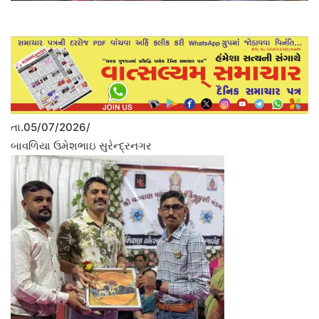
તા.05/07/2026/
બાવળિયા ઉમેશભાઇ સુરેન્દ્રનગર