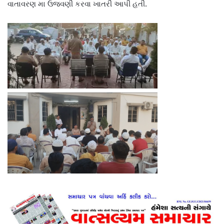
વાતાવરણ મા ઉજવણી કરવા ખાતરી આપી હતી.