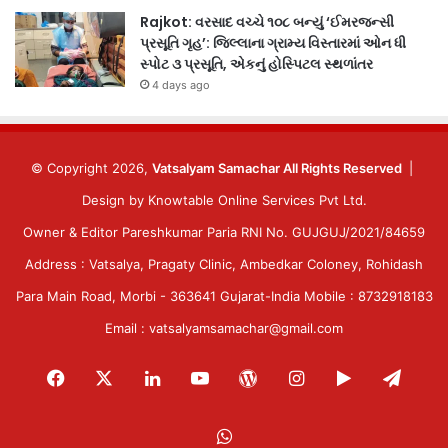
Rajkot: વરસાદ વચ્ચે ૧૦૮ બન્યું ‘ઈમરજન્સી
પ્રસૂતિ ગૃહ’: જિલ્લાના ગ્રામ્ય વિસ્તારમાં ઓન ધી
સ્પોટ ૩ પ્રસૂતિ, એકનું હોસ્પિટલ સ્થળાંતર
4 days ago
© Copyright 2026,
Vatsalyam Samachar All Rights Reserved
|
Design by
Knowtable Online Services Pvt Ltd.
Owner & Editor Pareshkumar Paria RNI No. GUJGUJ/2021/84659
Address : Vatsalya, Pragaty Clinic, Ambedkar Coloney, Rohidash
Para Main Road, Morbi - 363641 Gujarat-India Mobile : 8732918183
Email : vatsalyamsamachar@gmail.com
Facebook
X
LinkedIn
YouTube
WordPress
Instagram
Google
Tele
Play
WhatsApp