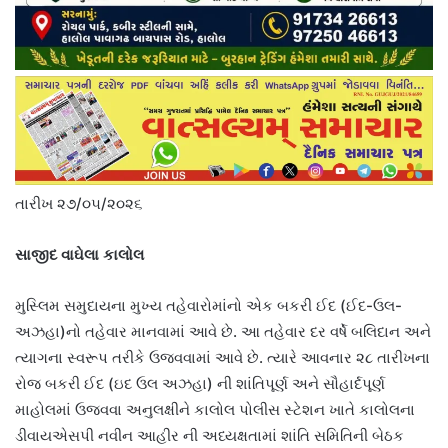
તારીખ ૨૭/૦૫/૨૦૨૬
સાજીદ વાઘેલા કાલોલ
મુસ્લિમ સમુદાયના મુખ્ય તહેવારોમાંનો એક બકરી ઈદ (ઈદ-ઉલ-
અઝહા)નો તહેવાર માનવામાં આવે છે. આ તહેવાર દર વર્ષે બલિદાન અને
ત્યાગના સ્વરૂપ તરીકે ઉજવવામાં આવે છે. ત્યારે આવનાર ૨૮ તારીખના
રોજ બકરી ઈદ (ઇદ ઉલ અઝહા) ની શાંતિપૂર્ણ અને સૌહાર્દપૂર્ણ
માહોલમાં ઉજવવા અનુલક્ષીને કાલોલ પોલીસ સ્ટેશન ખાતે કાલોલના
ડીવાયએસપી નવીન આહીર ની અધ્યક્ષતામાં શાંતિ સમિતિની બેઠક