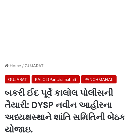
Home
/
GUJARAT
GUJARAT
KALOL(Panchamahal)
PANCHMAHAL
બકરી ઈદ પૂર્વે કાલોલ પોલીસની
તૈયારી: DYSP નવીન આહીરના
અધ્યક્ષસ્થાને શાંતિ સમિતિની બેઠક
યોજાઇ.