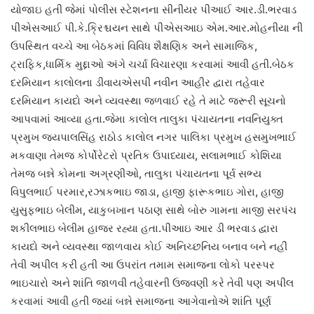
યોજાઇ હતી જેમાં પોલીસ સ્ટેશનના સીનીયર પીઆઈ આર.ડી.ભરવાડ
પીએસઆઈ પી.કે.ક્રિશ્ચયન સાથે પીએસઆઇ એમ.આર.મોહનીયા ની
ઉપસ્થિત વચ્ચે આ બેઠકમાં વિવિધ શૈક્ષણિક અને સામાજિક,
ટ્રાફિક,ધાર્મિક મુદ્દાઓ અંગે ચર્ચા વિચારણા કરવામાં આવી હતી.બેઠક
દરમિયાન કાલોલના ડીવાયએસપી નવીન આહીર દ્વારા તહેવાર
દરમિયાન કાયદો અને વ્યવસ્થા જળવાઈ રહે તે માટે જરૂરી સૂચનો
આપવામાં આવ્યા હતા.જેમા કાલોલ તાલુકા પંચાયતના નવનિયુક્ત
પ્રમુખ જયપાલસિંહ રાઠોડ કાલોલ નગર પાલિકા પ્રમુખ હસમુખભાઈ
મકવાણા તેમજ કોર્પોરેટરો પ્રતિક ઉપાધ્યાય, સલામભાઈ કોશિયા
તેમજ બન્ને કોમના અગ્રણીઓ, તાલુકા પંચાયતના પૂર્વ સભ્ય
વિપુલભાઈ પરમાર,રઝાકભાઇ જાડા, હાજી ફારૂકભાઇ ગોરા, હાજી
યુસુફભાઇ બેલીમ, યાકુબખાન પઠાણ સાથે બોરુ ગામના માજી સરપંચ
શકીલભાઇ બેલીમ હાજર રહ્યા હતા.પીઆઇ આર ડી ભરવાડ દ્વારા
કાયદો અને વ્યવસ્થા જાળવાય કોઈ અનિચ્છનિય બનાવ બને નહીં
તેવી અપીલ કરી હતી આ ઉપરાંત તમામ સમાજના લોકો પરસ્પર
ભાઇચારો અને શાંતિ જાળવી તહેવારની ઉજવણી કરે તેવી પણ અપીલ
કરવામાં આવી હતી જ્યાં બન્ને સમાજના આગેવાનોએ શાંતિ પૂર્ણ