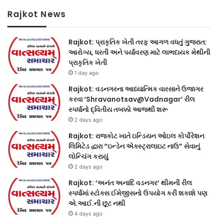
Rajkot News
Rajkot: પ્રાકૃતિક ખેતી તરફ આગળ વધતું ગુજરાત:
આરોગ્ય, ધરતી અને પર્યાવરણ માટે લાભદાયક મેથીની
પ્રાકૃતિક ખેતી
1 day ago
Rajkot: વડનગરના આધ્યાત્મિક વારસાને ઉજાગર
કરવા ‘Shravanotsav@Vadnagar’ રીલ
સ્પર્ધાનો દ્વિતીય તબક્કો આજથી શરૂ
2 days ago
Rajkot: રાજકોટ ખાતે ઇન્ડિયન ઓઇલ કોર્પોરેશન
લિમિટેડ દ્વારા “ઇન્ડેન એક્સ્ટ્રાલાઇટ નાઉ” સેવાનું
લોન્ચિંગ કરાયું
2 days ago
Rajkot: ‘અનંત અનાદિ વડનગર’ થીમની રીલ
સ્પર્ધામાં સ્ટોક્સ ઈમેજીસનો ઉપયોગ કરી શકાશે પણ
એ.આઈ.ની છૂટ નથી
4 days ago