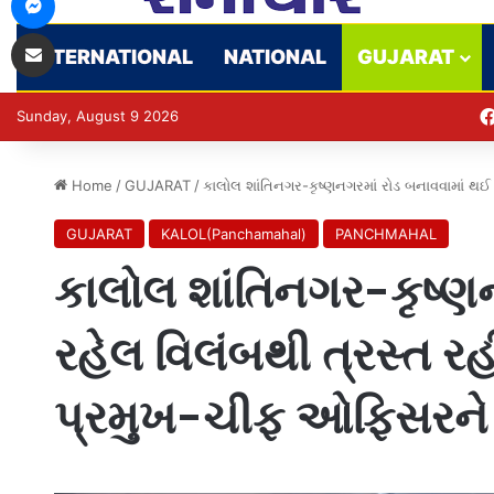
Share via Email
INTERNATIONAL
NATIONAL
GUJARAT
Sunday, August 9 2026
Home
/
GUJARAT
/
કાલોલ શાંતિનગર-કૃષ્ણનગરમાં રોડ બનાવવામાં થ
GUJARAT
KALOL(Panchamahal)
PANCHMAHAL
કાલોલ શાંતિનગર-કૃષ્ણ
રહેલ વિલંબથી ત્રસ્ત રહ
પ્રમુખ-ચીફ ઓફિસરને