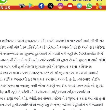
ેલ શાંતિનગર અને કૃષ્ણનગર સોસાયટી પાસેથી પસાર થતો નવો સીસી રોડ
ેલ નથી જેથી સ્થાનિકોને ભારે પરેશાની ભોગવવી પડે છે અને રોડ ખોદેલા
 ને અવરજવર મા ખુબજ હાડમારી ભોગવવી પડી રહી છે. ઉલ્લેખનીય છે કે
નાવવાની તૈયારી થઈ હતી ત્યારે સ્થાનિકો દ્વારા રોડની ગુણવતા સામે વાંધો
રવા માંગ કરી હતી તેમજ મુખ્યમંત્રી ને રજુઆત કરતા કમિશનર
ડ ક્લાસ કામ કરનાર કોન્ટ્રાકટર નો કોન્ટ્રાક્ટ રદ કરવામાં આવ્યો
ાત્કાલિક અસરથી ફરજ મુક્ત કરવામાં આવ્યો હતો. ત્યારબાદ કોઈક
કામ કરવામા આવતુ નથી જેના કારણે આ રોડ અવરજવર માટે નો મુખ્ય
 પડી રહી છે જેથી મોટી સંખ્યામાં મહિલાઓ સહિત સ્થાનિકો
ઈ મકવાણા અને ચીફ ઓફિસર સંજય પટેલ ને રજુઆત કરવા આવ્યા હતા
ત કરી હતી.સ્થાનિકોએ જણાવ્યુ કે ત્રણ જેટલા રહીશોને પડી જવાથી