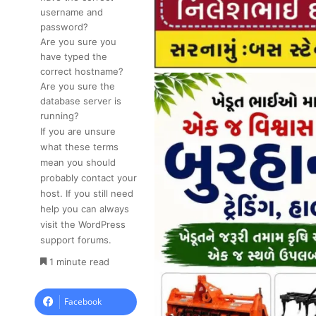
username and
password?
Are you sure you
have typed the
correct hostname?
Are you sure the
database server is
running?
If you are unsure
what these terms
mean you should
probably contact your
host. If you still need
help you can always
visit the
WordPress
support forums
.
1 minute read
Facebook