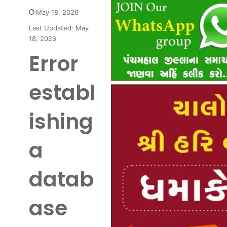
May 18, 2026
Last Updated: May
18, 2026
Error
establ
ishing
a
datab
ase