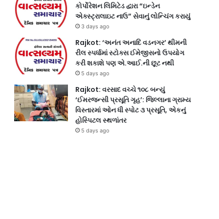
કોર્પોરેશન લિમિટેડ દ્વારા “ઇન્ડેન
એક્સ્ટ્રાલાઇટ નાઉ” સેવાનું લોન્ચિંગ કરાયું
3 days ago
Rajkot: ‘અનંત અનાદિ વડનગર’ થીમની
રીલ સ્પર્ધામાં સ્ટોક્સ ઈમેજીસનો ઉપયોગ
કરી શકાશે પણ એ.આઈ.ની છૂટ નથી
5 days ago
Rajkot: વરસાદ વચ્ચે ૧૦૮ બન્યું
‘ઈમરજન્સી પ્રસૂતિ ગૃહ’: જિલ્લાના ગ્રામ્ય
વિસ્તારમાં ઓન ધી સ્પોટ ૩ પ્રસૂતિ, એકનું
હોસ્પિટલ સ્થળાંતર
5 days ago