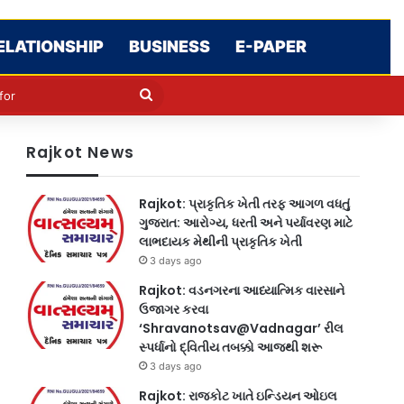
ELATIONSHIP
BUSINESS
E-PAPER
le
in
Search
for
Rajkot News
Rajkot: પ્રાકૃતિક ખેતી તરફ આગળ વધતું
ગુજરાત: આરોગ્ય, ધરતી અને પર્યાવરણ માટે
લાભદાયક મેથીની પ્રાકૃતિક ખેતી
3 days ago
Rajkot: વડનગરના આધ્યાત્મિક વારસાને
ઉજાગર કરવા
‘Shravanotsav@Vadnagar’ રીલ
સ્પર્ધાનો દ્વિતીય તબક્કો આજથી શરૂ
3 days ago
Rajkot: રાજકોટ ખાતે ઇન્ડિયન ઓઇલ