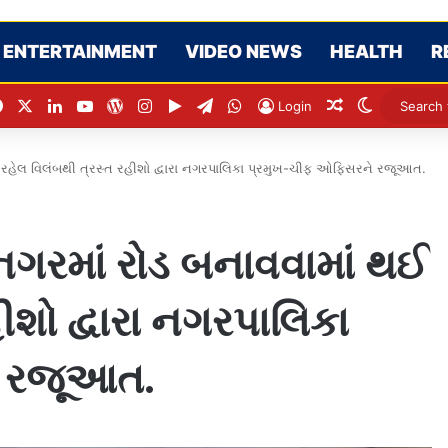
ENTERTAINMENT
VIDEO NEWS
HEALTH
R
Facebook
X
LinkedIn
YouTube
WordPress
Instagram
Google Play
Telegram
WhatsApp
Random Artic
Switch sk
Login
ઈ રહેલ વિલંબથી ત્રસ્ત રહીશો દ્વારા નગરપાલિકા પ્રમુખ-ચીફ ઓફિસરને રજૂઆત.
નગરમાં રોડ બનાવવામાં થઈ
ીશો દ્વારા નગરપાલિકા
 રજૂઆત.