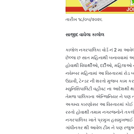
તારીખ ૧૮/૦૫/૨૦૨૬
સાજીદ વાઘેલા કાલોલ
કાલોલ નગરપાલિકા વોર્ડ નં 2 મા આવ
છેલ્લા છ સાત મહિનાથી બનાવવામાં આવ
હોવાથી વિધાર્થીઓ, દર્દીઓ, મહિલાઓ
નવેમ્બર મહિનામાં આ વિસ્તારમાં રોડ બ
ઉઠાવી, ટેન્ડર ની શરતો મુજબ કામ ક
મ્યુનિસિપાલિટી વહીવટ ના આદેશથી થર્
તેમજ પાલિકાના એન્જિનિયર ને પણ ત
અગમ્ય કારણોસર આ વિસ્તારમાં કોઈ 
રસ્તો હોવાથી તમામ નગરજનોને તકલીફ
નગરપાલિકા ખાતે પ્રમુખ હસમુખભા
ગાંધીનગર થી આવેલ ટીમ ને પણ રજુઆ