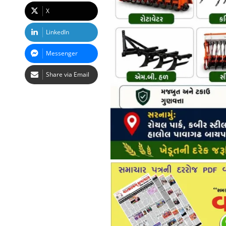
X
LinkedIn
Messenger
Share via Email