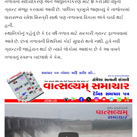
તળાવના સૌંદર્યીકરણ અને આધુનિકીકરણ માટે 9 કરોડથી વધુની
ગ્રાન્ટ મંજૂર કરવામાં આવી છે. પાલિકા પ્રમુખે જણાવ્યું કે તાજેતરમાં
ધારાસભ્ય રમેશ મિસ્ત્રી સાથે પણ તળાવના વિકાસ અંગે ચર્ચા થઈ
હતી.
સ્થાનિકોનું કહેવું છે કે દર વર્ષે તળાવ માટે સરકારી ગ્રાન્ટ ફાળવવામાં
આવે છે. છતાં તળાવની સ્થિતિમાં કોઈ સુધારો થતો નથી. હવે નવી
ગ્રાન્ટની જાહેરાત થઈ છે ત્યારે લોકોમાં આશંકા છે કે આ વખતે
તળાવનું સ્વરૂપ બદલાશે કે કેમ.