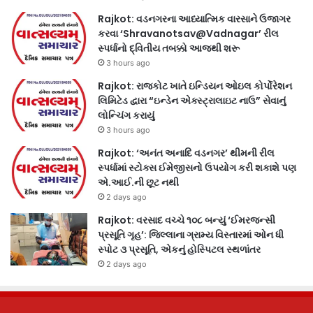
Rajkot: વડનગરના આધ્યાત્મિક વારસાને ઉજાગર
કરવા ‘Shravanotsav@Vadnagar’ રીલ
સ્પર્ધાનો દ્વિતીય તબક્કો આજથી શરૂ
3 hours ago
Rajkot: રાજકોટ ખાતે ઇન્ડિયન ઓઇલ કોર્પોરેશન
લિમિટેડ દ્વારા “ઇન્ડેન એક્સ્ટ્રાલાઇટ નાઉ” સેવાનું
લોન્ચિંગ કરાયું
3 hours ago
Rajkot: ‘અનંત અનાદિ વડનગર’ થીમની રીલ
સ્પર્ધામાં સ્ટોક્સ ઈમેજીસનો ઉપયોગ કરી શકાશે પણ
એ.આઈ.ની છૂટ નથી
2 days ago
Rajkot: વરસાદ વચ્ચે ૧૦૮ બન્યું ‘ઈમરજન્સી
પ્રસૂતિ ગૃહ’: જિલ્લાના ગ્રામ્ય વિસ્તારમાં ઓન ધી
સ્પોટ ૩ પ્રસૂતિ, એકનું હોસ્પિટલ સ્થળાંતર
2 days ago