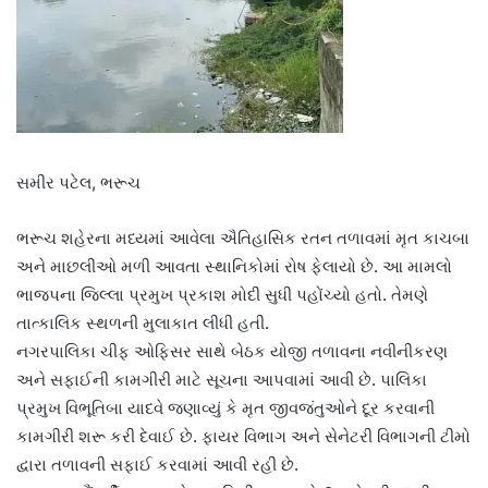
સમીર પટેલ, ભરૂચ
ભરૂચ શહેરના મધ્યમાં આવેલા ઐતિહાસિક રતન તળાવમાં મૃત કાચબા
અને માછલીઓ મળી આવતા સ્થાનિકોમાં રોષ ફેલાયો છે. આ મામલો
ભાજપના જિલ્લા પ્રમુખ પ્રકાશ મોદી સુધી પહોંચ્યો હતો. તેમણે
તાત્કાલિક સ્થળની મુલાકાત લીધી હતી.
નગરપાલિકા ચીફ ઓફિસર સાથે બેઠક યોજી તળાવના નવીનીકરણ
અને સફાઈની કામગીરી માટે સૂચના આપવામાં આવી છે. પાલિકા
પ્રમુખ વિભૂતિબા યાદવે જણાવ્યું કે મૃત જીવજંતુઓને દૂર કરવાની
કામગીરી શરૂ કરી દેવાઈ છે. ફાયર વિભાગ અને સેનેટરી વિભાગની ટીમો
દ્વારા તળાવની સફાઈ કરવામાં આવી રહી છે.