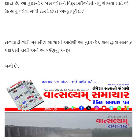
થાય છે. આ હાઇ-ટેક બસ જોઈને વિદ્યાર્થીઓમાં નવું શીખવા માટે જે
ઉત્સાહ જોવા મળી રહ્યો છે તે અભૂતપૂર્વ છે.”
રાજવાડી જેવી ગ્રામીણ શાળામાં આવેલી આ હાઇ-ટેક લેબ હાલ સમગ્ર
પંથકમાં ચર્ચા અને આકર્ષણનું કેન્દ્ર
બની છે.