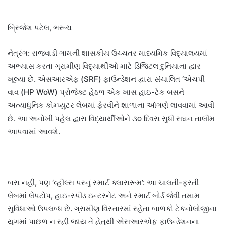
બ્રિજેશ પટેલ, ભરૂચ
નેત્રંગ: રાજવાડી ગામની શાસકીય ઉચ્ચતર માધ્યમિક વિદ્યાલયમાં
અભ્યાસ કરતા ગ્રામીણ વિદ્યાર્થીઓ માટે ડિજિટલ દુનિયાના દ્વાર
ખૂલ્યા છે. એસઆરએફ (SRF) ફાઉન્ડેશન દ્વારા સંચાલિત ‘એચપી
વાવ (HP WoW) પ્રોજેક્ટ હેઠળ એક ખાસ હાઇ-ટેક બસને
અત્યાધુનિક કોમ્પ્યુટર લેબમાં ફેરવીને શાળાના આંગણે લાવવામાં આવી
છે. આ અનોખી પહેલ દ્વારા વિદ્યાર્થીઓને ૩૦ દિવસ સુધી સઘન તાલીમ
આપવામાં આવશે.
બસ નહીં, પણ ‘વ્હીલ્સ પરનું સ્માર્ટ ક્લાસરૂમ’: આ ચાલતી-ફરતી
લેબમાં લેપટોપ, હાઇ-સ્પીડ ઇન્ટરનેટ અને સ્માર્ટ બોર્ડ જેવી તમામ
સુવિધાઓ ઉપલબ્ધ છે. ગ્રામીણ વિસ્તારમાં રહેતા બાળકો ટેકનોલોજીના
યુગમાં પાછળ ન રહી જાય તે હેતુથી એસઆરએફ ફાઉન્ડેશનના