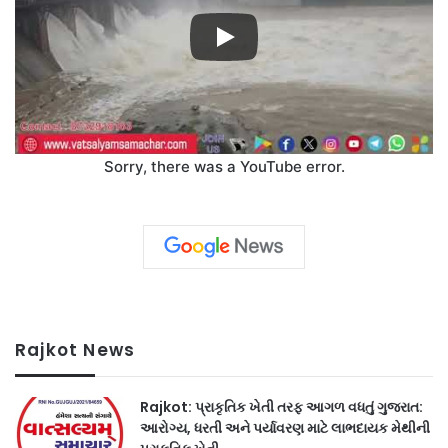
Sorry, there was a YouTube error.
Rajkot News
Rajkot: પ્રાકૃતિક ખેતી તરફ આગળ વધતું ગુજરાત:
આરોગ્ય, ધરતી અને પર્યાવરણ માટે લાભદાયક મેથીની