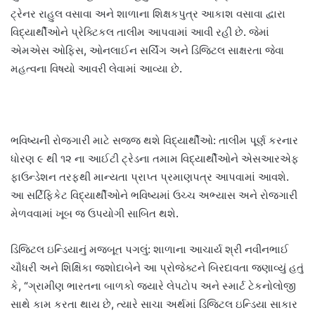
ટ્રેનર રાહુલ વસાવા અને શાળાના શિક્ષકપુત્ર આકાશ વસાવા દ્વારા
વિદ્યાર્થીઓને પ્રેક્ટિકલ તાલીમ આપવામાં આવી રહી છે. જેમાં
એમએસ ઓફિસ, ઓનલાઈન સર્ચિંગ અને ડિજિટલ સાક્ષરતા જેવા
મહત્વના વિષયો આવરી લેવામાં આવ્યા છે.
ભવિષ્યની રોજગારી માટે સજ્જ થશે વિદ્યાર્થીઓ: તાલીમ પૂર્ણ કરનાર
ધોરણ ૯ થી ૧૨ ના આઈટી ટ્રેડના તમામ વિદ્યાર્થીઓને એસઆરએફ
ફાઉન્ડેશન તરફથી માન્યતા પ્રાપ્ત પ્રમાણપત્ર આપવામાં આવશે.
આ સર્ટિફિકેટ વિદ્યાર્થીઓને ભવિષ્યમાં ઉચ્ચ અભ્યાસ અને રોજગારી
મેળવવામાં ખૂબ જ ઉપયોગી સાબિત થશે.
ડિજિટલ ઇન્ડિયાનું મજબૂત પગલું: શાળાના આચાર્ય શ્રી નવીનભાઈ
ચૌધરી અને શિક્ષિકા જશોદાબેને આ પ્રોજેક્ટને બિરદાવતા જણાવ્યું હતું
કે, “ગ્રામીણ ભારતના બાળકો જ્યારે લેપટોપ અને સ્માર્ટ ટેકનોલોજી
સાથે કામ કરતા થાય છે, ત્યારે સાચા અર્થમાં ડિજિટલ ઇન્ડિયા સાકાર