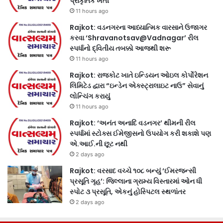
પ્રાકૃતિક ખેતી
11 hours ago
Rajkot: વડનગરના આધ્યાત્મિક વારસાને ઉજાગર
કરવા ‘Shravanotsav@Vadnagar’ રીલ
સ્પર્ધાનો દ્વિતીય તબક્કો આજથી શરૂ
11 hours ago
Rajkot: રાજકોટ ખાતે ઇન્ડિયન ઓઇલ કોર્પોરેશન
લિમિટેડ દ્વારા “ઇન્ડેન એક્સ્ટ્રાલાઇટ નાઉ” સેવાનું
લોન્ચિંગ કરાયું
11 hours ago
Rajkot: ‘અનંત અનાદિ વડનગર’ થીમની રીલ
સ્પર્ધામાં સ્ટોક્સ ઈમેજીસનો ઉપયોગ કરી શકાશે પણ
એ.આઈ.ની છૂટ નથી
2 days ago
Rajkot: વરસાદ વચ્ચે ૧૦૮ બન્યું ‘ઈમરજન્સી
પ્રસૂતિ ગૃહ’: જિલ્લાના ગ્રામ્ય વિસ્તારમાં ઓન ધી
સ્પોટ ૩ પ્રસૂતિ, એકનું હોસ્પિટલ સ્થળાંતર
2 days ago