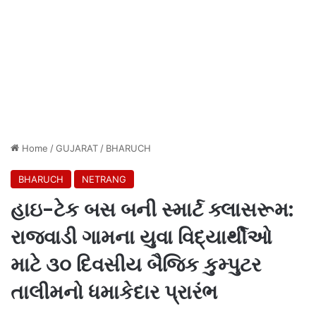
Home
/
GUJARAT
/
BHARUCH
BHARUCH
NETRANG
હાઇ-ટેક બસ બની સ્માર્ટ ક્લાસરૂમ:
રાજવાડી ગામના યુવા વિદ્યાર્થીઓ
માટે ૩૦ દિવસીય બૈજિક કુમ્પુટર
તાલીમનો ધમાકેદાર પ્રારંભ