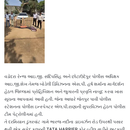
વડોદરા રેન્જ આઇ.જી. સંદિપસિંહ અને છોટાઉદેપુર પોલીસ અધિક્ષક
આઇ.જી.શેખ તેમજ બોડેલી ડિવિઝનના એસ.પી. હર્ષ શર્માના માર્ગદર્શન
હેઠળ જિલ્લામાં પ્રોહિબિશન અને જુગારની પ્રવૃત્તિ નાબૂદ કરવા ખાસ
સૂચના આપવામાં આવી હતી. જેના આધારે જેતપુર પાવી પોલીસ
સ્ટેશનના પોલીસ ઇન્સ્પેક્ટર એલ.પી.રાણાની સુપરવિઝન હેઠળ પોલીસ
ટીમ પેટ્રોલીંગમાં હતી.
​તે દરમિયાન ડુંગરવાંટ ગામે ભારજ નદીના ડાઇવર્ઝન રોડ ઉપરથી પસાર
થતી એક સફેદ કલરની TATA HARRIER ફોર વ્હીલ ગાડીને અટકાવી