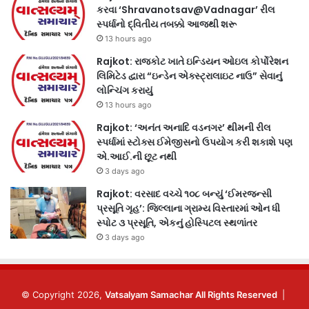
કરવા ‘Shravanotsav@Vadnagar’ રીલ
સ્પર્ધાનો દ્વિતીય તબક્કો આજથી શરૂ
13 hours ago
Rajkot: રાજકોટ ખાતે ઇન્ડિયન ઓઇલ કોર્પોરેશન
લિમિટેડ દ્વારા “ઇન્ડેન એક્સ્ટ્રાલાઇટ નાઉ” સેવાનું
લોન્ચિંગ કરાયું
13 hours ago
Rajkot: ‘અનંત અનાદિ વડનગર’ થીમની રીલ
સ્પર્ધામાં સ્ટોક્સ ઈમેજીસનો ઉપયોગ કરી શકાશે પણ
એ.આઈ.ની છૂટ નથી
3 days ago
Rajkot: વરસાદ વચ્ચે ૧૦૮ બન્યું ‘ઈમરજન્સી
પ્રસૂતિ ગૃહ’: જિલ્લાના ગ્રામ્ય વિસ્તારમાં ઓન ધી
સ્પોટ ૩ પ્રસૂતિ, એકનું હોસ્પિટલ સ્થળાંતર
3 days ago
© Copyright 2026,
Vatsalyam Samachar All Rights Reserved
|