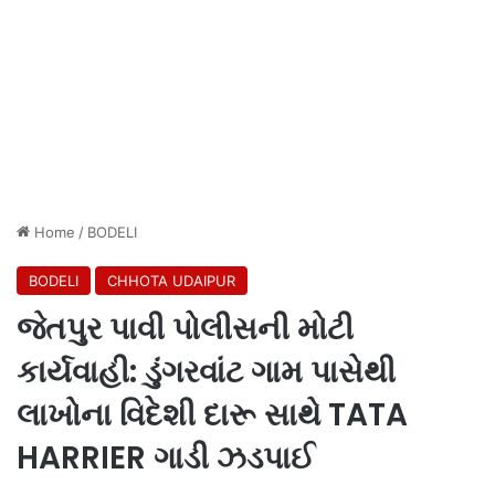
Home
/
BODELI
BODELI
CHHOTA UDAIPUR
જેતપુર પાવી પોલીસની મોટી
કાર્યવાહી: ડુંગરવાંટ ગામ પાસેથી
લાખોના વિદેશી દારૂ સાથે TATA
HARRIER ગાડી ઝડપાઈ