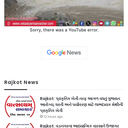
Sorry, there was a YouTube error.
Rajkot News
Rajkot: પ્રાકૃતિક ખેતી તરફ આગળ વધતું ગુજરાત:
આરોગ્ય, ધરતી અને પર્યાવરણ માટે લાભદાયક મેથીની
પ્રાકૃતિક ખેતી
13 hours ago
Rajkot: વડનગરના આધ્યાત્મિક વારસાને ઉજાગર