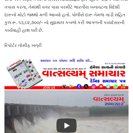
તપાસ કરતા, તેમાંથી વગર પાસ પરમીટે ભારતીય બનાવટના વિદેશી
દારૂનો મોટો જથ્થો મળી આવ્યો હતો. પોલીસે દારૂ તેમજ ગાડી સહિત
કુલ રૂ. ૧૩,૬૨,૭૦૦/- નો મુદ્દામાલ કબજે કરી આગળની કાયદેસરની
કાર્યવાહી હાથ ધરી છે.
રિપોર્ટર તોસીફ ખત્રી