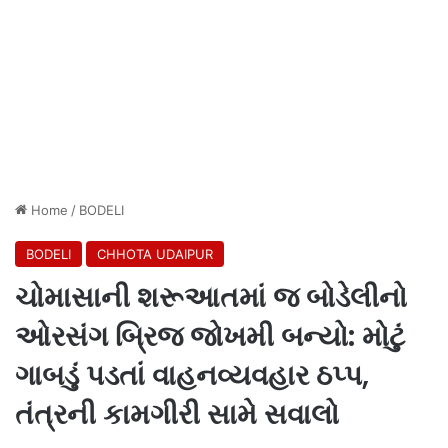
Home
/
BODELI
BODELI
CHHOTA UDAIPUR
ચોમાસાની શરૂઆતમાં જ બોડેલીનો
ઓરસંગ બ્રિજ જોખમી બન્યો: મોટું
ગાબડું પડતાં વાહનવ્યવહાર ઠપ્પ,
તંત્રની કામગીરી સામે સવાલો