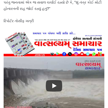
પરંતુ જનતામાં એક જ સવાલ ચર્ચાઈ રહ્યો છે કે, “શું તંત્ર કોઈ મોટી
હોનારતની રાહ જોઈ રહ્યું હતું?”
રિપોર્ટર તોસીફ ખત્રી