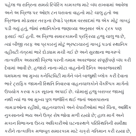
પહેલા જ રાત્રિના સમયે રિપેરિંગ કામકાજ માટે બંધ રાખવામાં આવેલા
અને અ બ્રિજ પર ઓછા ટન ધરાવતા વાહનો માટે ચાલુ હતો આ
બ્રિજના મોડાસાર તરફના છેવાડે પ્રથમ વરસાદમાં જ એક મોટું ગાબડું
પડી ગયું હતું, જેમાં સ્થાનિકોના જણાવ્યા અનુસાર એક ટ્રક પણ
ફસાઈ ગઈ હતી. અ બ્રિજ સમારકામની પ્રક્રિયા હજુ ચાલુ જ છે,
ત્યાં બીજી તરફ આ પ્રકારનું મોટું ભ્રષ્ટાચારનું ગાબડું પડતાં સ્થાનિક
વહીવટી તંત્રમાં ભારે દોડધામ મચી ગઈ છે અને સુરક્ષાના ભાગરૂપે
તાત્કાલિક અસરથી બ્રિજ પરની તમામ અવરજવર સંપૂર્ણપણે બંધ કરી
દેવામાં આવી છે. હજારો નાના-મોટા વાહનોની દૈનિક અવરજવરથી
ધમધમતા આ મુખ્ય કનેક્ટિવિટી માર્ગને બંને બાજુથી બ્લોક કરી દેવાતા
ભારે ટ્રાફિક જામની સ્થિતિ નિવારવા વાહનચાલકોને વૈકલ્પિક માર્ગનો
ઉપયોગ કરવા કડક સૂચના અપાઈ છે. ચોમાસું હજુ બરાબર જામ્યું
નથી ત્યાં જ આ મુખ્ય પુલ જર્જરિત થઈ જતાં આસપાસના
ગામડાઓના રહીશો, વાહનચાલકો અને વેપારીઓમાં ભારે ચિંતા, આર્થિક
નુકસાનનો ભય અને ઉગ્ર રોષ જોવા મળી રહ્યો છે; હાલ માર્ગ અને
મકાન વિભાગના ઉચ્ચ અધિકારીઓ ઘટનાસ્થળે પરિસ્થિતિની સમીક્ષા
કરીને તાત્કાલિક મજબૂત સમારકામ માટે ચક્રો ગતિમાન કરી રહ્યા છે,