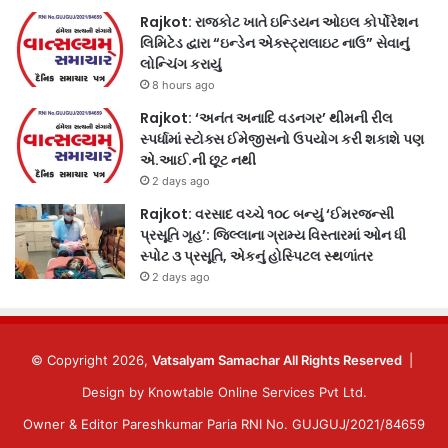
Rajkot: રાજકોટ ખાતે ઇન્ડિયન ઓઇલ કોર્પોરેશન
લિમિટેડ દ્વારા “ઇન્ડેન એક્સ્ટ્રાલાઇટ નાઉ” સેવાનું
લોન્ચિંગ કરાયું
8 hours ago
Rajkot: ‘અનંત અનાદિ વડનગર’ થીમની રીલ
સ્પર્ધામાં સ્ટોક્સ ઈમેજીસનો ઉપયોગ કરી શકાશે પણ
એ.આઈ.ની છૂટ નથી
2 days ago
Rajkot: વરસાદ વચ્ચે ૧૦૮ બન્યું ‘ઈમરજન્સી
પ્રસૂતિ ગૃહ’: જિલ્લાના ગ્રામ્ય વિસ્તારમાં ઓન ધી
સ્પોટ ૩ પ્રસૂતિ, એકનું હોસ્પિટલ સ્થળાંતર
2 days ago
© Copyright 2026,
Vatsalyam Samachar All Rights Reserved
|
Design by
Knowtable Online Services Pvt Ltd.
Owner & Editor Pareshkumar Paria RNI No. GUJGUJ/2021/84659