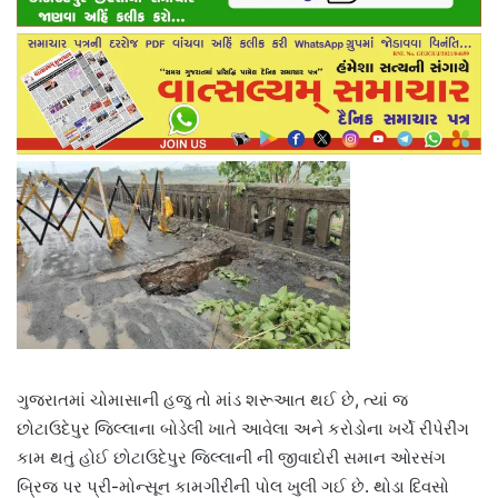
​ગુજરાતમાં ચોમાસાની હજુ તો માંડ શરૂઆત થઈ છે, ત્યાં જ
છોટાઉદેપુર જિલ્લાના બોડેલી ખાતે આવેલા અને કરોડોના ખર્ચે રીપેરીંગ
કામ થતું હોઈ છોટાઉદેપુર જિલ્લાની ની જીવાદોરી સમાન ઓરસંગ
બ્રિજ પર પ્રી-મોન્સૂન કામગીરીની પોલ ખુલી ગઈ છે. થોડા દિવસો