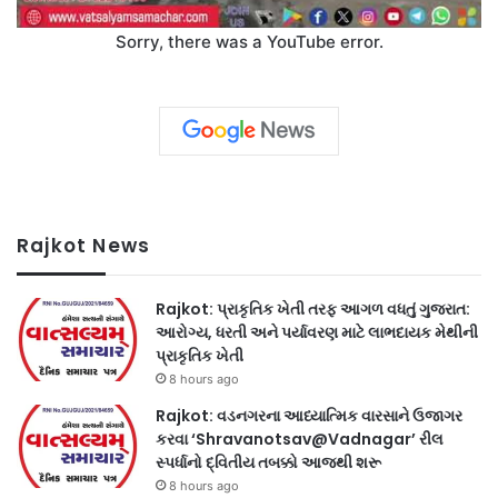
Sorry, there was a YouTube error.
Rajkot News
Rajkot: પ્રાકૃતિક ખેતી તરફ આગળ વધતું ગુજરાત:
આરોગ્ય, ધરતી અને પર્યાવરણ માટે લાભદાયક મેથીની
પ્રાકૃતિક ખેતી
8 hours ago
Rajkot: વડનગરના આધ્યાત્મિક વારસાને ઉજાગર
કરવા ‘Shravanotsav@Vadnagar’ રીલ
સ્પર્ધાનો દ્વિતીય તબક્કો આજથી શરૂ
8 hours ago