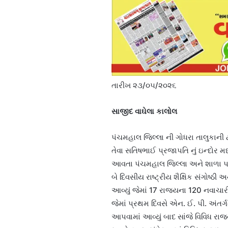
તારીખ ૨૩/૦૫/૨૦૨૬
સાજીદ વાઘેલા કાલોલ
પંચમહાલ જિલ્લા ની ગોધરા તાલુકાની 
તેવા સતિષભાઈ પ્રજાપતિ નું ઇન્દોર મ
આવતા પંચમહાલ જિલ્લા અને શાળા પરિવ
બે દિવસીય રાષ્ટ્રીય શૈક્ષિક સંગોષ્
આવ્યું જેમાં 17 રાજ્યના 120 નવાચારી
જેમાં પ્રથમ દિવસે એન. ઈ. પી. અંતર્
આપવામાં આવ્યું બાદ સાંજે વિવિધ રાજ્