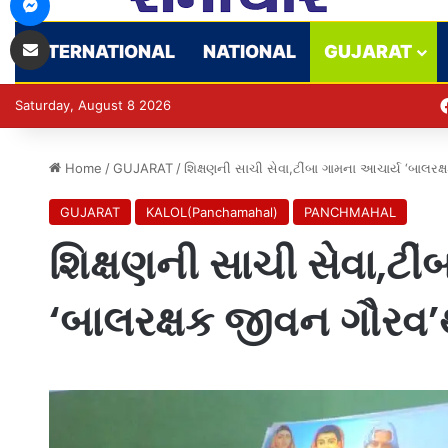
Share via Email
INTERNATIONAL
NATIONAL
GUJARAT
Saturday, August 8 2026
Home
/
GUJARAT
/
શિક્ષણની સાચી સેવા,ટીંબા ગામના આચાર્ય ‘બાલરક
GUJARAT
KALOL(Panchamahal)
PANCHMAHAL
શિક્ષણની સાચી સેવા,ટી
‘બાલરક્ષક જીવન ગૌરવ’