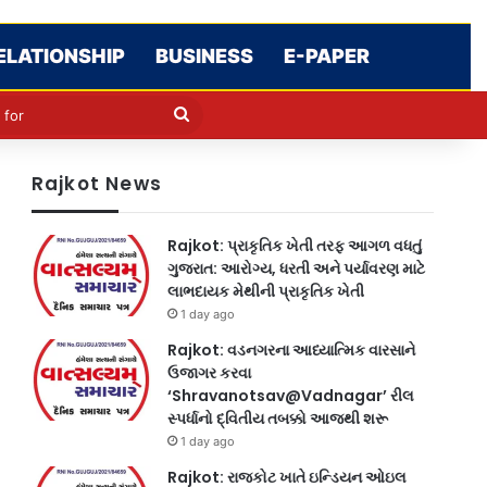
ELATIONSHIP
BUSINESS
E-PAPER
le
in
Search
for
Rajkot News
Rajkot: પ્રાકૃતિક ખેતી તરફ આગળ વધતું
ગુજરાત: આરોગ્ય, ધરતી અને પર્યાવરણ માટે
લાભદાયક મેથીની પ્રાકૃતિક ખેતી
1 day ago
Rajkot: વડનગરના આધ્યાત્મિક વારસાને
ઉજાગર કરવા
‘Shravanotsav@Vadnagar’ રીલ
સ્પર્ધાનો દ્વિતીય તબક્કો આજથી શરૂ
1 day ago
Rajkot: રાજકોટ ખાતે ઇન્ડિયન ઓઇલ