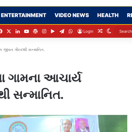
ENTERTAINMENT
VIDEO NEWS
HEALTH
R
Facebook
X
LinkedIn
YouTube
WordPress
Instagram
Google Play
Telegram
WhatsApp
Random Artic
Switch sk
Login
્ષક જીવન ગૌરવ’થી સન્માનિત.
ંબા ગામના આચાર્ય
થી સન્માનિત.