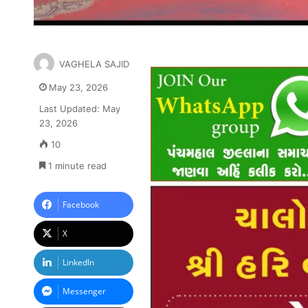
VAGHELA SAJID
May 23, 2026
Last Updated: May
23, 2026
10
1 minute read
Facebook
X
LinkedIn
Messenger