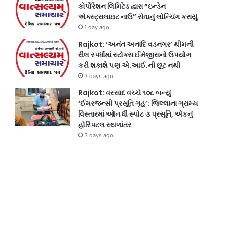
કોર્પોરેશન લિમિટેડ દ્વારા “ઇન્ડેન
એક્સ્ટ્રાલાઇટ નાઉ” સેવાનું લોન્ચિંગ કરાયું
1 day ago
Rajkot: ‘અનંત અનાદિ વડનગર’ થીમની
રીલ સ્પર્ધામાં સ્ટોક્સ ઈમેજીસનો ઉપયોગ
કરી શકાશે પણ એ.આઈ.ની છૂટ નથી
3 days ago
Rajkot: વરસાદ વચ્ચે ૧૦૮ બન્યું
‘ઈમરજન્સી પ્રસૂતિ ગૃહ’: જિલ્લાના ગ્રામ્ય
વિસ્તારમાં ઓન ધી સ્પોટ ૩ પ્રસૂતિ, એકનું
હોસ્પિટલ સ્થળાંતર
3 days ago