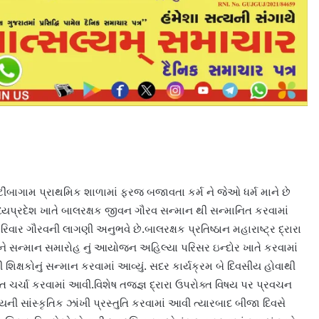
ટીંબાગામ પ્રાથમિક શાળામાં ફરજ બજાવતા કર્મ ને જેઓ ધર્મ માને છે
ધ્યપ્રદેશ ખાતે બાલરક્ષક જીવન ગૌરવ સન્માન થી સન્માનિત કરવામાં
ાર ગૌરવની લાગણી અનુભવે છે.બાલરક્ષક પ્રતિષ્ઠાન મહારાષ્ટ્ર દ્રારા
ઠી અને સન્માન સમારોહ નું આયોજન અહિલ્યા પરિસર ઇન્દોર ખાતે કરવામાં
 શિક્ષકોનું સન્માન કરવામાં આવ્યું. સદર કાર્યક્રમ બે દિવસીય હોવાથી
ગત ચર્ચા કરવામાં આવી.વિશેષ તજજ્ઞ દ્રારા ઉપરોક્ત વિષય પર પ્રવચન
યની સાંસ્કૃતિક ઝાંખી પ્રસ્તુતિ કરવામાં આવી ત્યારબાદ બીજા દિવસે