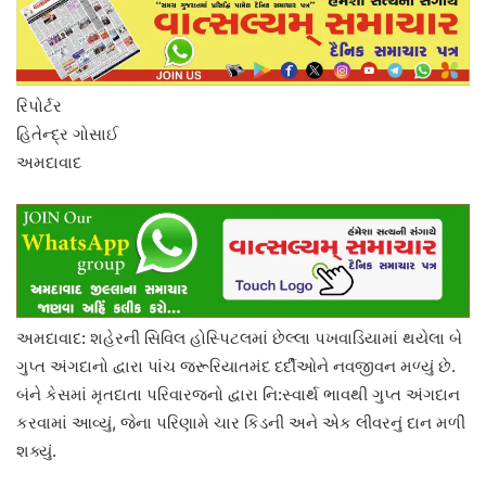
રિપોર્ટર
હિતેન્દ્ર ગોસાઈ
અમદાવાદ
અમદાવાદ: શહેરની સિવિલ હોસ્પિટલમાં છેલ્લા પખવાડિયામાં થયેલા બે
ગુપ્ત અંગદાનો દ્વારા પાંચ જરૂરિયાતમંદ દર્દીઓને નવજીવન મળ્યું છે.
બંને કેસમાં મૃતદાતા પરિવારજનો દ્વારા નિ:સ્વાર્થ ભાવથી ગુપ્ત અંગદાન
કરવામાં આવ્યું, જેના પરિણામે ચાર કિડની અને એક લીવરનું દાન મળી
શક્યું.