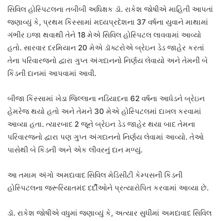
સિવિલ હોસ્પિટલના તબીબી અધિક્ષક ડૉ. રાકેશ જોષીએ માહિતી આપતાં
જણાવ્યું કે, પ્રથમ કિસ્સામાં મધ્યપ્રદેશના 37 વર્ષના યુવાને માથામાં
ગંભીર ઇજા થવાથી તેને 18 મેએ સિવિલ હોસ્પિટલ લાવવામાં આવ્યો
હતો. સારવાર દરમિયાન 20 મેએ ડૉક્ટરોએ બ્રેઇન ડેડ જાહેર કરતાં
તેના પરિવારજનો દ્વારા ગુપ્ત અંગદાનનો નિર્ણય લેવાયો અને તેમની બે
કિડની દાનમાં આપવામાં આવી.
બીજા કિસ્સામાં ખેડા જિલ્લાના નડિયાદના 62 વર્ષના આધેડને બ્રેઇન
હેમરેજ થયો હતો અને તેમને 30 મેએ હોસ્પિટલમાં દાખલ કરવામાં
આવ્યા હતા. ત્યારબાદ 2 જૂને બ્રેઇન ડેડ જાહેર થયા બાદ તેમના
પરિવારજનો દ્વારા પણ ગુપ્ત અંગદાનનો નિર્ણય લેવામાં આવ્યો. તેઓ
પાસેથી બે કિડની અને એક લીવરનું દાન મળ્યું.
આ તમામ અંગો અમદાવાદ સિવિલ મેડિસીટી કેમ્પસની કિડની
હોસ્પિટલના જરૂરિયાતમંદ દર્દીઓને પ્રત્યારોપિત કરવામાં આવ્યા છે.
ડૉ. રાકેશ જોષીએ વધુમાં જણાવ્યું કે, અત્યાર સુધીમાં અમદાવાદ સિવિલ