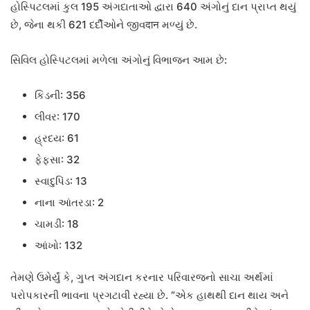
હોસ્પિટલમાં કુલ 195 અંગદાતાઓ દ્વારા 640 અંગોનું દાન પ્રાપ્ત થયું
છે, જેના થકી 621 દર્દીઓને જીવदान મળ્યું છે.
સિવિલ હોસ્પિટલમાં મળેલા અંગોનું વિભાજન આમ છે:
કિડની: 356
લીવર: 170
હ્રદય: 61
ફેફસા: 32
સ્વાદુપિંડ: 13
નાના આંતરડા: 2
ચામડી: 18
આંખો: 132
તેમણે ઉમેર્યું કે, ગુપ્ત અંગદાન કરનાર પરિવારજનો સાચા અર્થમાં
પરોપકારની ભાવના પ્રગટાવી રહ્યા છે. “એક હાથથી દાન થાય અને