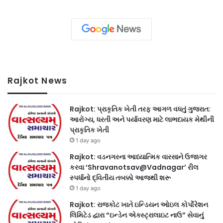
Rajkot News
Rajkot: પ્રાકૃતિક ખેતી તરફ આગળ વધતું ગુજરાત:
આરોગ્ય, ધરતી અને પર્યાવરણ માટે લાભદાયક મેથીની
પ્રાકૃતિક ખેતી
1 day ago
Rajkot: વડનગરના આધ્યાત્મિક વારસાને ઉજાગર
કરવા ‘Shravanotsav@Vadnagar’ રીલ
સ્પર્ધાનો દ્વિતીય તબક્કો આજથી શરૂ
1 day ago
Rajkot: રાજકોટ ખાતે ઇન્ડિયન ઓઇલ કોર્પોરેશન
લિમિટેડ દ્વારા “ઇન્ડેન એક્સ્ટ્રાલાઇટ નાઉ” સેવાનું