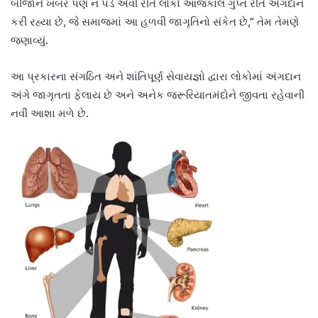
બીજાને ખબર પણ ન પડે એવી રીતે લોકો આજકાલ ગુપ્ત રીતે અંગદાન
કરી રહ્યા છે, જે સમાજમાં આ હળવી જાગૃતિનો સંકેત છે,” તેમ તેમણે
જણાવ્યું.
આ પ્રકારના સંગઠિત અને શાંતિપૂર્ણ સેવાયજ્ઞો દ્વારા લોકોમાં અંગદાન
અંગે જાગૃતતા ફેલાય છે અને અનેક જરૂરિયાતમંદોને જીવતા રહેવાની
નવી આશા મળે છે.