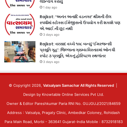
લોન્ચિંગ કરાયું
1 day ago
Rajkot: ‘અનંત અનાદિ વડનગર’ થીમની રીલ
સ્પર્ધામાં સ્ટોક્સ ઈમેજીસનો ઉપયોગ કરી શકાશે પણ
એ.આઈ.ની છૂટ નથી
3 days ago
Rajkot: વરસાદ વચ્ચે ૧૦૮ બન્યું ‘ઈમરજન્સી
પ્રસૂતિ ગૃહ’: જિલ્લાના ગ્રામ્ય વિસ્તારમાં ઓન ધી
સ્પોટ ૩ પ્રસૂતિ, એકનું હોસ્પિટલ સ્થળાંતર
3 days ago
© Copyright 2026,
Vatsalyam Samachar All Rights Reserved
|
Design by
Knowtable Online Services Pvt Ltd.
Owner & Editor Pareshkumar Paria RNI No. GUJGUJ/2021/84659
Address : Vatsalya, Pragaty Clinic, Ambedkar Coloney, Rohidash
Para Main Road, Morbi - 363641 Gujarat-India Mobile : 8732918183