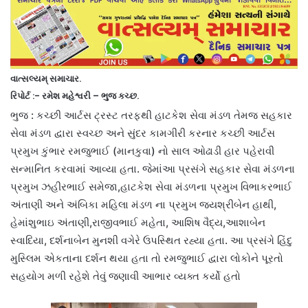
વાત્સલ્યમ્ સમાચાર.
રિપોર્ટ :- રમેશ મહેશ્વરી – ભુજ કચ્છ.
ભુજ : કચ્છી આર્ટસ ટ્રસ્ટ તરફથી હાટકેશ સેવા મંડળ તેમજ સહકાર
સેવા મંડળ દ્વારા સ્વચ્છ અને સુંદર કામગીરી કરનાર કચ્છી આર્ટસ
પ્રમુખ કુંભાર રમજુભાઈ (માનકુવા) નો સાલ ઓઢાડી હાર પહેરાવી
સન્માનિત કરવામાં આવ્યા હતા. જેમાંઆ પ્રસંગે સહકાર સેવા મંડળના
પ્રમુખ ઝહીરભાઈ સમેજા,હાટકેશ સેવા મંડળના પ્રમુખ વિભાકરભાઈ
અંતાણી અને અંબિકા મહિલા મંડળ ના પ્રમુખ જયશ્રીબેન હાથી,
હેમાંશુભાઇ અંતાણી,રાજીવભાઈ મહેતા, આશિષ વૈદ્ય,આશાબેન
સ્વાદિયા, દર્શનાબેન મુનશી વગેરે ઉપસ્થિત રહ્યા હતા. આ પ્રસંગે હિંદુ
મુસ્લિમ એકતાના દર્શન થયા હતા તો રમજુભાઈ દ્વારા લોકોને પૂરતો
સહયોગ મળી રહેશે તેવું જણાવી આભાર વ્યક્ત કર્યો હતો