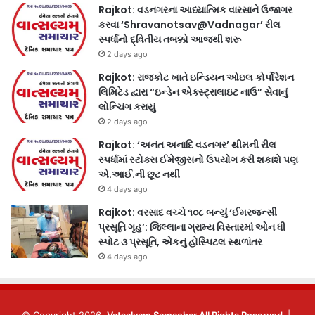
Rajkot: વડનગરના આધ્યાત્મિક વારસાને ઉજાગર
કરવા ‘Shravanotsav@Vadnagar’ રીલ
સ્પર્ધાનો દ્વિતીય તબક્કો આજથી શરૂ
2 days ago
Rajkot: રાજકોટ ખાતે ઇન્ડિયન ઓઇલ કોર્પોરેશન
લિમિટેડ દ્વારા “ઇન્ડેન એક્સ્ટ્રાલાઇટ નાઉ” સેવાનું
લોન્ચિંગ કરાયું
2 days ago
Rajkot: ‘અનંત અનાદિ વડનગર’ થીમની રીલ
સ્પર્ધામાં સ્ટોક્સ ઈમેજીસનો ઉપયોગ કરી શકાશે પણ
એ.આઈ.ની છૂટ નથી
4 days ago
Rajkot: વરસાદ વચ્ચે ૧૦૮ બન્યું ‘ઈમરજન્સી
પ્રસૂતિ ગૃહ’: જિલ્લાના ગ્રામ્ય વિસ્તારમાં ઓન ધી
સ્પોટ ૩ પ્રસૂતિ, એકનું હોસ્પિટલ સ્થળાંતર
4 days ago
© Copyright 2026,
Vatsalyam Samachar All Rights Reserved
|