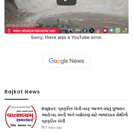
Sorry, there was a YouTube error.
Rajkot News
Rajkot: પ્રાકૃતિક ખેતી તરફ આગળ વધતું ગુજરાત:
આરોગ્ય, ધરતી અને પર્યાવરણ માટે લાભદાયક મેથીની
પ્રાકૃતિક ખેતી
2 days ago