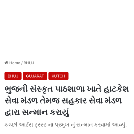
Home
/
BHUJ
BHUJ
GUJARAT
KUTCH
ભુજની સંસ્કૃત પાઠશાળા ખાતે હાટકેશ
સેવા મંડળ તેમજ સહકાર સેવા મંડળ
દ્વારા સન્માન કરાયું
કચ્છી આર્ટસ ટ્રસ્ટ ના પ્રમુખ નું સન્માન કરવામાં આવ્યું.