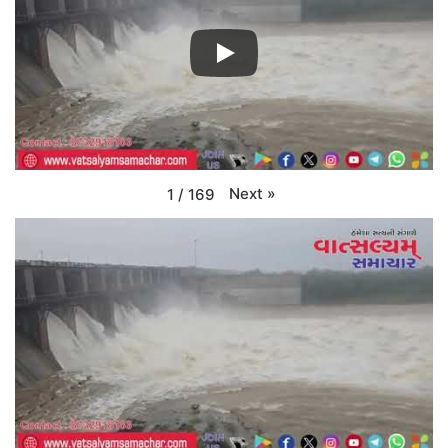
Next
»
1
/
169