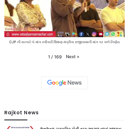
CJP ની સરકારે બે માંગ સ્વીકારી શિક્ષણ મંત્રીના રાજીનામાની માંગ પર કાલે નિર્ણય
Next
»
1
/
169
Rajkot News
Rajkot: પ્રાકૃતિક ખેતી તરફ આગળ વધતું ગુજરાત: