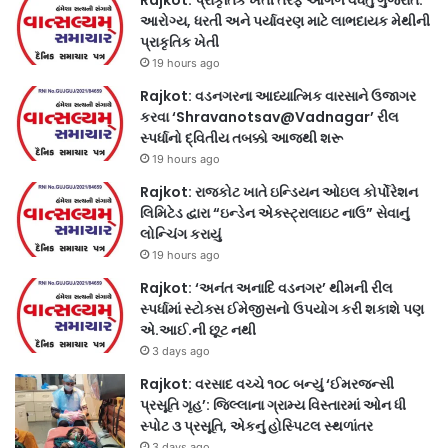
આરોગ્ય, ધરતી અને પર્યાવરણ માટે લાભદાયક મેથીની
પ્રાકૃતિક ખેતી
19 hours ago
Rajkot: વડનગરના આધ્યાત્મિક વારસાને ઉજાગર
કરવા ‘Shravanotsav@Vadnagar’ રીલ
સ્પર્ધાનો દ્વિતીય તબક્કો આજથી શરૂ
19 hours ago
Rajkot: રાજકોટ ખાતે ઇન્ડિયન ઓઇલ કોર્પોરેશન
લિમિટેડ દ્વારા “ઇન્ડેન એક્સ્ટ્રાલાઇટ નાઉ” સેવાનું
લોન્ચિંગ કરાયું
19 hours ago
Rajkot: ‘અનંત અનાદિ વડનગર’ થીમની રીલ
સ્પર્ધામાં સ્ટોક્સ ઈમેજીસનો ઉપયોગ કરી શકાશે પણ
એ.આઈ.ની છૂટ નથી
3 days ago
Rajkot: વરસાદ વચ્ચે ૧૦૮ બન્યું ‘ઈમરજન્સી
પ્રસૂતિ ગૃહ’: જિલ્લાના ગ્રામ્ય વિસ્તારમાં ઓન ધી
સ્પોટ ૩ પ્રસૂતિ, એકનું હોસ્પિટલ સ્થળાંતર
3 days ago