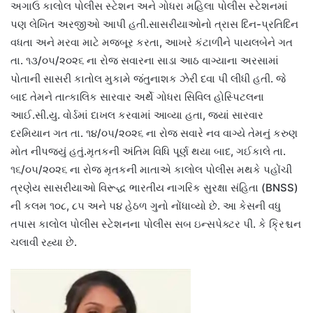
અગાઉ કાલોલ પોલીસ સ્ટેશન અને ગોધરા મહિલા પોલીસ સ્ટેશનમાં
પણ લેખિત અરજીઓ આપી હતી.સાસરીયાઓનો ત્રાસ દિન-પ્રતિદિન
વધતા અને મરવા માટે મજબૂર કરતા, આખરે કંટાળીને પાયલબેને ગત
તા. ૧૩/૦૫/૨૦૨૬ ના રોજ સવારના સાડા આઠ વાગ્યાના અરસામાં
પોતાની સાસરી કાતોલ મુકામે જંતુનાશક ઝેરી દવા પી લીધી હતી. જે
બાદ તેમને તાત્કાલિક સારવાર અર્થે ગોધરા સિવિલ હોસ્પિટલના
આઈ.સી.યુ. વોર્ડમાં દાખલ કરવામાં આવ્યા હતા, જ્યાં સારવાર
દરમિયાન ગત તા. ૧૪/૦૫/૨૦૨૬ ના રોજ સવારે નવ વાગ્યે તેમનું કરુણ
મોત નીપજ્યું હતું.મૃતકની અંતિમ વિધિ પૂર્ણ થયા બાદ, ગઈકાલે તા.
૧૬/૦૫/૨૦૨૬ ના રોજ મૃતકની માતાએ કાલોલ પોલીસ મથકે પહોંચી
ત્રણેય સાસરીયાઓ વિરૂદ્ધ ભારતીય નાગરિક સુરક્ષા સંહિતા (BNSS)
ની કલમ ૧૦૮, ૮૫ અને ૫૪ હેઠળ ગુનો નોંધાવ્યો છે. આ કેસની વધુ
તપાસ કાલોલ પોલીસ સ્ટેશનના પોલીસ સબ ઇન્સપેક્ટર પી. કે ક્રિશ્ચન
ચલાવી રહ્યા છે.