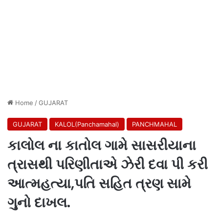
Home
/
GUJARAT
GUJARAT
KALOL(Panchamahal)
PANCHMAHAL
કાલોલ ના કાતોલ ગામે સાસરીયાના
ત્રાસથી પરિણીતાએ ઝેરી દવા પી કરી
આત્મહત્યા,પતિ સહિત ત્રણ સામે
ગુનો દાખલ.