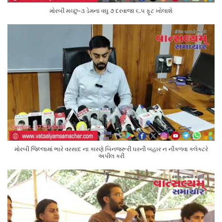
મોરબી મચ્છુ-૩ ડેમના વઘુ ૭ દરવાજા ૬.૫ ફૂટ ખોલાશે
મોરબી જિલ્લામાં ભારે વરસાદ ના કારણે બિનજરૂરી ઘરની બહાર ન નીકળવા કલેક્ટરે
અપીલ કરી