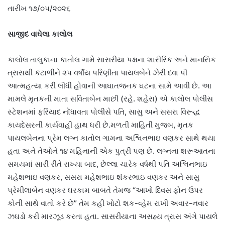
તારીખ ૧૭/૦૫/૨૦૨૬
સાજીદ વાઘેલા કાલોલ
કાલોલ તાલુકાના કાતોલ ગામે સાસરીયા પક્ષના શારીરિક અને માનસિક
ત્રાસથી કંટાળીને ૨૫ વર્ષીય પરિણીતા પાયલબેને ઝેરી દવા પી
આત્મહત્યા કરી લીધી હોવાની આઘાતજનક ઘટના સામે આવી છે. આ
મામલે મૃતકની માતા સવિતાબેન માછી (રહે. શહેરા) એ કાલોલ પોલીસ
સ્ટેશનમાં ફરિયાદ નોંધાવતા પોલીસે પતિ, સાસુ અને સસરા વિરૂદ્ધ
કાયદેસરની કાર્યવાહી હાથ ધરી છે.મળતી માહિતી મુજબ, મૃતક
પાયલબેનના પ્રેમ લગ્ન કાતોલ ગામના અશ્વિનભાઇ વણકર સાથે થયા
હતા અને તેઓને ૧૪ મહિનાની એક પુત્રી પણ છે. લગ્નના શરૂઆતના
સમયમાં સારી રીતે રાખ્યા બાદ, છેલ્લા ચારેક વર્ષથી પતિ અશ્વિનભાઇ
મહેશભાઇ વણકર, સસરા મહેશભાઇ શંકરભાઇ વણકર અને સાસુ
પ્રેમીલાબેન વણકર ઘરકામ બાબતે તેમજ “આખો દિવસ ફોન ઉપર
કોની સાથે વાતો કરે છે” તેમ કહી ખોટો શક-વ્હેમ રાખી અવાર-નવાર
ઝઘડો કરી મારઝૂડ કરતા હતા. સાસરીયાના અસહ્ય ત્રાસ અંગે પાયલે