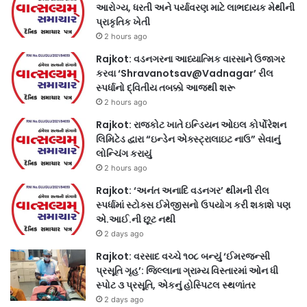
આરોગ્ય, ધરતી અને પર્યાવરણ માટે લાભદાયક મેથીની
પ્રાકૃતિક ખેતી
2 hours ago
Rajkot: વડનગરના આધ્યાત્મિક વારસાને ઉજાગર
કરવા ‘Shravanotsav@Vadnagar’ રીલ
સ્પર્ધાનો દ્વિતીય તબક્કો આજથી શરૂ
2 hours ago
Rajkot: રાજકોટ ખાતે ઇન્ડિયન ઓઇલ કોર્પોરેશન
લિમિટેડ દ્વારા “ઇન્ડેન એક્સ્ટ્રાલાઇટ નાઉ” સેવાનું
લોન્ચિંગ કરાયું
2 hours ago
Rajkot: ‘અનંત અનાદિ વડનગર’ થીમની રીલ
સ્પર્ધામાં સ્ટોક્સ ઈમેજીસનો ઉપયોગ કરી શકાશે પણ
એ.આઈ.ની છૂટ નથી
2 days ago
Rajkot: વરસાદ વચ્ચે ૧૦૮ બન્યું ‘ઈમરજન્સી
પ્રસૂતિ ગૃહ’: જિલ્લાના ગ્રામ્ય વિસ્તારમાં ઓન ધી
સ્પોટ ૩ પ્રસૂતિ, એકનું હોસ્પિટલ સ્થળાંતર
2 days ago