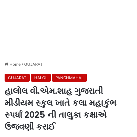
Home
/
GUJARAT
GUJARAT
HALOL
PANCHMAHAL
હાલોલ વી.એમ.શાહ ગુજરાતી
મીડીયમ સ્કુલ ખાતે કલા મહાકુંભ
સ્પર્ધા 2025 ની તાલુકા કક્ષાએ
ઉજવણી કરાઈ