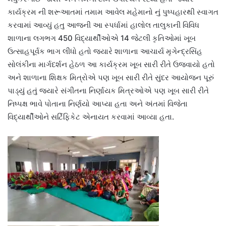
કાર્યક્રમ ની શરૂઆતમાં તમામ આવેલ મહેમાનો નું પુષ્પહારથી સ્વાગત
કરવામાં આવ્યું હતુ આજની આ સ્પર્ધામાં હાલોલ તાલુકાની વિવિધ
શાળાના લગભગ 450 વિદ્યાર્થીઓએ 14 જેટલી કૃતિઓમાં ખૂબ
ઉત્સાહપૂર્વક ભાગ લીધો હતો જ્યારે શાળાના આચાર્ય મૃગેન્દ્રસિંહ
સોલંકીના માર્ગદર્શન હેઠળ આ કાર્યક્રમ ખૂબ સારી રીતે ઉજવાયો હતો
અને શાળાના શિક્ષક મિત્રોએ પણ ખૂબ સારી રીતે સુંદર આયોજન પૂરું
પાડ્યું હતું જ્યારે સંગીતના નિર્ણાયક મિત્રઓએ પણ ખૂબ સારી રીતે
નિષ્પક્ષ ભાવે પોતાના નિર્ણયો આપ્યા હતા અને અંતમાં વિજેતા
વિદ્યાર્થીઓને સર્ટિફિકેટ એનાયત કરવામાં આવ્યા હતા.