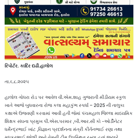
રિપોર્ટર. કાદિર દાઢી.હાલોલ
તા.૬.૮.૨૦૨૫
હાલોલ ગોધરા રોડ પર આવેલ વી.એમ.શાહ ગુજરાતી મીડીયમ સ્કુલ
ખાતે આજે બુધવારના રોજ કલા મહાકુંભ સ્પર્ધા – 2025 ની તાલુકા
કક્ષાએ ઉજવણી કરવામાં આવી હતી જેમાં પંચમહાલ જિલ્લા માધ્યમિક
શિક્ષક સંઘના પ્રમુખ પી.એસ.પરમાર ,બી.આર.સી કો -ઓર્ડીનેટર
ધર્મેન્દ્રભાઈ ખાંટ ,વિજ્ઞાન પ્રદર્શનના મંત્રી કીર્તનભાઈ રણા તથા
મધુકરભાઈ જોશી અને તેમની ટીમ ઉપસ્થિત રહ્યા હતાં જ્યારે