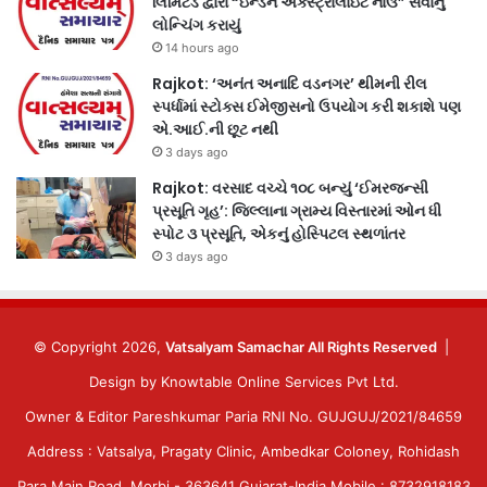
લિમિટેડ દ્વારા “ઇન્ડેન એક્સ્ટ્રાલાઇટ નાઉ” સેવાનું
લોન્ચિંગ કરાયું
14 hours ago
Rajkot: ‘અનંત અનાદિ વડનગર’ થીમની રીલ
સ્પર્ધામાં સ્ટોક્સ ઈમેજીસનો ઉપયોગ કરી શકાશે પણ
એ.આઈ.ની છૂટ નથી
3 days ago
Rajkot: વરસાદ વચ્ચે ૧૦૮ બન્યું ‘ઈમરજન્સી
પ્રસૂતિ ગૃહ’: જિલ્લાના ગ્રામ્ય વિસ્તારમાં ઓન ધી
સ્પોટ ૩ પ્રસૂતિ, એકનું હોસ્પિટલ સ્થળાંતર
3 days ago
© Copyright 2026,
Vatsalyam Samachar All Rights Reserved
|
Design by
Knowtable Online Services Pvt Ltd.
Owner & Editor Pareshkumar Paria RNI No. GUJGUJ/2021/84659
Address : Vatsalya, Pragaty Clinic, Ambedkar Coloney, Rohidash
Para Main Road, Morbi - 363641 Gujarat-India Mobile : 8732918183