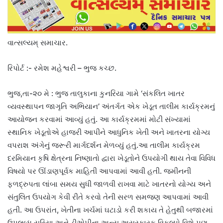
વાત્સલ્યમ્ સમાચાર.
રિપોર્ટ :- રમેશ મહેશ્વરી – ભુજ કચ્છ.
ભુજ,તા-૨૦ મે : ભુજ તાલુકાના કુનરિયા ગામે ‘સંકલિત ખાતર
વ્યવસ્થાપન જાગૃતિ અભિયાન’ અંતર્ગત એક ખેડૂત તાલીમ કાર્યક્રમનું
આયોજન કરવામાં આવ્યું હતું. આ કાર્યક્રમમાં મોટી સંખ્યામાં
સ્થાનિક ખેડૂતોએ હાજરી આપીને આધુનિક ખેતી અને ખાતરના યોગ્ય
વપરાશ અંગેનું જરૂરી માર્ગદર્શન મેળવ્યું હતું.આ તાલીમ કાર્યક્રમ
દરમિયાન કૃષિ ક્ષેત્રના નિષ્ણાતો દ્વારા ખેડૂતોને ઉપયોગી થાય તેવા વિવિધ
વિષયો પર ઊંડાણપૂર્વક માહિતી આપવામાં આવી હતી. જમીનની
ફળદ્રુપતા લાંબા સમય સુધી જાળવી રાખવા માટે ખાતરનો યોગ્ય અને
સંતુલિત ઉપયોગ કેવી રીતે કરવો તેની સરળ સમજણ આપવામાં આવી
હતી. આ ઉપરાંત, ખેતીના ખર્ચમાં ઘટાડો કરી શકાય તે હેતુથી બજારમાં
ઉપલબ્ધ યૂરિયા અને ડીએપીના અન્ય અસરકારક વિકલ્પો વિશે પણ