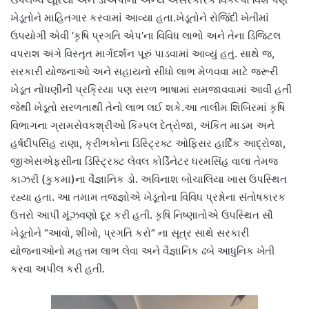
ખેડૂતોને માહિતગાર કરવામાં આવ્યા હતા.ખેડૂતોને રોજિંદી ખેતીમાં
ઉપયોગી એવી ‘કૃષિ પ્રગતિ એપ’ના વિવિધ લાભો અને તેના ડિજિટલ
વપરાશ અંગે વિસ્તૃત માર્ગદર્શન પૂરું પાડવામાં આવ્યું હતું. સાથે જ,
સરકારી યોજનાઓ અને સહાયનો સીધો લાભ મેળવવા માટે જરૂરી
ખેડૂત નોંધણીની પ્રક્રિયા પણ સરળ ભાષામાં સમજાવવામાં આવી હતી
જેથી ખેડૂતો સરળતાથી તેનો લાભ લઈ શકે.આ તાલીમ શિબિરમાં કૃષિ
વિભાગના ગ્રામસેવકશ્રીઓ કિમ્પલ દેત્રોજા, અંકિત માડમ અને
હર્ષદીપસિંહ રાણા, ક્રીભકોના ડિસ્ટ્રિક્ટ ઓફિસર હાર્દિક આદ્રોજા,
જીએસએફસીના ડિસ્ટ્રિક્ટ લેવલ કોર્ડિનેટર ધરમસિંહ વાલા તેમજ
કાઝરી (કુકમા)ના વૈજ્ઞાનિક ડો. અવિનાશ બોચાલિયા ખાસ ઉપસ્થિત
રહ્યા હતા. આ તમામ તજજ્ઞોએ ખેડૂતોના વિવિધ પ્રશ્નોના સંતોષકારક
ઉત્તરો આપી મૂંઝવણો દૂર કરી હતી. કૃષિ નિષ્ણાતોએ ઉપસ્થિત સૌ
ખેડૂતોને “આવો, શીખો, પ્રગતિ કરો” ના સૂત્ર સાથે સરકારી
યોજનાઓનો મહત્તમ લાભ લેવા અને વૈજ્ઞાનિક ઢબે આધુનિક ખેતી
કરવા અપીલ કરી હતી.