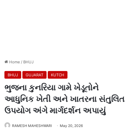
Home
/
BHUJ
BHUJ
GUJARAT
KUTCH
ભુજના કુનરિયા ગામે ખેડૂતોને
આધુનિક ખેતી અને ખાતરના સંતુલિત
ઉપયોગ અંગે માર્ગદર્શન અપાયું
RAMESH MAHESHWARI
May 20, 2026