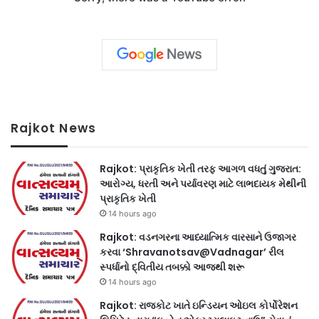
Rajkot News
Rajkot: પ્રાકૃતિક ખેતી તરફ આગળ વધતું ગુજરાત:
આરોગ્ય, ધરતી અને પર્યાવરણ માટે લાભદાયક મેથીની
પ્રાકૃતિક ખેતી
14 hours ago
Rajkot: વડનગરના આધ્યાત્મિક વારસાને ઉજાગર
કરવા ‘Shravanotsav@Vadnagar’ રીલ
સ્પર્ધાનો દ્વિતીય તબક્કો આજથી શરૂ
14 hours ago
Rajkot: રાજકોટ ખાતે ઇન્ડિયન ઓઇલ કોર્પોરેશન