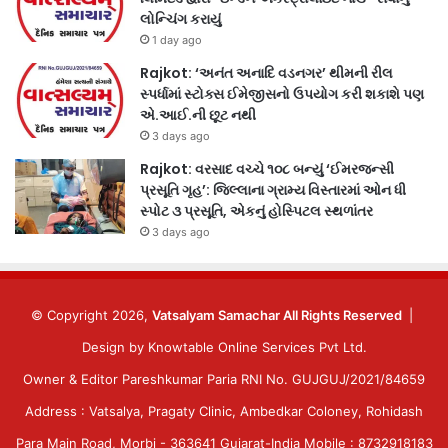
લોન્ચિંગ કરાયું
1 day ago
Rajkot: ‘અનંત અનાદિ વડનગર’ થીમની રીલ
સ્પર્ધામાં સ્ટોક્સ ઈમેજીસનો ઉપયોગ કરી શકાશે પણ
એ.આઈ.ની છૂટ નથી
3 days ago
Rajkot: વરસાદ વચ્ચે ૧૦૮ બન્યું ‘ઈમરજન્સી
પ્રસૂતિ ગૃહ’: જિલ્લાના ગ્રામ્ય વિસ્તારમાં ઓન ધી
સ્પોટ ૩ પ્રસૂતિ, એકનું હોસ્પિટલ સ્થળાંતર
3 days ago
© Copyright 2026,
Vatsalyam Samachar All Rights Reserved
|
Design by
Knowtable Online Services Pvt Ltd.
Owner & Editor Pareshkumar Paria RNI No. GUJGUJ/2021/84659
Address : Vatsalya, Pragaty Clinic, Ambedkar Coloney, Rohidash
Para Main Road, Morbi - 363641 Gujarat-India Mobile : 8732918183