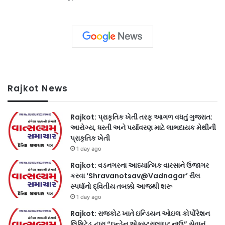
Rajkot News
Rajkot: પ્રાકૃતિક ખેતી તરફ આગળ વધતું ગુજરાત:
આરોગ્ય, ધરતી અને પર્યાવરણ માટે લાભદાયક મેથીની
પ્રાકૃતિક ખેતી
1 day ago
Rajkot: વડનગરના આધ્યાત્મિક વારસાને ઉજાગર
કરવા ‘Shravanotsav@Vadnagar’ રીલ
સ્પર્ધાનો દ્વિતીય તબક્કો આજથી શરૂ
1 day ago
Rajkot: રાજકોટ ખાતે ઇન્ડિયન ઓઇલ કોર્પોરેશન
લિમિટેડ દ્વારા “ઇન્ડેન એક્સ્ટ્રાલાઇટ નાઉ” સેવાનું