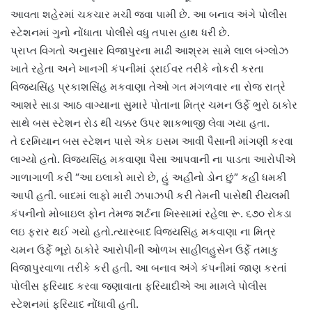
આવતા શહેરમાં ચકચાર મચી જવા પામી છે. આ બનાવ અંગે પોલીસ
સ્ટેશનમાં ગુનો નોંધાતા પોલીસે વધુ તપાસ હાથ ધરી છે.
પ્રાપ્ત વિગતો અનુસાર વિજાપુરના માઢી આશ્રમ સામે લાલ બંગ્લોઝ
ખાતે રહેતા અને ખાનગી કંપનીમાં ડ્રાઈવર તરીકે નોકરી કરતા
વિજયસિંહ પ્રકાશસિંહ મકવાણા તેઓ ગત મંગળવાર ના રોજ રાત્રે
આશરે સાડા આઠ વાગ્યાના સુમારે પોતાના મિત્ર ચમન ઉર્ફે ભુરો ઠાકોર
સાથે બસ સ્ટેશન રોડ થી ચક્કર ઉપર શાકભાજી લેવા ગયા હતા.
તે દરમિયાન બસ સ્ટેશન પાસે એક ઇસમ આવી પૈસાની માંગણી કરવા
લાગ્યો હતો. વિજયસિંહ મકવાણા પૈસા આપવાની ના પાડતા આરોપીએ
ગાળાગાળી કરી “આ ઇલાકો મારો છે, હું અહીંનો ડોન છું” કહી ધમકી
આપી હતી. બાદમાં લાફો મારી ઝપાઝપી કરી તેમની પાસેથી રીયલમી
કંપનીનો મોબાઇલ ફોન તેમજ શર્ટના ખિસ્સામાં રહેલા રૂ. ૬૭૦ રોકડા
લઇ ફરાર થઈ ગયો હતો.ત્યારબાદ વિજયસિંહ મકવાણા ના મિત્ર
ચમન ઉર્ફે ભૂરો ઠાકોરે આરોપીની ઓળખ સાહીલહુસેન ઉર્ફે તમાકુ
વિજાપુરવાળા તરીકે કરી હતી. આ બનાવ અંગે કંપનીમાં જાણ કરતાં
પોલીસ ફરિયાદ કરવા જણાવાતા ફરિયાદીએ આ મામલે પોલીસ
સ્ટેશનમાં ફરિયાદ નોંધાવી હતી.