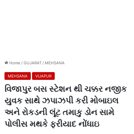
Home
/
GUJARAT
/
MEHSANA
MEHSANA
VIJAPUR
વિજાપુર બસ સ્ટેશન થી ચક્કર નજીક
યુવક સાથે ઝપાઝપી કરી મોબાઇલ
અને રોકડની લૂંટ તમાકુ ડોન સામે
પોલીસ મથકે ફરીયાદ નોંધાઇ