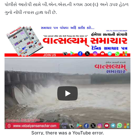
પોલીસે આરોપી સામે બી.એન.એસ.ની કલમ ૩૦૯(૬) અને ૩૫૨ હેઠળ
ગુનો નોંધી તપાસ હાથ ધરી છે.
Sorry, there was a YouTube error.