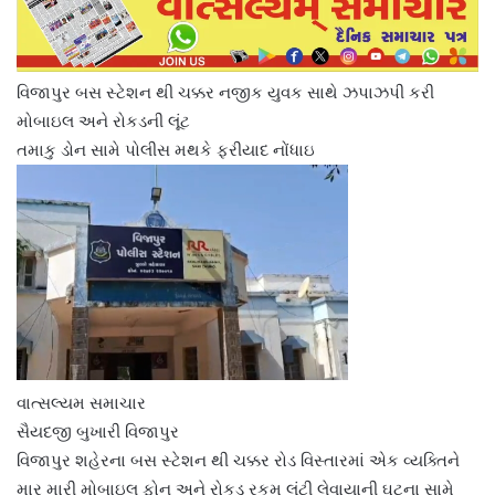
વિજાપુર બસ સ્ટેશન થી ચક્કર નજીક યુવક સાથે ઝપાઝપી કરી
મોબાઇલ અને રોકડની લૂંટ
તમાકુ ડોન સામે પોલીસ મથકે ફરીયાદ નોંધાઇ
વાત્સલ્યમ સમાચાર
સૈયદજી બુખારી વિજાપુર
વિજાપુર શહેરના બસ સ્ટેશન થી ચક્કર રોડ વિસ્તારમાં એક વ્યક્તિને
માર મારી મોબાઇલ ફોન અને રોકડ રકમ લૂંટી લેવાયાની ઘટના સામે