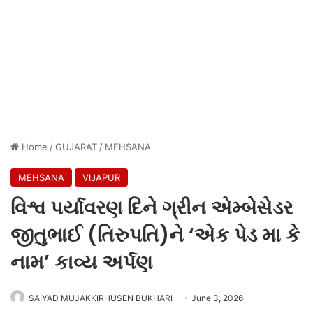
Home
/
GUJARAT
/
MEHSANA
MEHSANA
VIJAPUR
વિશ્વ પર્યાવરણ દિને ગ્રીન એમ્બેસેડર
જીતુભાઈ (તિરુપતિ)ને ‘એક પેડ મા કે
નામ’ કાવ્ય અર્પણ
SAIYAD MUJAKKIRHUSEN BUKHARI
June 3, 2026