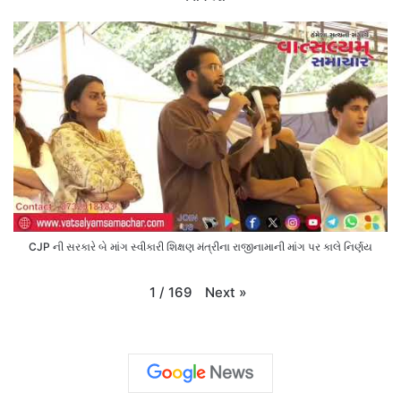
CJP ની સરકારે બે માંગ સ્વીકારી શિક્ષણ મંત્રીના રાજીનામાની માંગ પર કાલે નિર્ણય
Next
»
1
/
169