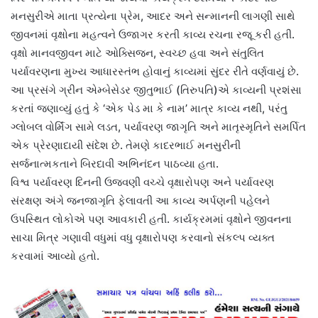
મનસુરીએ માતા પ્રત્યેના પ્રેમ, આદર અને સન્માનની લાગણી સાથે
જીવનમાં વૃક્ષોના મહત્વને ઉજાગર કરતી કાવ્ય રચના રજૂ કરી હતી.
વૃક્ષો માનવજીવન માટે ઓક્સિજન, સ્વચ્છ હવા અને સંતુલિત
પર્યાવરણના મુખ્ય આધારસ્તંભ હોવાનું કાવ્યમાં સુંદર રીતે વર્ણવાયું છે.
આ પ્રસંગે ગ્રીન એમ્બેસેડર જીતુભાઈ (તિરુપતિ)એ કાવ્યની પ્રશંસા
કરતાં જણાવ્યું હતું કે ‘એક પેડ મા કે નામ’ માત્ર કાવ્ય નથી, પરંતુ
ગ્લોબલ વોર્મિંગ સામે લડત, પર્યાવરણ જાગૃતિ અને માતૃસ્મૃતિને સમર્પિત
એક પ્રેરણાદાયી સંદેશ છે. તેમણે કાદરભાઈ મનસુરીની
સર્જનાત્મકતાને બિરદાવી અભિનંદન પાઠવ્યા હતા.
વિશ્વ પર્યાવરણ દિનની ઉજવણી વચ્ચે વૃક્ષારોપણ અને પર્યાવરણ
સંરક્ષણ અંગે જનજાગૃતિ ફેલાવતી આ કાવ્ય અર્પણની પહેલને
ઉપસ્થિત લોકોએ પણ આવકારી હતી. કાર્યક્રમમાં વૃક્ષોને જીવનના
સાચા મિત્ર ગણાવી વધુમાં વધુ વૃક્ષારોપણ કરવાનો સંકલ્પ વ્યક્ત
કરવામાં આવ્યો હતો.