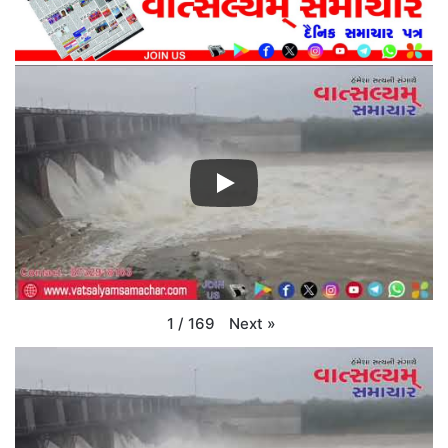
Next
»
1
/
169