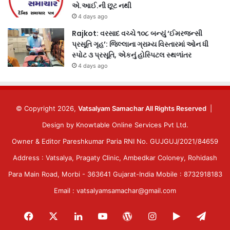
એ.આઈ.ની છૂટ નથી
4 days ago
Rajkot: વરસાદ વચ્ચે ૧૦૮ બન્યું ‘ઈમરજન્સી
પ્રસૂતિ ગૃહ’: જિલ્લાના ગ્રામ્ય વિસ્તારમાં ઓન ધી
સ્પોટ ૩ પ્રસૂતિ, એકનું હોસ્પિટલ સ્થળાંતર
4 days ago
© Copyright 2026,
Vatsalyam Samachar All Rights Reserved
|
Design by
Knowtable Online Services Pvt Ltd.
Owner & Editor Pareshkumar Paria RNI No. GUJGUJ/2021/84659
Address : Vatsalya, Pragaty Clinic, Ambedkar Coloney, Rohidash
Para Main Road, Morbi - 363641 Gujarat-India Mobile : 8732918183
Email : vatsalyamsamachar@gmail.com
Facebook
X
LinkedIn
YouTube
WordPress
Instagram
Google
Tele