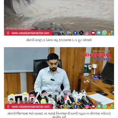
મોરબી મચ્છુ-૩ ડેમના વઘુ ૭ દરવાજા ૬.૫ ફૂટ ખોલાશે
મોરબી જિલ્લામાં ભારે વરસાદ ના કારણે બિનજરૂરી ઘરની બહાર ન નીકળવા કલેક્ટરે
અપીલ કરી