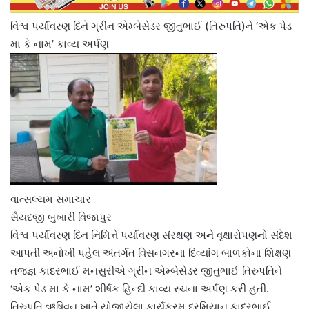
વિશ્વ પર્યાવરણ દિને ગ્રીન એમ્બેસેડર જીતુભાઈ (તિરુપતિ)ને ‘એક પેડ
મા કે નામ’ કાવ્ય અર્પણ
વાત્સલ્યમ સમાચાર
સૈયદજી બુખારી વિજાપુર
વિશ્વ પર્યાવરણ દિન નિમિત્તે પર્યાવરણ સંરક્ષણ અને વૃક્ષારોપણનો સંદેશ
આપતી અનોખી પહેલ અંતર્ગત વિસનગરના દિવ્યાંગ બાળકોના શિક્ષણ
તજજ્ઞ કાદરભાઈ મનસુરીએ ગ્રીન એમ્બેસેડર જીતુભાઈ તિરુપતિને
‘એક પેડ મા કે નામ’ શીર્ષક હિન્દી કાવ્ય રચના અર્પણ કરી હતી.
તિરુપતિ ઋષિવન ખાતે યોજાયેલા કાર્યક્રમ દરમિયાન કાદરભાઈ