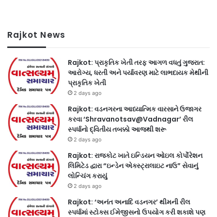
Rajkot News
Rajkot: પ્રાકૃતિક ખેતી તરફ આગળ વધતું ગુજરાત:
આરોગ્ય, ધરતી અને પર્યાવરણ માટે લાભદાયક મેથીની
પ્રાકૃતિક ખેતી
2 days ago
Rajkot: વડનગરના આધ્યાત્મિક વારસાને ઉજાગર
કરવા ‘Shravanotsav@Vadnagar’ રીલ
સ્પર્ધાનો દ્વિતીય તબક્કો આજથી શરૂ
2 days ago
Rajkot: રાજકોટ ખાતે ઇન્ડિયન ઓઇલ કોર્પોરેશન
લિમિટેડ દ્વારા “ઇન્ડેન એક્સ્ટ્રાલાઇટ નાઉ” સેવાનું
લોન્ચિંગ કરાયું
2 days ago
Rajkot: ‘અનંત અનાદિ વડનગર’ થીમની રીલ
સ્પર્ધામાં સ્ટોક્સ ઈમેજીસનો ઉપયોગ કરી શકાશે પણ