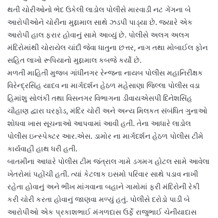
થતી ચોરીઓનો ભેદ ઉકેલી લાડોલ પોલીસે મારવાડી નટ ગેંગના બે
આરોપીઓને ચોરીના મુદ્દામાલ સાથે ઝડપી પાડ્યા છે. જ્યારે એક
આરોપી હાલ ફરાર હોવાનું સામે આવ્યું છે. પોલીસે અલગ અલગ
મંદિરોમાંથી ચોરાયેલ ચાંદી જેવા ધાતુના છત્તર, નાગ તથા મોબાઈલ ફોન
સહિત લાખો રૂપિયાનો મુદ્દામાલ કબજે કર્યો છે.
મળતી માહિતી મુજબ ગાંધીનગર રેન્જના નાયબ પોલીસ મહાનિરીક્ષક
વિરેન્દ્રસિંહ યાદવ ના માર્ગદર્શન હેઠળ મહેસાણા જિલ્લા પોલીસ વડા
હિમાંશુ સોલંકી તથા વિસનગર વિભાગના ડીવાયએસપી દિનેશસિંહ
ચૌહાણ દ્વારા ઘરફોડ, મંદિર ચોરી અને અન્ય મિલકત સંબંધિત ગુનાઓ
શોધવા ખાસ સૂચનાઓ આપવામાં આવી હતી. તેના આધારે લાડોલ
પોલીસ ઇન્સ્પેક્ટર આર.એસ. ડામોર ના માર્ગદર્શન હેઠળ પોલીસ ટીમે
કાર્યવાહી હાથ ધરી હતી.
બાતમીના આધારે પોલીસ ટીમ જંત્રાલ ગામે ડગમગ હોટલ સામે આવેલા
ખેતરોમાં પહોંચી હતી. ત્યાં કેટલાક ઇસમો પરિવાર સાથે પડાવ નાખી
રહેતા હોવાનું અને ભીખ માંગવાના બહાને ગામોમાં ફરી મંદિરોની રેકી
કરી ચોરી કરતા હોવાનું જાણવા મળ્યું હતું. પોલીસે દરોડો પાડી બે
આરોપીઓ એક પ્રકાશભાઈ મંગળદાસ ઉર્ફે રાજુભાઈ ચેનીયાદાસ