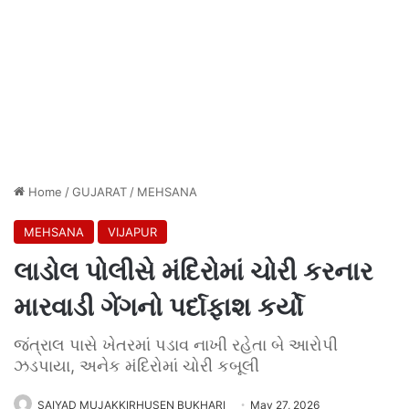
Home
/
GUJARAT
/
MEHSANA
MEHSANA
VIJAPUR
લાડોલ પોલીસે મંદિરોમાં ચોરી કરનાર
મારવાડી ગેંગનો પર્દાફાશ કર્યો
જંત્રાલ પાસે ખેતરમાં પડાવ નાખી રહેતા બે આરોપી
ઝડપાયા, અનેક મંદિરોમાં ચોરી કબૂલી
SAIYAD MUJAKKIRHUSEN BUKHARI
May 27, 2026