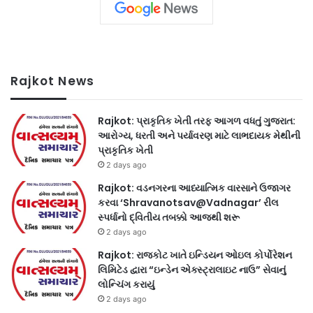
Rajkot News
Rajkot: પ્રાકૃતિક ખેતી તરફ આગળ વધતું ગુજરાત:
આરોગ્ય, ધરતી અને પર્યાવરણ માટે લાભદાયક મેથીની
પ્રાકૃતિક ખેતી
2 days ago
Rajkot: વડનગરના આધ્યાત્મિક વારસાને ઉજાગર
કરવા ‘Shravanotsav@Vadnagar’ રીલ
સ્પર્ધાનો દ્વિતીય તબક્કો આજથી શરૂ
2 days ago
Rajkot: રાજકોટ ખાતે ઇન્ડિયન ઓઇલ કોર્પોરેશન
લિમિટેડ દ્વારા “ઇન્ડેન એક્સ્ટ્રાલાઇટ નાઉ” સેવાનું
લોન્ચિંગ કરાયું
2 days ago