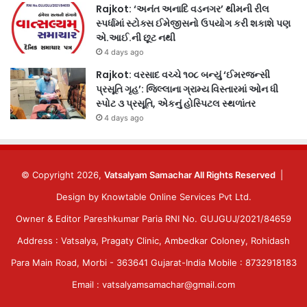
Rajkot: ‘અનંત અનાદિ વડનગર’ થીમની રીલ
સ્પર્ધામાં સ્ટોક્સ ઈમેજીસનો ઉપયોગ કરી શકાશે પણ
એ.આઈ.ની છૂટ નથી
4 days ago
Rajkot: વરસાદ વચ્ચે ૧૦૮ બન્યું ‘ઈમરજન્સી
પ્રસૂતિ ગૃહ’: જિલ્લાના ગ્રામ્ય વિસ્તારમાં ઓન ધી
સ્પોટ ૩ પ્રસૂતિ, એકનું હોસ્પિટલ સ્થળાંતર
4 days ago
© Copyright 2026,
Vatsalyam Samachar All Rights Reserved
|
Design by
Knowtable Online Services Pvt Ltd.
Owner & Editor Pareshkumar Paria RNI No. GUJGUJ/2021/84659
Address : Vatsalya, Pragaty Clinic, Ambedkar Coloney, Rohidash
Para Main Road, Morbi - 363641 Gujarat-India Mobile : 8732918183
Email : vatsalyamsamachar@gmail.com