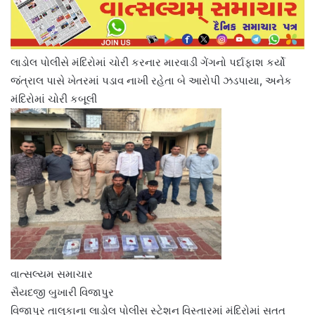
લાડોલ પોલીસે મંદિરોમાં ચોરી કરનાર મારવાડી ગેંગનો પર્દાફાશ કર્યો
જંત્રાલ પાસે ખેતરમાં પડાવ નાખી રહેતા બે આરોપી ઝડપાયા, અનેક
મંદિરોમાં ચોરી કબૂલી
વાત્સલ્યમ સમાચાર
સૈયદજી બુખારી વિજાપુર
વિજાપુર તાલુકાના લાડોલ પોલીસ સ્ટેશન વિસ્તારમાં મંદિરોમાં સતત