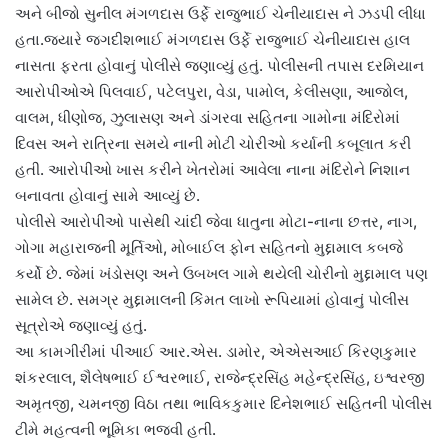
અને બીજો સુનીલ મંગળદાસ ઉર્ફે રાજુભાઈ ચેનીયાદાસ ને ઝડપી લીધા
હતા.જ્યારે જગદીશભાઈ મંગળદાસ ઉર્ફે રાજુભાઈ ચેનીયાદાસ હાલ
નાસતા ફરતા હોવાનું પોલીસે જણાવ્યું હતું. પોલીસની તપાસ દરમિયાન
આરોપીઓએ પિલવાઈ, પટેલપુરા, વેડા, પામોલ, કેલીસણા, આજોલ,
વાલમ, ધીણોજ, ઝુલાસણ અને ડાંગરવા સહિતના ગામોના મંદિરોમાં
દિવસ અને રાત્રિના સમયે નાની મોટી ચોરીઓ કર્યાની કબૂલાત કરી
હતી. આરોપીઓ ખાસ કરીને ખેતરોમાં આવેલા નાના મંદિરોને નિશાન
બનાવતા હોવાનું સામે આવ્યું છે.
પોલીસે આરોપીઓ પાસેથી ચાંદી જેવા ધાતુના મોટા-નાના છત્તર, નાગ,
ગોગા મહારાજની મૂર્તિઓ, મોબાઈલ ફોન સહિતનો મુદ્દામાલ કબજે
કર્યો છે. જેમાં ખંડોસણ અને ઉબખલ ગામે થયેલી ચોરીનો મુદ્દામાલ પણ
સામેલ છે. સમગ્ર મુદ્દામાલની કિંમત લાખો રૂપિયામાં હોવાનું પોલીસ
સૂત્રોએ જણાવ્યું હતું.
આ કામગીરીમાં પીઆઈ આર.એસ. ડામોર, એએસઆઈ કિરણકુમાર
શંકરલાલ, શૈલેષભાઈ ઈશ્વરભાઈ, રાજેન્દ્રસિંહ મહેન્દ્રસિંહ, ઇશ્વરજી
અમૃતજી, ચમનજી વિઠા તથા ભાવિકકુમાર દિનેશભાઈ સહિતની પોલીસ
ટીમે મહત્વની ભૂમિકા ભજવી હતી.