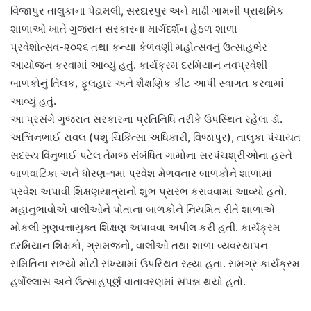
વિજાપુર તાલુકાના પેઢામલી, સરદારપુર અને માઢી ગામની પ્રાથમિક
શાળાઓ ખાતે ગુજરાત સરકારના માર્ગદર્શન હેઠળ શાળા
પ્રવેશોત્સવ-૨૦૨૬ તથા કન્યા કેળવણી મહોત્સવનું ઉત્સાહભેર
આયોજન કરવામાં આવ્યું હતું. કાર્યક્રમ દરમિયાન નવપ્રવેશી
બાળકોનું તિલક, ફૂલહાર અને શૈક્ષણિક કીટ આપી સ્વાગત કરવામાં
આવ્યું હતું.
આ પ્રસંગે ગુજરાત સરકારના પ્રતિનિધિ તરીકે ઉપસ્થિત રહેલા ડૉ.
અશ્વિનભાઈ રાવલ (પશુ ચિકિત્સા અધિકારી, વિજાપુર), તાલુકા પંચાયત
સદસ્ય વિનુભાઈ પટેલ તેમજ સંબંધિત ગામોના સરપંચશ્રીઓના હસ્તે
બાળવાટિકા અને ધોરણ-૧માં પ્રવેશ મેળવનાર બાળકોને શાળામાં
પ્રવેશ અપાવી શિક્ષણયાત્રાનો શુભ પ્રારંભ કરાવવામાં આવ્યો હતો.
મહાનુભાવોએ વાલીઓને પોતાના બાળકોને નિયમિત રીતે શાળાએ
મોકલી ગુણવત્તાયુક્ત શિક્ષણ અપાવવા અપીલ કરી હતી. કાર્યક્રમ
દરમિયાન શિક્ષકો, ગ્રામજનો, વાલીઓ તથા શાળા વ્યવસ્થાપન
સમિતિના સભ્યો મોટી સંખ્યામાં ઉપસ્થિત રહ્યા હતા. સમગ્ર કાર્યક્રમ
હર્ષોલ્લાસ અને ઉત્સાહપૂર્ણ વાતાવરણમાં સંપન્ન થયો હતો.