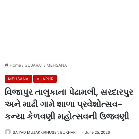
Home
/
GUJARAT
/
MEHSANA
MEHSANA
VIJAPUR
વિજાપુર તાલુકાના પેઢામલી, સરદારપુર
અને માઢી ગામે શાળા પ્રવેશોત્સવ-
કન્યા કેળવણી મહોત્સવની ઉજવણી
SAIYAD MUJAKKIRHUSEN BUKHARI
June 25, 2026