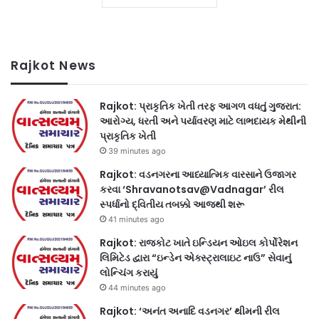
Rajkot News
Rajkot: પ્રાકૃતિક ખેતી તરફ આગળ વધતું ગુજરાત:
આરોગ્ય, ધરતી અને પર્યાવરણ માટે લાભદાયક મેથીની
પ્રાકૃતિક ખેતી
39 minutes ago
Rajkot: વડનગરના આધ્યાત્મિક વારસાને ઉજાગર
કરવા ‘Shravanotsav@Vadnagar’ રીલ
સ્પર્ધાનો દ્વિતીય તબક્કો આજથી શરૂ
41 minutes ago
Rajkot: રાજકોટ ખાતે ઇન્ડિયન ઓઇલ કોર્પોરેશન
લિમિટેડ દ્વારા “ઇન્ડેન એક્સ્ટ્રાલાઇટ નાઉ” સેવાનું
લોન્ચિંગ કરાયું
44 minutes ago
Rajkot: ‘અનંત અનાદિ વડનગર’ થીમની રીલ