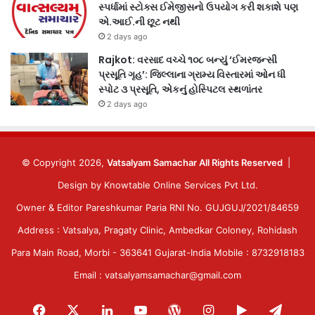
સ્પર્ધામાં સ્ટોક્સ ઈમેજીસનો ઉપયોગ કરી શકાશે પણ
એ.આઈ.ની છૂટ નથી
2 days ago
Rajkot: વરસાદ વચ્ચે ૧૦૮ બન્યું ‘ઈમરજન્સી
પ્રસૂતિ ગૃહ’: જિલ્લાના ગ્રામ્ય વિસ્તારમાં ઓન ધી
સ્પોટ ૩ પ્રસૂતિ, એકનું હોસ્પિટલ સ્થળાંતર
2 days ago
© Copyright 2026,
Vatsalyam Samachar All Rights Reserved
|
Design by
Knowtable Online Services Pvt Ltd.
Owner & Editor Pareshkumar Paria RNI No. GUJGUJ/2021/84659
Address : Vatsalya, Pragaty Clinic, Ambedkar Coloney, Rohidash
Para Main Road, Morbi - 363641 Gujarat-India Mobile : 8732918183
Email : vatsalyamsamachar@gmail.com
Facebook
X
LinkedIn
YouTube
WordPress
Instagram
Google
Tele