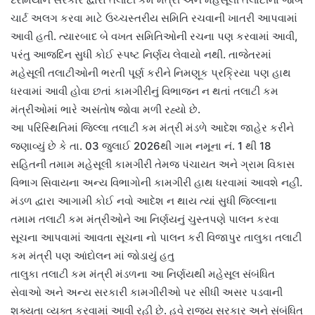
ચાર્ટ અલગ કરવા માટે ઉચ્ચસ્તરીય સમિતિ રચવાની ખાતરી આપવામાં
આવી હતી. ત્યારબાદ બે વખત સમિતિઓની રચના પણ કરવામાં આવી,
પરંતુ આજદિન સુધી કોઈ સ્પષ્ટ નિર્ણય લેવાયો નથી. તાજેતરમાં
મહેસૂલી તલાટીઓની ભરતી પૂર્ણ કરીને નિમણૂક પ્રક્રિયા પણ હાથ
ધરવામાં આવી હોવા છતાં કામગીરીનું વિભાજન ન થતાં તલાટી કમ
મંત્રીઓમાં ભારે અસંતોષ જોવા મળી રહ્યો છે.
આ પરિસ્થિતિમાં જિલ્લા તલાટી કમ મંત્રી મંડળે આદેશ જાહેર કરીને
જણાવ્યું છે કે તા. 03 જુલાઈ 2026થી ગામ નમૂના નં. 1 થી 18
સહિતની તમામ મહેસૂલી કામગીરી તેમજ પંચાયત અને ગ્રામ વિકાસ
વિભાગ સિવાયના અન્ય વિભાગોની કામગીરી હાથ ધરવામાં આવશે નહીં.
મંડળ દ્વારા આગામી કોઈ નવો આદેશ ન થાય ત્યાં સુધી જિલ્લાના
તમામ તલાટી કમ મંત્રીઓને આ નિર્ણયનું ચુસ્તપણે પાલન કરવા
સૂચના આપવામાં આવતા સૂચના નો પાલન કરી વિજાપુર તાલુકા તલાટી
કમ મંત્રી પણ આંદોલન માં જોડાયું હતુ
તાલુકા તલાટી કમ મંત્રી મંડળના આ નિર્ણયથી મહેસૂલ સંબંધિત
સેવાઓ અને અન્ય સરકારી કામગીરીઓ પર સીધી અસર પડવાની
શક્યતા વ્યક્ત કરવામાં આવી રહી છે. હવે રાજ્ય સરકાર અને સંબંધિત