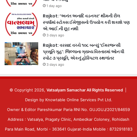
1 day ago
Rajkot: ‘અનંત અનાદિ વડનગર’ થીમની રીલ
સ્પર્ધામાં સ્ટોક્સ ઈમેજીસનો ઉપયોગ કરી શકાશે પણ
એ.આઈ.ની છૂટ નથી
3 days ago
Rajkot: વરસાદ વચ્ચે ૧૦૮ બન્યું ‘ઈમરજન્સી
પ્રસૂતિ ગૃહ’: જિલ્લાના ગ્રામ્ય વિસ્તારમાં ઓન ધી
સ્પોટ ૩ પ્રસૂતિ, એકનું હોસ્પિટલ સ્થળાંતર
3 days ago
© Copyright 2026,
Vatsalyam Samachar All Rights Reserved
|
Design by
Knowtable Online Services Pvt Ltd.
Owner & Editor Pareshkumar Paria RNI No. GUJGUJ/2021/84659
Address : Vatsalya, Pragaty Clinic, Ambedkar Coloney, Rohidash
Para Main Road, Morbi - 363641 Gujarat-India Mobile : 8732918183