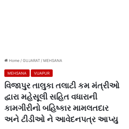
Home
/
GUJARAT
/
MEHSANA
MEHSANA
VIJAPUR
વિજાપુર તાલુકા તલાટી કમ મંત્રીઓ
દ્વારા મહેસૂલી સહિત વધારાની
કામગીરીનો બહિષ્કાર મામલતદાર
અને ટીડીઓ ને આવેદનપત્ર આપ્યુ