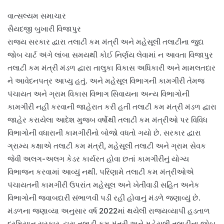
વાત્સલ્યમ સમાચાર
સૈયદજી બુખારી વિજાપુર
રાજ્ય સરકાર દ્વારા તલાટી કમ મંત્રી અને મહેસૂલી તલાટીના જુદા
જોબ ચાર્ટ અંગે લાંબા સમયથી કોઈ નિર્ણય લેવામાં ન આવતા વિજાપુર
તલાટી કમ મંત્રી મંડળ દ્વારા તાલુકા વિકાસ અધિકારી અને મામલતદાર
ને આવેદનપત્ર આપ્યુ હતું. અને મહેસૂલ વિભાગની કામગીરી તેમજ
પંચાયત અને ગ્રામ વિકાસ વિભાગ સિવાયના અન્ય વિભાગોની
કામગીરી નહીં કરવાની જાહેરાત કરી હતી તલાટી કમ મંત્રી મંડળ દ્વારા
જાહેર કરાયેલા આદેશ મુજબ વર્ષોથી તલાટી કમ મંત્રીઓ પર વિવિધ
વિભાગોની વધારાની કામગીરીનો બોજો વધતો ગયો છે. સરકાર દ્વારા
ગ્રામ્ય કક્ષાએ તલાટી કમ મંત્રી, મહેસૂલી તલાટી અને ગ્રામ સેવક
જેવી અલગ-અલગ કેડર કાર્યરત હોવા છતાં કામગીરીનું યોગ્ય
વિભાજન કરવામાં આવ્યું નથી. પરિણામે તલાટી કમ મંત્રીઓએ
પંચાયતની કામગીરી ઉપરાંત મહેસૂલ અને ખેતીવાડી સહિત અનેક
વિભાગોની જવાબદારી સંભાળવી પડી રહી હોવાનું મંડળે જણાવ્યું છે.
મંડળના જણાવ્યા અનુસાર વર્ષ 2022માં થયેલી રાજ્યવ્યાપી હડતાળ
દરમિયાન સરકાર દ્વારા તલાટી કમ મંત્રી અને મહેસૂલી તલાટીના જોબ