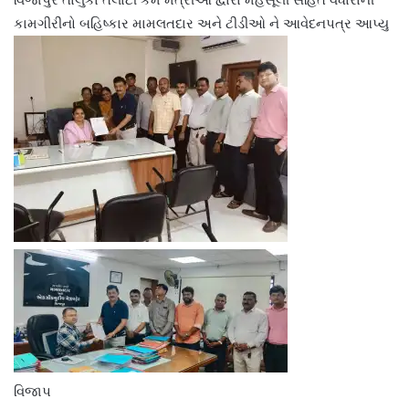
કામગીરીનો બહિષ્કાર મામલતદાર અને ટીડીઓ ને આવેદનપત્ર આપ્યુ
વિજાપ