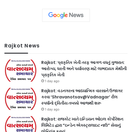
Rajkot News
Rajkot: પ્રાકૃતિક ખેતી તરફ આગળ વધતું ગુજરાત:
આરોગ્ય, ધરતી અને પર્યાવરણ માટે લાભદાયક મેથીની
પ્રાકૃતિક ખેતી
1 day ago
Rajkot: વડનગરના આધ્યાત્મિક વારસાને ઉજાગર
કરવા ‘Shravanotsav@Vadnagar’ રીલ
સ્પર્ધાનો દ્વિતીય તબક્કો આજથી શરૂ
1 day ago
Rajkot: રાજકોટ ખાતે ઇન્ડિયન ઓઇલ કોર્પોરેશન
લિમિટેડ દ્વારા “ઇન્ડેન એક્સ્ટ્રાલાઇટ નાઉ” સેવાનું
લોન્ચિંગ કરાયું