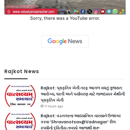
Sorry, there was a YouTube error.
Rajkot News
Rajkot: પ્રાકૃતિક ખેતી તરફ આગળ વધતું ગુજરાત:
આરોગ્ય, ધરતી અને પર્યાવરણ માટે લાભદાયક મેથીની
પ્રાકૃતિક ખેતી
11 hours ago
Rajkot: વડનગરના આધ્યાત્મિક વારસાને ઉજાગર
કરવા ‘Shravanotsav@Vadnagar’ રીલ
સ્પર્ધાનો દ્વિતીય તબક્કો આજથી શરૂ