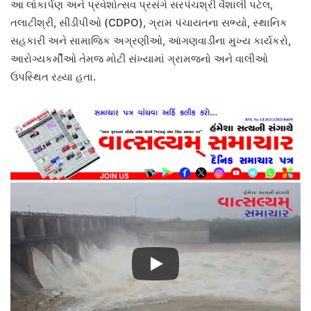
આ લોકાર્પણ અને પ્રવેશોત્સવ પ્રસંગે સરપંચશ્રી વૈશાલી પટેલ,
તલાટીશ્રી, સીડીપીઓ (CDPO), ગ્રામ પંચાયતના સભ્યો, સ્થાનિક
સહકારી અને સામાજિક અગ્રણીઓ, આંગણવાડીના મુખ્ય કાર્યકરો,
આરોગ્યકર્મીઓ તેમજ મોટી સંખ્યામાં ગ્રામજનો અને વાલીઓ
ઉપસ્થિત રહ્યા હતા.