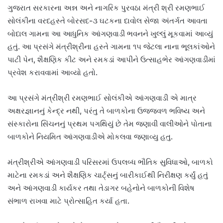
ગુજરાત સરકારના અન્ન અને નાગરિક પુરવઠા મંત્રી શ્રી રમણભાઈ
સોલંકીના વરદહસ્તે બોરસદ-૩ ઘટકના દાવોલ સેજા અંતર્ગત આવતા
બોદાલ ગામના આ આધુનિક આંગણવાડી ભવનને ખુલ્લું મૂકવામાં આવ્યું
હતું. આ પ્રસંગે મંત્રીશ્રીના હસ્તે ગામના ૧૫ જેટલા નાના ભૂલકાંઓને
પાટી પેન, શૈક્ષણિક કીટ અને રમકડાં આપીને ઉત્સાહભેર આંગણવાડીમાં
પ્રવેશ કરાવવામાં આવ્યો હતો.
આ પ્રસંગે મંત્રીશ્રી રમણભાઈ સોલંકીએ આંગણવાડી એ માત્ર
અક્ષરજ્ઞાનનું કેન્દ્ર નથી, પરંતુ તે બાળકોના ઉજ્જવળ ભવિષ્ય અને
સંસ્કારોના સિંચનનું પ્રથમ પગથિયું છે તેમ જણાવી વાલીઓને પોતાના
બાળકોને નિયમિત આંગણવાડીએ મોકલવા જણાવ્યુ હતુ.
મંત્રીશ્રીએ આંગણવાડી પરિસરમાં ઉપલબ્ધ ભૌતિક સુવિધાઓ, બાળકો
માટેના રમકડાં અને શૈક્ષણિક ચાર્ટ્સનું બારીકાઈથી નિરીક્ષણ કર્યું હતું
અને આંગણવાડી કાર્યકર તથા તેડાગર બહેનોને બાળકોની વિશેષ
સંભાળ રાખવા માટે પ્રોત્સાહિત કર્યા હતા.