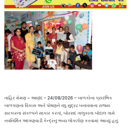
તાહિર મેમણ – આણંદ – 24/08/2026 – બાળકોના પ્રારંભિક
બાળપણના વિકાસ અને પોષણને વધુ સુદ્રઢ બનાવવાના રાજ્ય
સરકારના સંકલ્પને સાકાર કરતાં, બોરસદ તાલુકાના બોદાલ ગામે
નવનિર્મિત આંગણવાડી કેન્દ્રનું ભવ્ય લોકાર્પણ કરવામાં આવ્યું હતું.