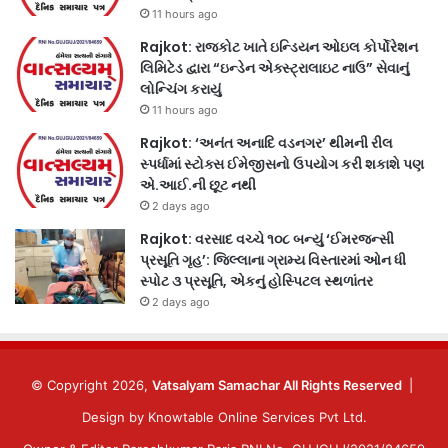
11 hours ago
Rajkot: રાજકોટ ખાતે ઇન્ડિયન ઓઇલ કોર્પોરેશન
લિમિટેડ દ્વારા “ઇન્ડેન એક્સ્ટ્રાલાઇટ નાઉ” સેવાનું
લોન્ચિંગ કરાયું
11 hours ago
Rajkot: ‘અનંત અનાદિ વડનગર’ થીમની રીલ
સ્પર્ધામાં સ્ટોક્સ ઈમેજીસનો ઉપયોગ કરી શકાશે પણ
એ.આઈ.ની છૂટ નથી
2 days ago
Rajkot: વરસાદ વચ્ચે ૧૦૮ બન્યું ‘ઈમરજન્સી
પ્રસૂતિ ગૃહ’: જિલ્લાના ગ્રામ્ય વિસ્તારમાં ઓન ધી
સ્પોટ ૩ પ્રસૂતિ, એકનું હોસ્પિટલ સ્થળાંતર
2 days ago
© Copyright 2026,
Vatsalyam Samachar All Rights Reserved
|
Design by
Knowtable Online Services Pvt Ltd.