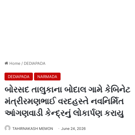
Home
/
DEDIAPADA
DEDIAPADA
NARMADA
બોરસદ તાલુકાના બોદાલ ગામે કેબિનેટ
મંત્રીરમણભાઈ વરદહસ્તે નવનિર્મિત
આંગણવાડી કેન્દ્રનું લોકાર્પણ કરાયુ
TAHIRNAKASH MEMON
June 24, 2026