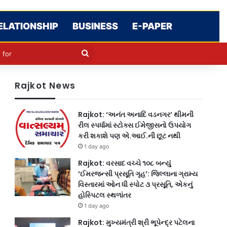
ELATIONSHIP
BUSINESS
E-PAPER
cle
kin
Search
for
Rajkot News
Rajkot: ‘અનંત અનાદિ વડનગર’ થીમની
રીલ સ્પર્ધામાં સ્ટોક્સ ઈમેજીસનો ઉપયોગ
કરી શકાશે પણ એ.આઈ.ની છૂટ નથી
1 day ago
Rajkot: વરસાદ વચ્ચે ૧૦૮ બન્યું
‘ઈમરજન્સી પ્રસૂતિ ગૃહ’: જિલ્લાના ગ્રામ્ય
વિસ્તારમાં ઓન ધી સ્પોટ ૩ પ્રસૂતિ, એકનું
હોસ્પિટલ સ્થળાંતર
1 day ago
Rajkot: મુખ્યમંત્રી શ્રી ભૂપેન્દ્ર પટેલના