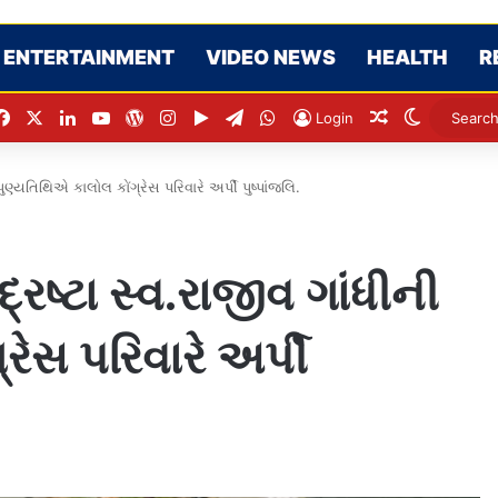
ENTERTAINMENT
VIDEO NEWS
HEALTH
R
Facebook
X
LinkedIn
YouTube
WordPress
Instagram
Google Play
Telegram
WhatsApp
Random Arti
Switch s
Login
ણ્યતિથિએ કાલોલ કોંગ્રેસ પરિવારે અર્પી પુષ્પાંજલિ.
રષ્ટા સ્વ.રાજીવ ગાંધીની
ેસ પરિવારે અર્પી