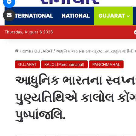
Share via Email
INTERNATIONAL
NATIONAL
GUJARAT
Thursday, August 6 2026
Home
/
GUJARAT
/
આધુનિક ભારતના સ્વપ્નદ્રષ્ટા સ્વ.રાજીવ ગાંધીની પુ
GUJARAT
KALOL(Panchamahal)
PANCHMAHAL
આધુનિક ભારતના સ્વપ્નદ્
પુણ્યતિથિએ કાલોલ કોંગ્ર
પુષ્પાંજલિ.