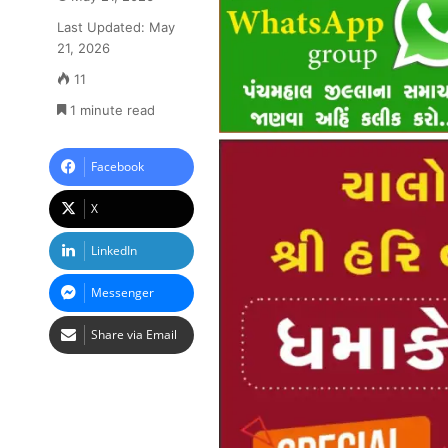
Last Updated: May
21, 2026
11
1 minute read
Facebook
X
LinkedIn
Messenger
Share via Email