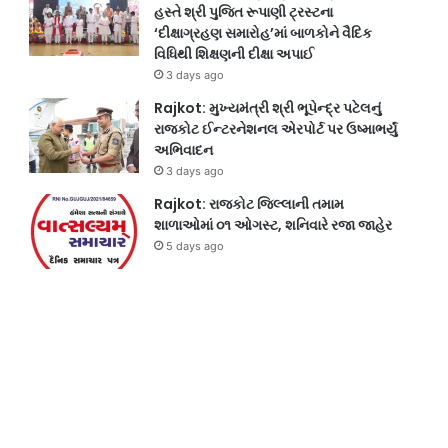
હસ્તે શ્રી પુજિત રૂપાણી ટ્રસ્ટના
‘દીક્ષાગ્રહણ સમારોહ’માં બાળકોને વૈદિક
વિધિથી શિક્ષણની દીક્ષા અપાઈ
3 days ago
Rajkot: મુખ્યમંત્રી શ્રી ભૂપેન્દ્ર પટેલનું
રાજકોટ ઈન્ટરનેશનલ એરપોર્ટ પર ઉષ્માભર્યું
અભિવાદન
3 days ago
Rajkot: રાજકોટ જિલ્લાની તમામ
શાળાઓમાં ૦૧ ઓગસ્ટ, શનિવારે રજા જાહેર
5 days ago