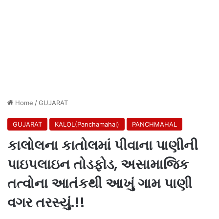
Home
/
GUJARAT
GUJARAT
KALOL(Panchamahal)
PANCHMAHAL
કાલોલના કાતોલમાં પીવાના પાણીની
પાઇપલાઇન તોડફોડ, અસામાજિક
તત્વોના આતંકથી આખું ગામ પાણી
વગર તરસ્યું.!!