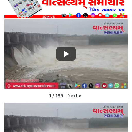
Next
»
1
/
169