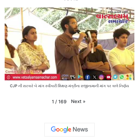
CJP ની સરકારે બે માંગ સ્વીકારી શિક્ષણ મંત્રીના રાજીનામાની માંગ પર કાલે નિર્ણય
Next
»
1
/
169