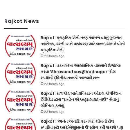
Rajkot News
Rajkot: પ્રાકૃતિક ખેતી તરફ આગળ વધતું ગુજરાત:
આરોગ્ય, ધરતી અને પર્યાવરણ માટે લાભદાયક મેથીની
પ્રાકૃતિક ખેતી
23 hours ago
Rajkot: વડનગરના આધ્યાત્મિક વારસાને ઉજાગર
કરવા ‘Shravanotsav@Vadnagar’ રીલ
સ્પર્ધાનો દ્વિતીય તબક્કો આજથી શરૂ
23 hours ago
Rajkot: રાજકોટ ખાતે ઇન્ડિયન ઓઇલ કોર્પોરેશન
લિમિટેડ દ્વારા “ઇન્ડેન એક્સ્ટ્રાલાઇટ નાઉ” સેવાનું
લોન્ચિંગ કરાયું
23 hours ago
Rajkot: ‘અનંત અનાદિ વડનગર’ થીમની રીલ
સ્પર્ધામાં સ્ટોક્સ ઈમેજીસનો ઉપયોગ કરી શકાશે પણ