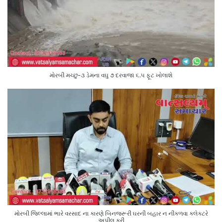
મોરબી મચ્છુ-૩ ડેમના વઘુ ૭ દરવાજા ૬.૫ ફૂટ ખોલાશે
મોરબી જિલ્લામાં ભારે વરસાદ ના કારણે બિનજરૂરી ઘરની બહાર ન નીકળવા કલેક્ટરે
અપીલ કરી