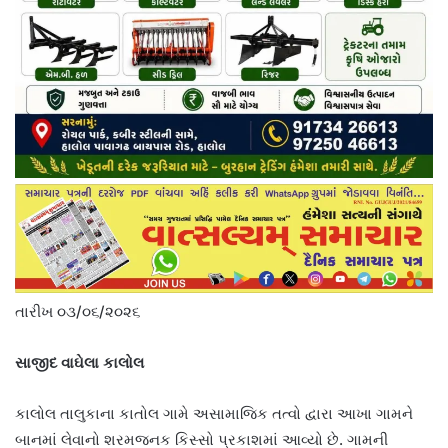
તારીખ ૦૩/૦૬/૨૦૨૬
સાજીદ વાઘેલા કાલોલ
કાલોલ તાલુકાના કાતોલ ગામે અસામાજિક તત્વો દ્વારા આખા ગામને
બાનમાં લેવાનો શરમજનક કિસ્સો પ્રકાશમાં આવ્યો છે. ગામની