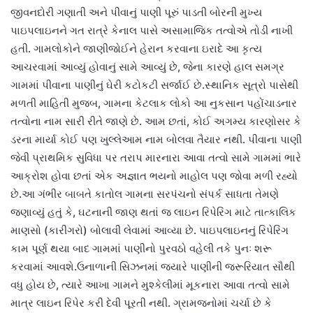
જીવનદોરી ગણાતી અને પીવાનું પાણી પૂરું પાડતી બોરની મુખ્ય
પાઇપલાઇનને ગત રાત્રે કેનાલ પાસે અસામાજિક તત્વોએ તોડી નાખી
હતી. ગામલોકોને જાણીજોઈને હેરાન કરવાના ઇરાદે આ કૃત્ય
આચરવામાં આવ્યું હોવાનું સામે આવ્યું છે, જેના કારણે હાલ સમગ્ર
ગામમાં પીવાના પાણીનું ઘેરી કટોકટી સર્જાઈ છે.સ્થાનિક સૂત્રો પાસેથી
મળતી માહિતી મુજબ, ગામના કેટલાક લોકો આ નુકસાન પહોંચાડનાર
તત્વોના નામ સારી રીતે જાણે છે. આમ છતાં, કોઈ અગમ્ય કારણોસર કે
ડરના માર્યા કોઈ પણ ખુલ્લેઆમ નામ બોલવા તૈયાર નથી. પીવાના પાણી
જેવી પ્રાથમિક સુવિધા પર તરાપ મારનારા આવા તત્વો સામે ગામમાં ભારે
આક્રોશ હોવા છતાં એક અજ્ઞાત ભયનો માહોલ પણ જોવા મળી રહ્યો
છે.આ ગંભીર બાબતે કાતોલ ગામના સરપંચનો સંપર્ક સાધતા તેમણે
જણાવ્યું હતું કે, ઘટનાની જાણ થતાં જ લાઇન રિપેરિંગ માટે તાત્કાલિક
માણસો (કારીગરો) બોલાવી લેવામાં આવ્યા છે. પાઇપલાઇનનું રિપેરિંગ
કામ પૂર્ણ થયા બાદ ગામમાં પાણીનો પુરવઠો વહેલી તકે પુનઃ શરૂ
કરવામાં આવશે.ઉનાળાની સિઝનમાં જ્યારે પાણીની જરૂરિયાત સૌથી
વધુ હોય છે, ત્યારે આખા ગામને મુશ્કેલીમાં મૂકનારા આવા તત્વો સામે
માત્ર લાઇન રિપેર કરી દેવી પૂરતી નથી. ગ્રામજનોમાં ચર્ચા છે કે