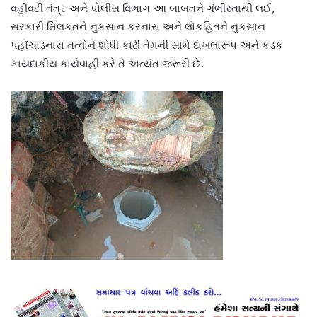
વહીવટી તંત્ર અને પોલીસ વિભાગ આ બાબતને ગંભીરતાથી લઈ,
સરકારી મિલકતને નુકસાન કરનારા અને લોકહિતને નુકસાન
પહોંચાડનારા તત્વોને શોધી કાઢી તેમની સામે દાખલારૂપ અને કડક
કાયદાકીય કાર્યવાહી કરે તે અત્યંત જરૂરી છે.