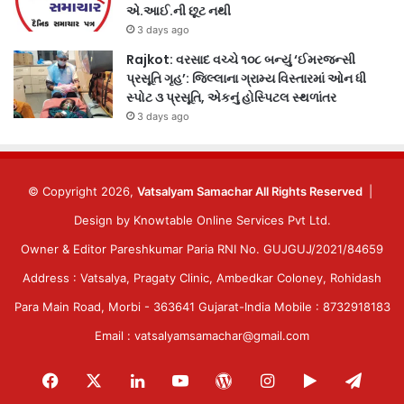
એ.આઈ.ની છૂટ નથી
3 days ago
Rajkot: વરસાદ વચ્ચે ૧૦૮ બન્યું ‘ઈમરજન્સી
પ્રસૂતિ ગૃહ’: જિલ્લાના ગ્રામ્ય વિસ્તારમાં ઓન ધી
સ્પોટ ૩ પ્રસૂતિ, એકનું હોસ્પિટલ સ્થળાંતર
3 days ago
© Copyright 2026,
Vatsalyam Samachar All Rights Reserved
|
Design by
Knowtable Online Services Pvt Ltd.
Owner & Editor Pareshkumar Paria RNI No. GUJGUJ/2021/84659
Address : Vatsalya, Pragaty Clinic, Ambedkar Coloney, Rohidash
Para Main Road, Morbi - 363641 Gujarat-India Mobile : 8732918183
Email : vatsalyamsamachar@gmail.com
Facebook
X
LinkedIn
YouTube
WordPress
Instagram
Google
Tele