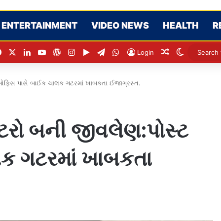
ENTERTAINMENT
VIDEO NEWS
HEALTH
R
Facebook
X
LinkedIn
YouTube
WordPress
Instagram
Google Play
Telegram
WhatsApp
Random Artic
Switch sk
Login
 ઓફિસ પાસે બાઈક ચાલક ગટરમાં ખાબકતા ઈજાગ્રસ્ત.
ગટરો બની જીવલેણ:પોસ્ટ
ક ગટરમાં ખાબકતા