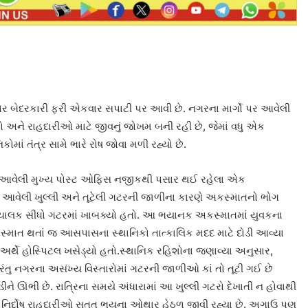
ોર બેદરકારી ફરી એકવાર સપાટી પર આવી છે. નગરના માર્ગો પર આવેલી
ો અને રાહદારીઓ માટે જીવનું જોખમ બની રહી છે, જેમાં વધુ એક
માં તંત્ર સામે ભારે રોષ જોવા મળી રહ્યો છે.
 આવેલી મુખ્ય પોસ્ટ ઓફિસ નજીકથી પસાર થઈ રહેલા એક
ેલી ખુલ્લી અને તૂટેલી ગટરની જાળીના કારણે અકસ્માતનો ભોગ
ં ચાલક સીધો ગટરમાં ખાબક્યો હતો. આ ભયાનક અકસ્માતમાં યુવકના
માત થતાં જ આસપાસના સ્થાનિકો તાત્કાલિક મદદ માટે દોડી આવ્યા
અર્થે હોસ્પિટલ ખસેડ્યો હતો.સ્થાનિક રહિશોના જણાવ્યા અનુસાર,
ંતુ નગરના અસંખ્ય વિસ્તારોમાં ગટરની જાળીઓ કાં તો તૂટી ગઈ છે
ડીને ઊભી છે. રાત્રિના સમયે અંધારામાં આ ખુલ્લી ગટરો દેખાતી ન હોવાથી
નિર્દોષ રાહદારીઓ સતત ભયના ઓથાર હેઠળ જીવી રહ્યા છે. અગાઉ પણ