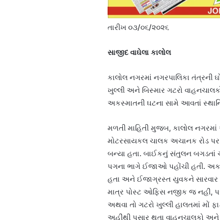
તારીખ ૦૩/૦૬/૨૦૨૬
સાજીદ વાઘેલા કાલોલ
કાલોલ નગરમાં નગરપાલિકા તંત્રની ઘ
ખુલ્લી અને બિસ્માર ગટરો વાહનચાલક
અકસ્માતની ઘટના સામે આવતાં સ્થાનિકો
મળતી માહિતી મુજબ, કાલોલ નગરમાં
મોટરસાયકલ ચાલક અચાનક રોડ પર આવ
બન્યા હતા. બાઈકનું સંતુલન બગડતા
પગના ભાગે ઈજાઓ પહોંચી હતી. અકસ્
હતા અને ઈજાગ્રસ્ત યુવકને સારવાર 
માત્ર પોસ્ટ ઓફિસ નજીક જ નહીં, પર
અથવા તો ગટરો ખુલ્લી હાલતમાં મોં ફા
અહીંથી પસાર થતા વાહનચાલકો અને 