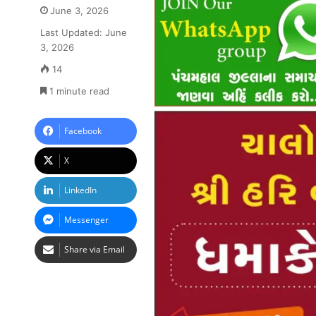
June 3, 2026
Last Updated: June
3, 2026
14
1 minute read
Facebook
X
LinkedIn
Messenger
Share via Email