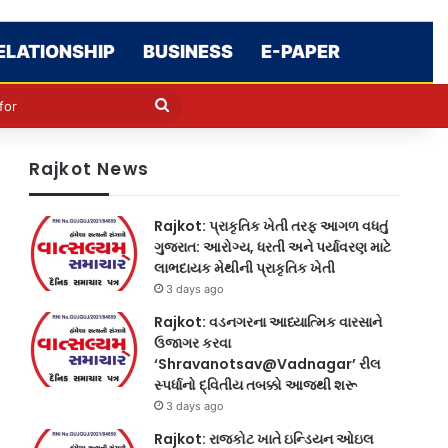
ELATIONSHIP
BUSINESS
E-PAPER
le
in
Search
for
Rajkot News
Rajkot: પ્રાકૃતિક ખેતી તરફ આગળ વધતું
ગુજરાત: આરોગ્ય, ધરતી અને પર્યાવરણ માટે
લાભદાયક મેથીની પ્રાકૃતિક ખેતી
3 days ago
Rajkot: વડનગરના આધ્યાત્મિક વારસાને
ઉજાગર કરવા
‘Shravanotsav@Vadnagar’ રીલ
સ્પર્ધાનો દ્વિતીય તબક્કો આજથી શરૂ
3 days ago
Rajkot: રાજકોટ ખાતે ઇન્ડિયન ઓઇલ