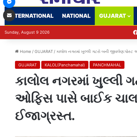
Share via Email
INTERNATIONAL
NATIONAL
GUJARAT
Sunday, August 9 2026
Home
/
GUJARAT
/
કાલોલ નગરમાં ખુલ્લી ગટરો બની જીવલેણ:પોસ્ટ
GUJARAT
KALOL(Panchamahal)
PANCHMAHAL
કાલોલ નગરમાં ખુલ્લી 
ઓફિસ પાસે બાઈક ચાલ
ઈજાગ્રસ્ત.