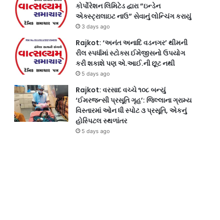
કોર્પોરેશન લિમિટેડ દ્વારા “ઇન્ડેન
એક્સ્ટ્રાલાઇટ નાઉ” સેવાનું લોન્ચિંગ કરાયું
3 days ago
Rajkot: ‘અનંત અનાદિ વડનગર’ થીમની
રીલ સ્પર્ધામાં સ્ટોક્સ ઈમેજીસનો ઉપયોગ
કરી શકાશે પણ એ.આઈ.ની છૂટ નથી
5 days ago
Rajkot: વરસાદ વચ્ચે ૧૦૮ બન્યું
‘ઈમરજન્સી પ્રસૂતિ ગૃહ’: જિલ્લાના ગ્રામ્ય
વિસ્તારમાં ઓન ધી સ્પોટ ૩ પ્રસૂતિ, એકનું
હોસ્પિટલ સ્થળાંતર
5 days ago