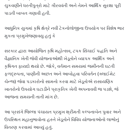
ચુકવણીને ધરતીપુત્રો માટે ગૌરવવંતી અને તેમને આર્થિક સુરક્ષા પૂરી
પાડતી બાબત ગણાવી હતી.
આધુનિક યુગમાં કૃષિ ક્ષેત્રે નવી ટેકનોલોજીના ઉપયોગ પર વિશેષ ભાર
મુકતા પ્રમુખેજણાવયુ હતું કે
સરકાર દ્વારા આયોજિત કૃષિ મહોત્સવ, ટપક સિંચાઈ પદ્ધતિ અને
વૈજ્ઞાનિક ખેતી જેવી યોજનાઓથી ખેડૂતોને વ્યાપક આર્થિક અને
કૃષિગત ફાયદો થયો છે. જોકે, વર્તમાન સમયમાં જમીનની ઘટતી
ફળદ્રુપતા, પાણીની અછત અને આબોહવા પરિવર્તન (ક્લાઈમેટ
ચેન્જ) જેવા પડકારોનો સામનો કરવા માટે ખેડૂતોએ રાસાયણિક
ખાતરોનો ઉપયોગ ઘટાડીને પ્રાકૃતિક ખેતી અપનાવવી જ પડશે, જે
આજના સમયની તાતી માંગ છે.
આ પ્રસંગે જિલ્લા પંચાયત પ્રમુખ શ્રીમતી કલ્પનાબેન પુવાર અને
ઉપસ્થિત મહાનુભાવોના હસ્તે ખેડૂતોને વિવિધ યોજનાઓનો લાભોનું
વિતરણ કરવામાં આવ્યું હતું.