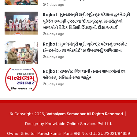
2 days ago
Rajkot: મુખ્યમંત્રી શ્રી ભૂપેન્દ્ર પટેલના હસ્તે શ્રી
પુજિત રૂપાણી ટ્રસ્ટના ‘દીક્ષાગ્રહણ સમારોહ’માં
બાળકોને વૈદિક વિધિથી શિક્ષણની દીક્ષા અપાઈ
4 days ago
Rajkot: મુખ્યમંત્રી શ્રી ભૂપેન્દ્ર પટેલનું રાજકોટ
ઈન્ટરનેશનલ એરપોર્ટ પર ઉષ્માભર્યું અભિવાદન
4 days ago
Rajkot: રાજકોટ જિલ્લાની તમામ શાળાઓમાં ૦૧
ઓગસ્ટ, શનિવારે રજા જાહેર
6 days ago
© Copyright 2026,
Vatsalyam Samachar All Rights Reserved
|
Design by
Knowtable Online Services Pvt Ltd.
Owner & Editor Pareshkumar Paria RNI No. GUJGUJ/2021/84659