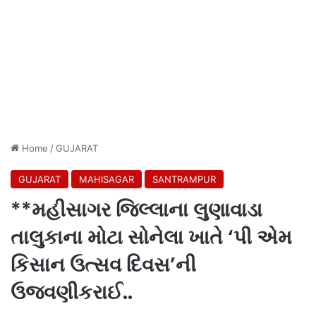
Home
/
GUJARAT
GUJARAT
MAHISAGAR
SANTRAMPUR
**મહીસાગર જિલ્લાના લુણાવાડા
તાલુકાના મોટા સોનેલા ખાતે ‘પી એમ
કિસાન ઉત્સવ દિવસ’ની
ઉજવણીકરાઈ..