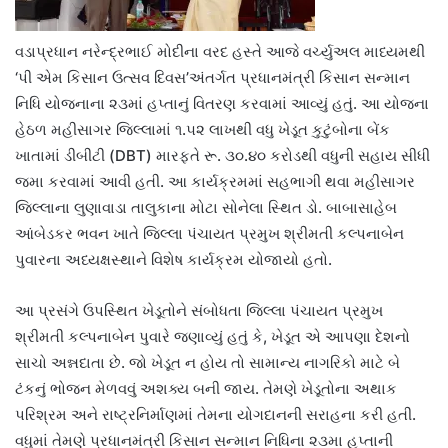
વડાપ્રધાન નરેન્દ્રભાઈ મોદીના વરદ હસ્તે આજે વર્ચ્યુઅલ માધ્યમથી
‘પી એમ કિસાન ઉત્સવ દિવસ’અંતર્ગત પ્રધાનમંત્રી કિસાન સન્માન
નિધિ યોજનાના ૨૩માં હપ્તાનું વિતરણ કરવામાં આવ્યું હતું. આ યોજના
હેઠળ મહીસાગર જિલ્લામાં ૧.૫૨ લાખથી વધુ ખેડૂત કુટુંબોના બેંક
ખાતામાં ડીબીટી (DBT) મારફતે રૂ. ૩૦.૪૦ કરોડથી વધુની સહાય સીધી
જમા કરવામાં આવી હતી. આ કાર્યક્રમમાં સહભાગી થવા મહીસાગર
જિલ્લાના લુણાવાડા તાલુકાના મોટા સોનેલા સ્થિત ડો. બાબાસાહેબ
આંબેડકર ભવન ખાતે જિલ્લા પંચાયત પ્રમુખ શ્રીમતી કલ્પનાબેન
પુવારના અધ્યક્ષસ્થાને વિશેષ કાર્યક્રમ યોજાયો હતો.
આ પ્રસંગે ઉપસ્થિત ખેડૂતોને સંબોધતા જિલ્લા પંચાયત પ્રમુખ
શ્રીમતી કલ્પનાબેન પુવારે જણાવ્યું હતું કે, ખેડૂત એ આપણા દેશનો
સાચો અન્નદાતા છે. જો ખેડૂત ન હોય તો સામાન્ય નાગરિકો માટે બે
ટંકનું ભોજન મેળવવું અશક્ય બની જાય. તેમણે ખેડૂતોના અથાક
પરિશ્રમ અને રાષ્ટ્રનિર્માણમાં તેમના યોગદાનની સરાહના કરી હતી.
વધુમાં તેમણે પ્રધાનમંત્રી કિસાન સન્માન નિધિના ૨૩મા હપ્તાની