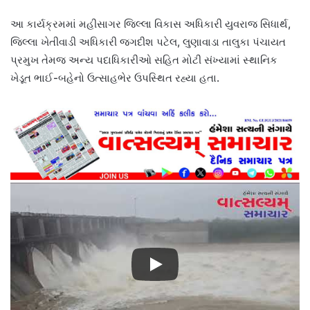
આ કાર્યક્રમમાં મહીસાગર જિલ્લા વિકાસ અધિકારી યુવરાજ સિધાર્થ,
જિલ્લા ખેતીવાડી અધિકારી જગદીશ પટેલ, લુણાવાડા તાલુકા પંચાયત
પ્રમુખ તેમજ અન્ય પદાધિકારીઓ સહિત મોટી સંખ્યામાં સ્થાનિક
ખેડૂત ભાઈ-બહેનો ઉત્સાહભેર ઉપસ્થિત રહ્યા હતા.