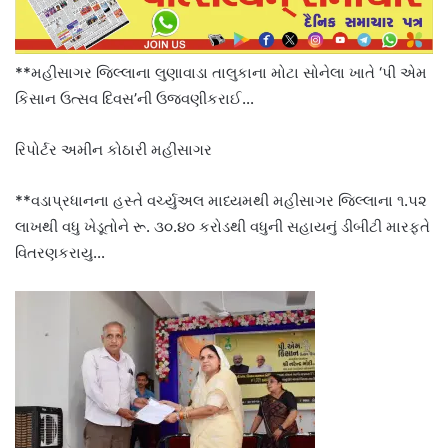
**મહીસાગર જિલ્લાના લુણાવાડા તાલુકાના મોટા સોનેલા ખાતે ‘પી એમ
કિસાન ઉત્સવ દિવસ’ની ઉજવણીકરાઈ…
રિપોર્ટર અમીન કોઠારી મહીસાગર
**વડાપ્રધાનના હસ્તે વર્ચ્યુઅલ માધ્યમથી મહીસાગર જિલ્લાના ૧.૫૨
લાખથી વધુ ખેડૂતોને રૂ. ૩૦.૪૦ કરોડથી વધુની સહાયનું ડીબીટી મારફતે
વિતરણકરાયુ…