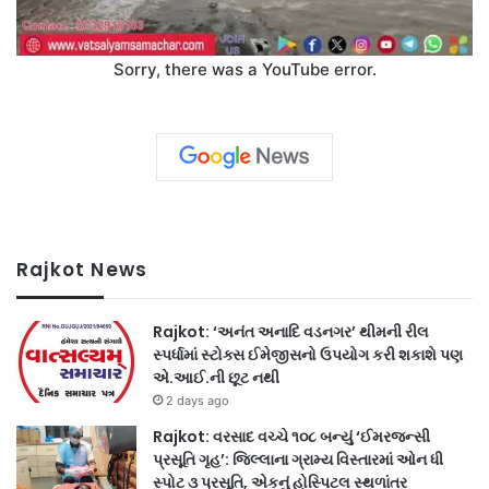
Sorry, there was a YouTube error.
Rajkot News
Rajkot: ‘અનંત અનાદિ વડનગર’ થીમની રીલ
સ્પર્ધામાં સ્ટોક્સ ઈમેજીસનો ઉપયોગ કરી શકાશે પણ
એ.આઈ.ની છૂટ નથી
2 days ago
Rajkot: વરસાદ વચ્ચે ૧૦૮ બન્યું ‘ઈમરજન્સી
પ્રસૂતિ ગૃહ’: જિલ્લાના ગ્રામ્ય વિસ્તારમાં ઓન ધી
સ્પોટ ૩ પ્રસૂતિ, એકનું હોસ્પિટલ સ્થળાંતર