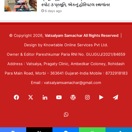
સ્પોટ ૩ પ્રસૂતિ, એકનું હોસ્પિટલ સ્થળાંતર
6 days ago
© Copyright 2026,
Vatsalyam Samachar All Rights Reserved
|
Design by
Knowtable Online Services Pvt Ltd.
Owner & Editor Pareshkumar Paria RNI No. GUJGUJ/2021/84659
Address : Vatsalya, Pragaty Clinic, Ambedkar Coloney, Rohidash
Para Main Road, Morbi - 363641 Gujarat-India Mobile : 8732918183
Email : vatsalyamsamachar@gmail.com
Facebook
X
LinkedIn
YouTube
WordPress
Instagram
Google
Tele
Play
WhatsApp