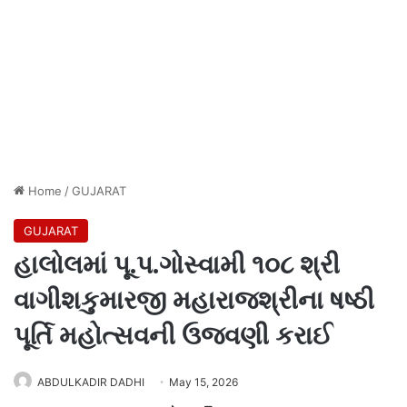
Home
/
GUJARAT
GUJARAT
હાલોલમાં પૂ.પ.ગોસ્વામી ૧૦૮ શ્રી
વાગીશકુમારજી મહારાજશ્રીના ષષ્ઠી
પૂર્તિ મહોત્સવની ઉજવણી કરાઈ
ABDULKADIR DADHI
May 15, 2026