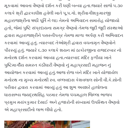
મૂકવામાં આવતા વૈષ્ણવો દર્શન કરી ધણી બન્યા હતા.જ્યારે સાજે ૫.૩૦
કલાકે શ્રી દ્વારકાધીશ હવેલી ખાતે પૂ.પ.ગો. શ્રીવાગીશકુમારજી
મહારાજશ્રીના ષષ્ઠી પૂર્તિ ને લઇ તેમનો અભિવાદન સમારોહ યોજાયો
હતો, જેમાં પુષ્ટિ સંપ્રદાયના સમગ્ર વૈષ્ણવો તેમજ જુદી જુદી સંસ્થાઓ
દ્વવારા મહારાજશ્રીને પસસ્તીપત્ર તેમજ માળા અર્પણ કરી અભિવાદન
કરવામાં આવ્યું હતું. ત્યારબાદ તેઓશ્રી દ્વવારા વચનામૃત વૈષ્ણવોને
પીરસ્યું હતું. જયારે ૬.૩૦ કલાકે શયન માં ઠાકોરજીના રાજદરબાર નો
મનોરથ દર્શન કરવામાં આવ્યા હતા.ત્યારબાદ મંદિર ફળીયા ખાતે
પુષ્ટિમાર્ગીય સમસ્ત કંઠીધારી વૈષ્ણવો નું મહાપ્રસાદી મહાજન નું
આયોજન કરવામાં આવ્યું હતું.આજ રોજ બંને મંદિર ખાતે યોજાયેલ
મનોરથ ના મુખ્ય મનોરથી સ્વ. વલ્લવદાસ કેશવલાલ સોની વી.કે.સોની
પરીવાર દ્વવારા કરવામાં આવ્યું હતું આ શુભ અવશરે હાલોલના
ધારાસભ્ય જયદ્રથસિંહ પરમાર તેમજ પંચમહાલ જિલ્લા ભાજપ
પ્રમુખ મયંકકુમાર દેસાઈ અને હજારોની સંખ્યામાં ઉપસ્થિત વૈષ્ણવો
એ મહાપ્રસાદીનો લાભ લીધો હતો.