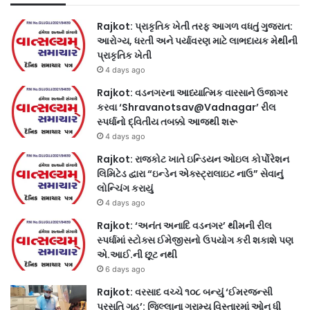
Rajkot: પ્રાકૃતિક ખેતી તરફ આગળ વધતું ગુજરાત:
આરોગ્ય, ધરતી અને પર્યાવરણ માટે લાભદાયક મેથીની
પ્રાકૃતિક ખેતી
4 days ago
Rajkot: વડનગરના આધ્યાત્મિક વારસાને ઉજાગર
કરવા ‘Shravanotsav@Vadnagar’ રીલ
સ્પર્ધાનો દ્વિતીય તબક્કો આજથી શરૂ
4 days ago
Rajkot: રાજકોટ ખાતે ઇન્ડિયન ઓઇલ કોર્પોરેશન
લિમિટેડ દ્વારા “ઇન્ડેન એક્સ્ટ્રાલાઇટ નાઉ” સેવાનું
લોન્ચિંગ કરાયું
4 days ago
Rajkot: ‘અનંત અનાદિ વડનગર’ થીમની રીલ
સ્પર્ધામાં સ્ટોક્સ ઈમેજીસનો ઉપયોગ કરી શકાશે પણ
એ.આઈ.ની છૂટ નથી
6 days ago
Rajkot: વરસાદ વચ્ચે ૧૦૮ બન્યું ‘ઈમરજન્સી
પ્રસૂતિ ગૃહ’: જિલ્લાના ગ્રામ્ય વિસ્તારમાં ઓન ધી