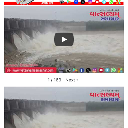
Next
»
1
/
169