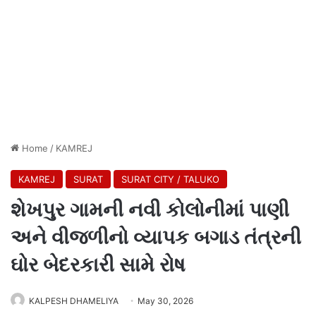
Home
/
KAMREJ
KAMREJ
SURAT
SURAT CITY / TALUKO
શેખપુર ગામની નવી કોલોનીમાં પાણી
અને વીજળીનો વ્યાપક બગાડ તંત્રની
ઘોર બેદરકારી સામે રોષ
KALPESH DHAMELIYA
May 30, 2026