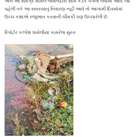
અને આ સમગ્ર મામલે જવાબદારો સામે કડક પગલાં લેવામાં આવે. જો
વહેલી તકે આ સમસ્યાનું નિવારણ નહીં આવે તો આગામી દિવસોમાં
ઉચ્ચ કક્ષાએ રજૂઆત કરવાની ચીમકી પણ ઉચ્ચારેલી છે.
રિપોર્ટર કલ્પેશ ધામેલીયા કામરેજ સુરત