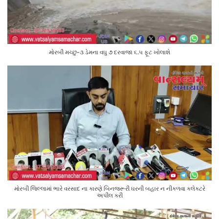
મોરબી મચ્છુ-૩ ડેમના વઘુ ૭ દરવાજા ૬.૫ ફૂટ ખોલાશે
મોરબી જિલ્લામાં ભારે વરસાદ ના કારણે બિનજરૂરી ઘરની બહાર ન નીકળવા કલેક્ટરે
અપીલ કરી