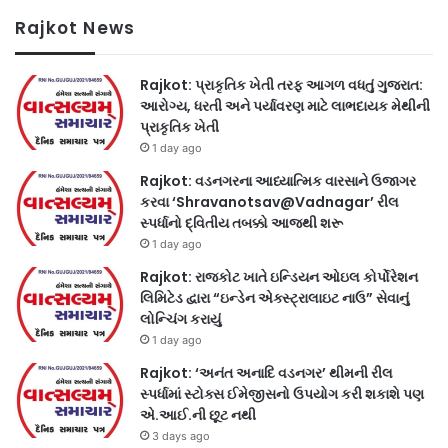
Rajkot News
Rajkot: પ્રાકૃતિક ખેતી તરફ આગળ વધતું ગુજરાત:
આરોગ્ય, ધરતી અને પર્યાવરણ માટે લાભદાયક મેથીની
પ્રાકૃતિક ખેતી
1 day ago
Rajkot: વડનગરના આધ્યાત્મિક વારસાને ઉજાગર
કરવા ‘Shravanotsav@Vadnagar’ રીલ
સ્પર્ધાનો દ્વિતીય તબક્કો આજથી શરૂ
1 day ago
Rajkot: રાજકોટ ખાતે ઇન્ડિયન ઓઇલ કોર્પોરેશન
લિમિટેડ દ્વારા “ઇન્ડેન એક્સ્ટ્રાલાઇટ નાઉ” સેવાનું
લોન્ચિંગ કરાયું
1 day ago
Rajkot: ‘અનંત અનાદિ વડનગર’ થીમની રીલ
સ્પર્ધામાં સ્ટોક્સ ઈમેજીસનો ઉપયોગ કરી શકાશે પણ
એ.આઈ.ની છૂટ નથી
3 days ago