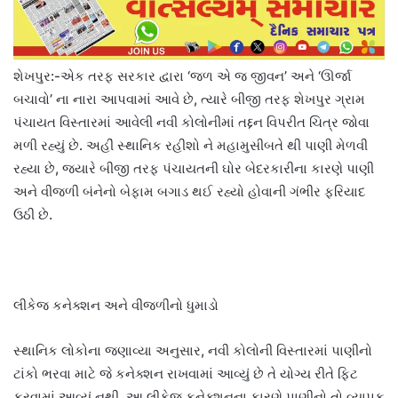
શેખપુર:-એક તરફ સરકાર દ્વારા ‘જળ એ જ જીવન’ અને ‘ઊર્જા
બચાવો’ ના નારા આપવામાં આવે છે, ત્યારે બીજી તરફ શેખપુર ગ્રામ
પંચાયત વિસ્તારમાં આવેલી નવી કોલોનીમાં તદ્દન વિપરીત ચિત્ર જોવા
મળી રહ્યું છે. અહીં સ્થાનિક રહીશો ને મહામુસીબતે થી પાણી મેળવી
રહ્યા છે, જ્યારે બીજી તરફ પંચાયતની ઘોર બેદરકારીના કારણે પાણી
અને વીજળી બંનેનો બેફામ બગાડ થઈ રહ્યો હોવાની ગંભીર ફરિયાદ
ઉઠી છે.
લીકેજ કનેક્શન અને વીજળીનો ધુમાડો
સ્થાનિક લોકોના જણાવ્યા અનુસાર, નવી કોલોની વિસ્તારમાં પાણીનો
ટાંકો ભરવા માટે જે કનેક્શન રાખવામાં આવ્યું છે તે યોગ્ય રીતે ફિટ
કરવામાં આવ્યું નથી. આ લીકેજ કનેક્શનના કારણે પાણીનો તો વ્યાપક