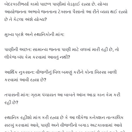
બેદરકારીભર્યા કામો પાછળ પાણીમાં વેડફાઈ રહ્યા છે. યોગ્ય
આયોજનના અભાવે જનતાના ટેક્સના પૈસાનો આ રીતે વ્યય થઈ રહ્યો
છે તે કેટલા અંશે યોગ્ય?
મુખ્ય પ્રશ્નો અને સ્થાનિકોની માંગ:
પાણીની અછત: સામાન્ય જનતા પાણી માટે વલખાં મારી રહી છે, તો
લીકેજ બંધ કેમ કરવામાં આવતું નથી?
આર્થિક નુકસાન: વીજળીનું બિલ બમણું કરીને કોના ખિસ્સા ખાલી
કરવામાં આવી રહ્યા છે?
તપાસની માંગ: ગ્રામ પંચાયત આ બાબતે આંખ આડા કાન કેમ કરી
રહી છે?
સ્થાનિક રહીશો માંગ કરી રહ્યા છે કે આ લીકેજ કનેક્શન તાત્કાલિક
સરખું કરવામાં આવે, પાણી અને વીજળીનો બગાડ અટકાવવામાં આવે