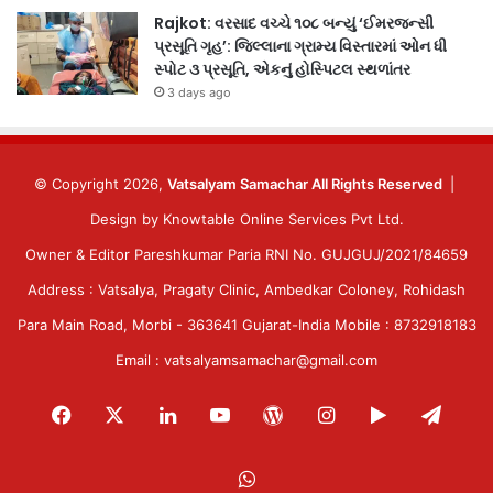
Rajkot: વરસાદ વચ્ચે ૧૦૮ બન્યું ‘ઈમરજન્સી
પ્રસૂતિ ગૃહ’: જિલ્લાના ગ્રામ્ય વિસ્તારમાં ઓન ધી
સ્પોટ ૩ પ્રસૂતિ, એકનું હોસ્પિટલ સ્થળાંતર
3 days ago
© Copyright 2026,
Vatsalyam Samachar All Rights Reserved
|
Design by
Knowtable Online Services Pvt Ltd.
Owner & Editor Pareshkumar Paria RNI No. GUJGUJ/2021/84659
Address : Vatsalya, Pragaty Clinic, Ambedkar Coloney, Rohidash
Para Main Road, Morbi - 363641 Gujarat-India Mobile : 8732918183
Email : vatsalyamsamachar@gmail.com
Facebook
X
LinkedIn
YouTube
WordPress
Instagram
Google
Tele
Play
WhatsApp