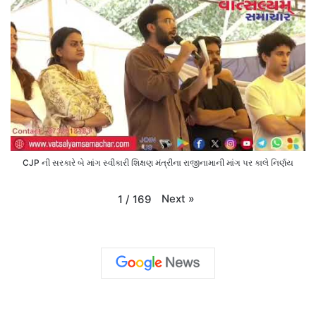
CJP ની સરકારે બે માંગ સ્વીકારી શિક્ષણ મંત્રીના રાજીનામાની માંગ પર કાલે નિર્ણય
Next
»
1
/
169