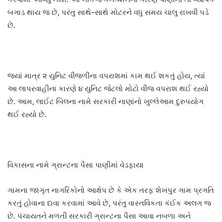
બગાડ થાય જ છે, પરંતુ સાથે-સાથે મોટરને વધુ સમય ચાલુ રાખવી પડે
છે.
જ્યાં માત્ર ૨ યુનિટ વીજળીના વપરાશમાં કામ થઈ શકતું હોય, ત્યાં
આ લાપરવાહીના કારણે ૪ યુનિટ જેટલો મોટો વીજ વપરાશ થઈ રહ્યો
છે. આમ, લાઈટ બિલના નામે સરકારી નાણાંનો ખુલ્લેઆમ દુરુપયોગ
થઈ રહ્યો છે.
વિકાસના નામે ગ્રાન્ટના પૈસા પાણીમાં વેડફાયા
ગામના જાગૃત નાગરિકોનો આક્ષેપ છે કે એક તરફ શેખપુર ગામ પ્રગતિ
કરતું હોવાના દાવા કરવામાં આવે છે, પરંતુ વાસ્તવિકતા કંઈક અલગ જ
છે. પંચાયતને મળતી સરકારી ગ્રાન્ટના પૈસા આવા નબળા અને