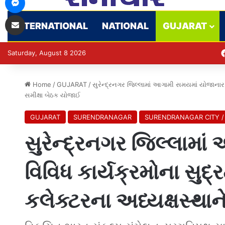
Share via Email
INTERNATIONAL
NATIONAL
GUJARAT
Saturday, August 8 2026
Home
/
GUJARAT
/
સુરેન્દ્રનગર જિલ્લામાં આગામી સમયમાં યોજાનાર વ
સમીક્ષા બેઠક યોજાઈ
GUJARAT
SURENDRANAGAR
SURENDRANAGAR CITY /
સુરેન્દ્રનગર જિલ્લામ
વિવિધ કાર્યક્રમોના સુદ
કલેક્ટરના અધ્યક્ષસ્થાન