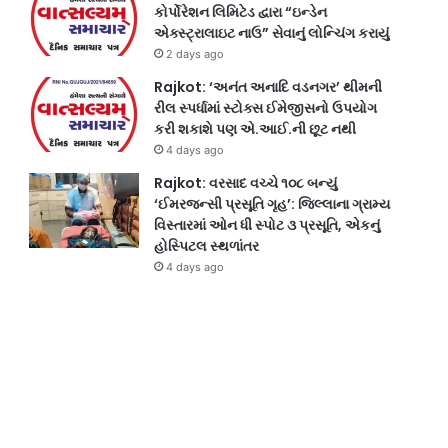
કોર્પોરેશન લિમિટેડ દ્વારા “ઇન્ડેન
એક્સ્ટ્રાલાઇટ નાઉ” સેવાનું લોન્ચિંગ કરાયું
2 days ago
Rajkot: ‘અનંત અનાદિ વડનગર’ થીમની
રીલ સ્પર્ધામાં સ્ટોક્સ ઈમેજીસનો ઉપયોગ
કરી શકાશે પણ એ.આઈ.ની છૂટ નથી
4 days ago
Rajkot: વરસાદ વચ્ચે ૧૦૮ બન્યું
‘ઈમરજન્સી પ્રસૂતિ ગૃહ’: જિલ્લાના ગ્રામ્ય
વિસ્તારમાં ઓન ધી સ્પોટ ૩ પ્રસૂતિ, એકનું
હોસ્પિટલ સ્થળાંતર
4 days ago