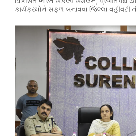
વિકસિત ભારત સંકલ્પ સંમેલન, પ્રગતિપથ ય
કાર્યક્રમોને સફળ બનાવવા જિલ્લા વહીવટી તંત