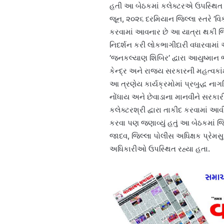
હતી આ બેઠકમાં કલેક્ટરએ ઉપસ્થિત અ
જૂન, ૨૦૨૬ દરમિયાન જિલ્લા સ્તરે ‘વ
કરવામાં આવનાર છે આ યાત્રા થકી જિલ્
નિદર્શન કરી લોકભાગીદારી વધારવામા
‘જનકલ્યાણ શિબિર’ દ્વારા આયુષ્માન
કેન્દ્ર અને રાજ્ય સરકારની મહત્વકાંક
આ ત્રણેય કાર્યક્રમોમાં પ્રબુદ્ધ ના
નોંધાય અને છેવાડાના માનવીને સરકા
કલેક્ટરશ્રી દ્વારા તાકીદ કરવામાં
કરવા પણ જણાવ્યું હતું આ બેઠકમાં જ
જાદવ, જિલ્લા પોલીસ અધિક્ષક પ્રેમસુ
અધિકારીઓ ઉપસ્થિત રહ્યા હતા.