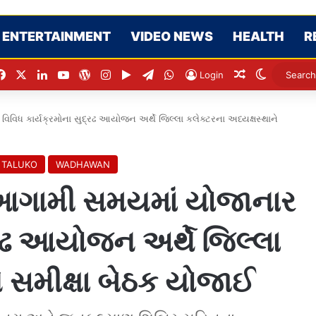
ENTERTAINMENT
VIDEO NEWS
HEALTH
R
Facebook
X
LinkedIn
YouTube
WordPress
Instagram
Google Play
Telegram
WhatsApp
Random Artic
Switch sk
Login
િવિધ કાર્યક્રમોના સુદ્રઢ આયોજન અર્થે જિલ્લા કલેક્ટરના અધ્યક્ષસ્થાને
 TALUKO
WADHAWAN
ાં આગામી સમયમાં યોજાનાર
્રઢ આયોજન અર્થે જિલ્લા
ે સમીક્ષા બેઠક યોજાઈ