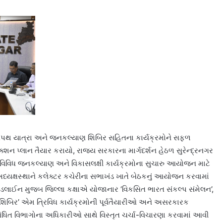
તિપથ યાત્રા અને જનકલ્યાણ શિબિર સહિતના કાર્યક્રમોને સફળ
ક્શન પ્લાન તૈયાર કરાયો, રાજ્ય સરકારના માર્ગદર્શન હેઠળ સુરેન્દ્રનગર
વિવિધ જનકલ્યાણ અને વિકાસલક્ષી કાર્યક્રમોના સુચારુ આયોજન માટે
ધ્યક્ષસ્થાને કલેક્ટર કચેરીના સભાખંડ ખાતે બેઠકનું આયોજન કરવામાં
ઈડલાઈન મુજબ જિલ્લા કક્ષાએ યોજાનાર ‘વિકસિત ભારત સંકલ્પ સંમેલન’,
શિબિર’ એમ ત્રિવિધ કાર્યક્રમોની પૂર્વતૈયારીઓ અને અસરકારક
િત વિભાગોના અધિકારીઓ સાથે વિસ્તૃત ચર્ચા-વિચારણા કરવામાં આવી