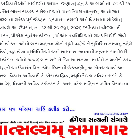
ધિકારીઓને માર્ગદર્શન આપતા જણાવ્યું હતું કે આગામી તા. ૦૮ થી ૧૪
િકસિત ભારત સંકલ્પ સંમેલન’ અને ‘પ્રગતિપથ યાત્રા’નું આયોજન
લાના શ્રેષ્ઠ પ્રોજેક્ટ્સ, પ્રવાસન સ્થળો અને વિકાસના મોડેલોનું
ં આવશે આ ઉપરાંત, તા. ૧૨ થી ૨૦ જૂન, ૨૦૨૬ દરમિયાન યોજાનારી
 ભારત, પીએમ સૂર્યઘર યોજના, પીએમ સ્વનિધિ અને લખપતિ દીદી જેવી
્ષી યોજનાઓનો લાભ મહત્તમ લોકો સુધી પહોંચે તે સુનિશ્ચિત કરવાનું રહેશે
ગરિકો, ચૂંટાયેલા પ્રતિનિધિઓ અને સામાન્ય જનતાની મહત્તમ ભાગીદારી
રી યોજનાઓનો ૧૦૦% લાભ મળે તે દિશામાં સંકલન સાધીને કામગીરી કરવા
 આવી હતી આ ઉપરાંત વિશ્વ યોગ દિવસની ઉજવણીનું આગોતરું આયોજન
િલ્લા વિકાસ અધિકારી કે.એસ.યાજ્ઞિક, મ્યુનિસિપલ કમિશનર જે. કે.
ખ ડેલું, નિવાસી અધિક કલેક્ટર કે. આર. પટેલ સહિત સંબંધિત વિભાગના