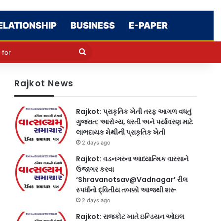
ELATIONSHIP
BUSINESS
E-PAPER
le
in
Search
for
Rajkot News
Rajkot: પ્રાકૃતિક ખેતી તરફ આગળ વધતું
ગુજરાત: આરોગ્ય, ધરતી અને પર્યાવરણ માટે
લાભદાયક મેથીની પ્રાકૃતિક ખેતી
2 days ago
Rajkot: વડનગરના આધ્યાત્મિક વારસાને
ઉજાગર કરવા
‘Shravanotsav@Vadnagar’ રીલ
સ્પર્ધાનો દ્વિતીય તબક્કો આજથી શરૂ
2 days ago
Rajkot: રાજકોટ ખાતે ઇન્ડિયન ઓઇલ