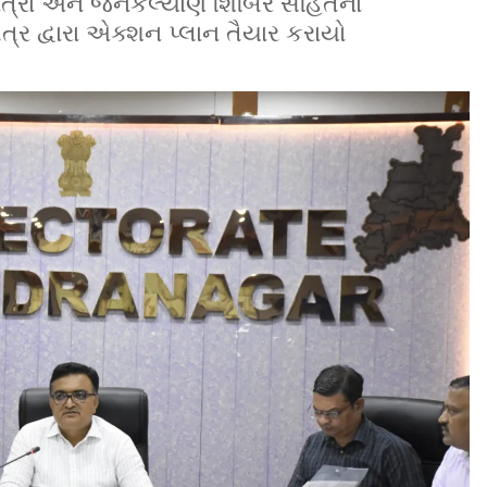
ાત્રા અને જનકલ્યાણ શિબિર સહિતના
્ર દ્વારા એક્શન પ્લાન તૈયાર કરાયો