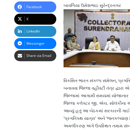
બાવળિયા ઉમેશભાઇ સુરેન્દ્રનગર
Facebook
X
LinkedIn
Messenger
Share via Email
વિકસિત ભારત સંકલ્પ સંમેલન, પ્રગ
બનાવવા જિલ્લા વહીવટી તંત્ર દ્વારા એ
જિલ્લામાં આગામી સમયમાં યોજાનાર 
જિલ્લા કલેક્ટર જી. એચ. સોલંકીના અ
આવ્યું હતું આ બેઠકમાં સરકારની ગા
‘પ્રગતિપથ યાત્રા’ અને ‘જનકલ્યાણ 
અમલીકરણ અંગે ઉપસ્થિત તમામ સંબંધ