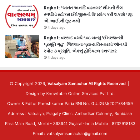
Rajkot: ‘અનંત અનાદિ વડનગર’ થીમની રીલ
સ્પર્ધામાં સ્ટોક્સ ઈમેજીસનો ઉપયોગ કરી શકાશે પણ
એ.આઈ.ની છૂટ નથી
4 days ago
Rajkot: વરસાદ વચ્ચે ૧૦૮ બન્યું ‘ઈમરજન્સી
પ્રસૂતિ ગૃહ’: જિલ્લાના ગ્રામ્ય વિસ્તારમાં ઓન ધી
સ્પોટ ૩ પ્રસૂતિ, એકનું હોસ્પિટલ સ્થળાંતર
4 days ago
© Copyright 2026,
Vatsalyam Samachar All Rights Reserved
|
Design by
Knowtable Online Services Pvt Ltd.
Owner & Editor Pareshkumar Paria RNI No. GUJGUJ/2021/84659
Address : Vatsalya, Pragaty Clinic, Ambedkar Coloney, Rohidash
Para Main Road, Morbi - 363641 Gujarat-India Mobile : 8732918183
Email : vatsalyamsamachar@gmail.com