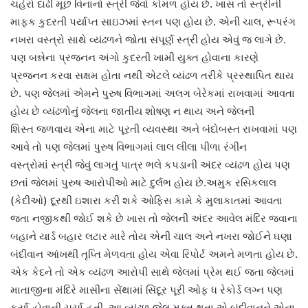
ચહેરો દાઢી મૂછ વિનાનો સ્ત્રી જેવો કોમળ હોય છે. ખાસ તો સ્ત્રીની
માફક કુદરતી પર્યાપ્ત સાઇઝમાં સ્તન પણ હોય છે. એની ચાલ, રૂપરંગ
નખરા વસ્ત્રો સાથે વ્યંઢળને જોતા સંપૂર્ણ સ્ત્રી હોય એવું જ લાગે છે.
પણ બન્નેના પ્રજનન અંગો કુદરતી ખામી યુક્ત હોવાના કારણે
પ્રજનન કરવા સક્ષમ હોતા નથી એટલે વ્યંઢળ તરીકે પ્રસ્થાપિત થાય
છે.‌ પણ જેલમાં એમને પુરુષ વિભાગમાં અલગ બેરેકમાં રાખવામાં આવતા
હોય છે વ્યંઢળોનું જેલના જાતીય શોષણ ન થાય અને જેલની
શિસ્ત જળવાય એના માટે પૂરતી વ્યવસ્થા અને બંદોબસ્ત રાખવામાં પણ
આવે તો પણ જેલમાં પુરુષ વિભાગમાં લાલ લીલા પીળા રંગીન
વસ્ત્રોમાં સ્ત્રી જેવું લાગતું પાત્ર ભલે કપડાની અંદર વ્યંઢળ હોય પણ
છતાં જેલમાં પુરુષ આરોપીઓ માટે દુર્લભ હોય છે.અમુક રસિકલાલ
(કેદીઓ) દૂરથી ઇશારા કરી શકે ઓફિસ કામે કે મુલાકાતમાં આવતા
જતા નજીકથી જોઈ શકે છે ખાસ તો જેલની અંદર આવેલ મંદિર જવાના
બહાને યાર્ડ બહાર લટાર મારે તોય એની ચાલ અને નખરા જોઈને ઘણા
બંદીવાન આંખથી તૃપ્તિ મેળવતા હોય એવા રિપોર્ટ અમને મળતા હોય છે.
એક કેદને તો એક વ્યંઢળ આરોપી સાથે જેલમાં પ્રેમ થઈ જતા જેલમાં
માતાજીના મંદિરે માસીના સેંથામાં સિંદૂર પૂરી ઓફ ધ રેકોર્ડ લગ્ન પણ
કર્યા હોવાની ચર્ચા હતી. આ વ્યંઢળ જેલ મુક્ત થતા એ બંદીવાનને એના