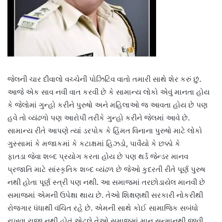
જેલની ચાર દીવાલો વચ્ચેની પોઝિટિવ વાતો તમારી સાથે શેર કરું છું.
આજે એક સાવ નવી વાત કરવી છે કે સામાન્ય લોકો એવું માનતા હોય
કે જેલોમાં ગુન્હો કરીને પુરુષો અને મહિલાઓ જ આવતા હોય છે પણ
હવે તો વ્યંઢળો પણ આરોપી તરીકે ગુન્હો કરીને જેલમાં આવે છે.
સામાન્ય રીતે આપણે ત્યાં ડરપોક કે હિંમત વિનાના પુરુષો માટે લોકો
ગુસ્સામાં કે મજાકમાં કે કટાક્ષમાં હિઝડો, પાવૈયો કે છક્કો કે
ફાતડા જેવા શબ્દ પ્રયોગ કરતા હોય છે પણ થર્ડ જેન્ડર માનવ
પ્રજાતિ માટે સાંસ્કૃતિક શબ્દ વ્યંઢળ છે જેઓ કુદરતી રીતે પૂર્ણ પુરુષ
નથી હોતા પૂર્ણ સ્ત્રી પણ નથી. આ સમાજમાં તરછોડાયેલ માનવી છે
સમાજમાં એમની ઉપેક્ષા થાય છે. તેઓ શિક્ષણથી સરકારી નોકરીથી
રોજગાર ધંધાથી વંચિત રહે છે. એમની સાથે કોઈ સામાજિક સબંધો
રાખવા રાજી નથી હોતું એટલે તેઓ સમાજમાં માન સન્માનથી જીવી