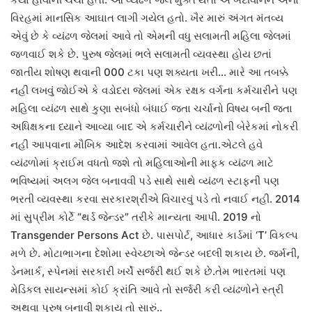
વિરહમાં માનસિક આઘાત લાગી ગયેલ હતો. ખૈર મારું અંગત મંતવ્ય
એવું છે કે વ્યંઢળ જેલમાં આવે તો એમની વધુ સલામતી મહિલા જેલમાં
જળવાઈ શકે છે. પુરુષ જેલમાં ભલે સલામતી વ્યવસ્થા હોય છતાં
જાતીય શોષણ થવાની 000 ટકા પણ શક્યતા ખરી… મારે આ તબક્કે
નહી લખવું જોઈએ કે વડોદરા જેલમાં એક રક્ષક વર્ગના કર્મચારીને પણ
મહિલા વ્યંઢળ સાથે કુણા સબંધો બંધાઈ જતા ચર્ચાનો વિષય બની જતા
અધિક્ષકના ધ્યાને આવ્યા બાદ એ કર્મચારીને વ્યંઢળોની બેરેકમાં નોકરી
નહી આપવાના મૌખિક આદેશ કરવામાં આવેલ હતા.એટલે હવે
વ્યંઢળોમાં ક્રાઈમ વધતો જશે તો મહિલાઓની માફક વ્યંઢળ માટે
ભવિષ્યમાં અલગ જેલ બનાવવી પડે સાથે સાથે વ્યંઢળ સ્ટાફની પણ
ભરતી વ્યવસ્થા કરવા સરકારશ્રીએ વિચારવું પડે તો નવાઈ નહી. 2014
માં સુપ્રીમ કોર્ટે “થર્ડ જેન્ડર” તરીકે માન્યતા આપી. 2019 નો
Transgender Persons Act છે. પાસપોર્ટ, આધાર કાર્ડમાં ‘T’ વિકલ્પ
મળે છે. મોટાભાગના દેશોમા સ્વેચ્છાએ જેન્ડર બદલી શકાય છે. જર્મની,
ડેનમાર્ક, સ્પેનમાં સરકારી ખર્ચે સર્જરી થઈ શકે છે.તેમ ભારતમાં પણ
મેડિકલ સાયન્સમાં કોઈ ક્રાંતિ આવે તો સર્જરી કરી વ્યંઢળોને સ્ત્રી
અથવા પુરુષ બનાવી શકાય તો સારું..