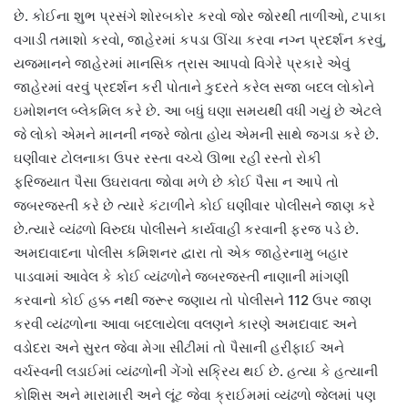
છે. કોઈના શુભ પ્રસંગે શોરબકોર કરવો જોર જોરથી તાળીઓ, ટપાકા
વગાડી તમાશો કરવો, જાહેરમાં કપડા ઊંચા કરવા નગ્ન પ્રદર્શન કરવું,
યજમાનને જાહેરમાં માનસિક ત્રાસ આપવો વિગેરે પ્રકારે એવું
જાહેરમાં વરવું પ્રદર્શન કરી પોતાને કુદરતે કરેલ સજા બદલ લોકોને
ઇમોશનલ બ્લેકમિલ કરે છે. આ બધું ઘણા સમયથી વધી ગયું છે એટલે
જે લોકો એમને માનની નજરે જોતા હોય એમની સાથે જગડા કરે છે.
ઘણીવાર ટોલનાકા ઉપર રસ્તા વચ્ચે ઊભા રહી રસ્તો રોકી
ફરિજયાત પૈસા ઉઘરાવતા જોવા મળે છે કોઈ પૈસા ન આપે તો
જબરજસ્તી કરે છે ત્યારે કંટાળીને કોઈ ઘણીવાર પોલીસને જાણ કરે
છે.ત્યારે વ્યંઢળો વિરુધ્ધ પોલીસને કાર્યવાહી કરવાની ફરજ પડે છે.
અમદાવાદના પોલીસ કમિશનર દ્વારા તો એક જાહેરનામુ બહાર
પાડવામાં આવેલ કે કોઈ વ્યંઢળોને જબરજસ્તી નાણાની માંગણી
કરવાનો કોઈ હક્ક નથી જરૂર જણાય તો પોલીસને 112 ઉપર જાણ
કરવી વ્યંઢળોના આવા બદલાયેલા વલણને કારણે અમદાવાદ અને
વડોદરા અને સુરત જેવા મેગા સીટીમાં તો પૈસાની હરીફાઈ અને
વર્ચસ્વની લડાઈમાં વ્યંઢળોની ગેંગો સક્રિય થઈ છે. હત્યા કે હત્યાની
કોશિસ અને મારામારી અને લૂંટ જેવા ક્રાઈમમાં વ્યંઢળો જેલમાં પણ