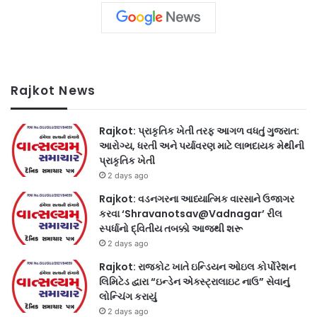
Rajkot News
Rajkot: પ્રાકૃતિક ખેતી તરફ આગળ વધતું ગુજરાત:
આરોગ્ય, ધરતી અને પર્યાવરણ માટે લાભદાયક મેથીની
પ્રાકૃતિક ખેતી
2 days ago
Rajkot: વડનગરના આધ્યાત્મિક વારસાને ઉજાગર
કરવા ‘Shravanotsav@Vadnagar’ રીલ
સ્પર્ધાનો દ્વિતીય તબક્કો આજથી શરૂ
2 days ago
Rajkot: રાજકોટ ખાતે ઇન્ડિયન ઓઇલ કોર્પોરેશન
લિમિટેડ દ્વારા “ઇન્ડેન એક્સ્ટ્રાલાઇટ નાઉ” સેવાનું
લોન્ચિંગ કરાયું
2 days ago