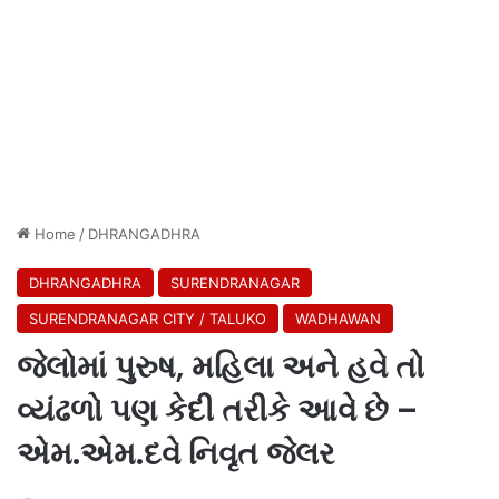
Home
/
DHRANGADHRA
DHRANGADHRA
SURENDRANAGAR
SURENDRANAGAR CITY / TALUKO
WADHAWAN
જેલોમાં પુરુષ, મહિલા અને હવે તો
વ્યંઢળો પણ કેદી તરીકે આવે છે –
એમ.એમ.દવે નિવૃત જેલર