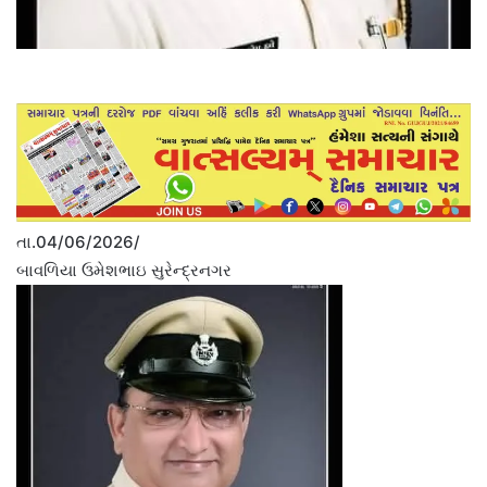
તા.04/06/2026/
બાવળિયા ઉમેશભાઇ સુરેન્દ્રનગર