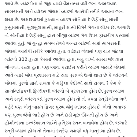
આવે છે. વ્યંઢળોના બે જૂથ વચ્ચે વૈમનસ્ય વધી જતા અમદાવાદ
સાબરમતી અને વડોદરા જેલમાં વ્યંઢળો આરોપી તરીકે આવતા જતા
થયા છે. અમદાવાદમાં કુખ્યાત વ્યંઢળ સોનિયા દે ઉર્ફે સોનું માસી
કુસુમમાસી, બુલબુલ માસી, માધુરી માસી વિગેરે ગેંગના લીડર છે. અગાઉ
તો સોનીયા દે ઉર્ફે સોનું દ્વારા બીજી વ્યંઢળ ગેંગ ઉપર ફાયરીંગ કરવામાં
આવેલ હતું. જે ગુન્હા સબબ તેઓ અન્ય વ્યંઢળો સાથે સાબરમતી
જેલમાં આરોપી તરીકે આવેલ હતા. વડોદરા જેલમાં પણ ચાર જેટલા
વ્યંઢળો 302 હત્યા કેસમાં આવેલા હતા.‌ બહુ લાંબો સમય જેલવાસ
ભોગવતા રહ્યા હતા. પણ આવા ક્રાઈમ કરીને વ્યંઢળ જ્યારે જેલમાં
આવે ત્યારે જેલ પ્રશાસન માટે યક્ષ પ્રશ્ન એ ઉભો થાય છે કે વ્યંઢળને
જેલમાં પુરુષો સાથે રાખવા કે મહિલા કેદીઓ સાથે રાખવા ? કેમ કે
સાયન્ટિફિકલી ફિઝીકલી વ્યંઢળો બે પ્રકારના હોય છે.પુરુષ વ્યંઢળ
અને સ્ત્રી વ્યંઢળ જો પુરુષ વ્યંઢળ હોય તો તો કપડા સ્ત્રીઓના ભલે
પહેરે પણ એનું બાહ્ય ફિગર પુરુષ જેવું કદાવર હોય છે એનો અવાજ
પણ પુરુષ જેવો ભારે હોય છે અને દાઢી મૂછ ઊગતી હોય છે અને
હોર્મોન્સના ઇન્જેક્શન લઈને કુત્રિમ સ્તન બનાવેલા હોય છે. જ્યારે
સ્ત્રી વ્યંઢળ હોય તો તેનામાં સ્ત્રૈણ લક્ષણો વધુ માત્રામાં હોય છે.