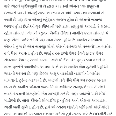
શકે એટલે બુધ્ધિજીવી લોકો દ્વારા ભારતમાં એમને “માતાજી”નો
દરજ્જો આપી એમનું સન્માન જળવાય એવી વ્યવસ્થા કરવામાં તો
આવી છે પણ છતાં એમનું રહેણાક અલગ હોય છે એમનો સમાજ
અલગ હોય છે.તેઓ ગુરુ શિષ્યની પરંપરામાં સમૂહમાં અખાડો કે મઠમાં
રહેતા હોય છે. એમનો જીવન નિર્વાહ (ભિક્ષા) માગીને કરતા હોય છે કે
ઘણા સેક્સ વર્કર તરીકે પણ કામ કરતા હોય છે. બક્ષીસ માંગવાનો
એમનો હક્ક છે એમ સમજી લોકો એમને સ્વેરછાએ પ્રસંગોપાત બક્ષીસ
રૂપે પૈસા આપતા હોય છે. જાહેર રસ્તાઓ ઉપર રેલવે ફાટક ઉપર
ટોલનાકા ઉપર ટ્રેનમાં બસમાં અને કોઈના ઘેર પુત્રજન્મ વખતે કે
લગ્ન પ્રસંગે આશીર્વાદ આપવા અને ખાસ બક્ષીસ લેવા હકથી પહોંચી
જવાની પરંપરા છે. પણ છેલ્લા અમુક વરસોથી વ્યંઢળોની બક્ષીસ
માંગવાનો ટ્રેન્ડ બદલાયો છે. વ્યંઢળો હવે ધીમે ધીમે આક્રમક બનતા
જાય છે. બક્ષીસ એમનો જન્મસિધ્ધ અધિકાર સમજીને દાદાગીરીથી
તગડી રકમની ખંડણીની જેમ માંગણી કરે છે. ઘણા વ્યંઢળો પાસે મોંઘી
ગાડીઓ છે. સારા કીમતી મોબાઈલ ટુ વ્હીલર અને એમના અખાડામાં
એસી જેવી સુવિધા હોય છે. હવે એ વ્યંઢળ લોકોને બક્ષિસમાં કોઈ મોટી
રકમ આપવાનો યજમાન ઇનકાર કરે તો હવે ઝગડા કરે છે દાદાગીરી કરે