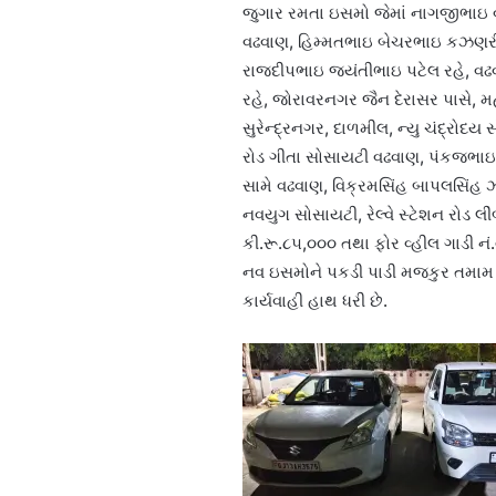
જુગાર રમતા ઇસમો જેમાં નાગજીભાઇ વાઘ
વઢવાણ, હિમ્મતભાઇ બેચરભાઇ કઝણરીયા
રાજદીપભાઇ જયંતીભાઇ પટેલ રહે, વઢવ
રહે, જોરાવરનગર જૈન દેરાસર પાસે, મહા
સુરેન્દ્રનગર, દાળમીલ, ન્યુ ચંદ્રોદ
રોડ ગીતા સોસાયટી વઢવાણ, પંકજભાઇ 
સામે વઢવાણ, વિક્રમસિંહ બાપલસિંહ 
નવયુગ સોસાયટી, રેલ્વે સ્ટેશન રોડ 
કી.રૂ.૮૫,૦૦૦ તથા ફોર વ્હીલ ગાડી ન
નવ ઇસમોને પકડી પાડી મજકુર તમામ વ
કાર્યવાહી હાથ ધરી છે.