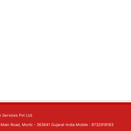
 Services Pvt Ltd.
Main Road, Morbi - 363641 Gujarat-India Mobile : 8732918183