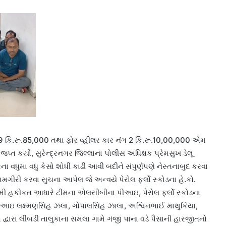
 કિ.રૂ.85,000 તથા ફોર વ્હીલર કાર નંગ 2 કિ.રૂ.10,00,000 એમ
જપ્ત કર્યો, સુરેન્દ્રનગર જિલ્લાના પોલીસ અધિક્ષક પ્રેમસુખ ડેલૂ
ા વધુમા વધુ કેસો શોધી કાઢી આવી બદીને સંપુર્ણપણે નેસ્તનાબુદ કરવા
ીરી કરવા સુચના આપેલ જે અન્વયે પેરોલ ફર્લો સ્કોડના હે.કો.
ી હકીકત આધારે ટીમના એલસીબીના પીઆઇ, પેરોલ ફર્લો સ્કોડના
ક્ષ્મણસિંહ ઝલા, ગોપાલસિંહ ઝાલા, અશ્વિનભાઈ માથુકિયા,
વારા લીંબડી તાલુકાના સમલા ગામે ગંજી પાના વડે પૈસાની હારજીતનો