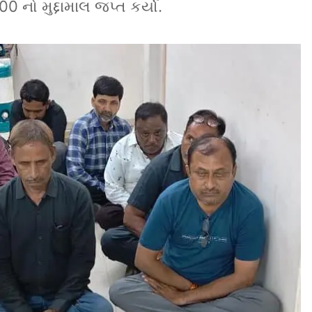
 નો મુદ્દામાલ જપ્ત કર્યો.