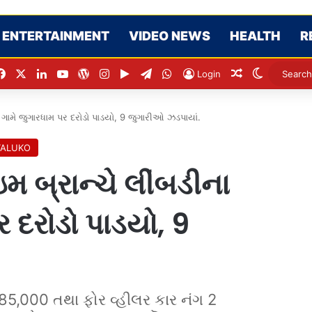
ENTERTAINMENT
VIDEO NEWS
HEALTH
R
Facebook
X
LinkedIn
YouTube
WordPress
Instagram
Google Play
Telegram
WhatsApp
Random Artic
Switch sk
Login
ા ગામે જુગારધામ પર દરોડો પાડયો, 9 જુગારીઓ ઝડપાયાં.
TALUKO
મ બ્રાન્ચે લીંબડીના
 દરોડો પાડયો, 9
85,000 તથા ફોર વ્હીલર કાર નંગ 2