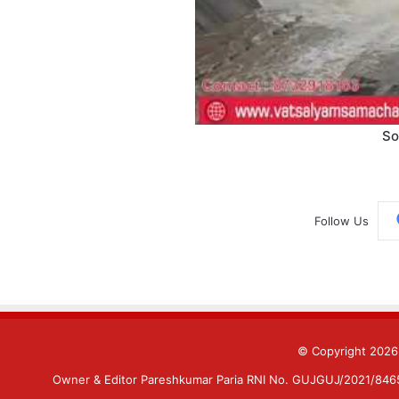
So
Follow Us
© Copyright 202
Owner & Editor Pareshkumar Paria RNI No. GUJGUJ/2021/84659