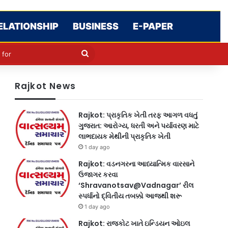
ELATIONSHIP
BUSINESS
E-PAPER
le
in
Search
for
Rajkot News
Rajkot: પ્રાકૃતિક ખેતી તરફ આગળ વધતું
ગુજરાત: આરોગ્ય, ધરતી અને પર્યાવરણ માટે
લાભદાયક મેથીની પ્રાકૃતિક ખેતી
1 day ago
Rajkot: વડનગરના આધ્યાત્મિક વારસાને
ઉજાગર કરવા
‘Shravanotsav@Vadnagar’ રીલ
સ્પર્ધાનો દ્વિતીય તબક્કો આજથી શરૂ
1 day ago
Rajkot: રાજકોટ ખાતે ઇન્ડિયન ઓઇલ