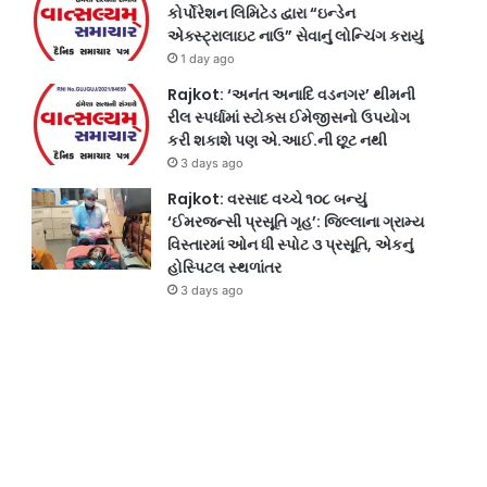
કોર્પોરેશન લિમિટેડ દ્વારા “ઇન્ડેન
એક્સ્ટ્રાલાઇટ નાઉ” સેવાનું લોન્ચિંગ કરાયું
1 day ago
Rajkot: ‘અનંત અનાદિ વડનગર’ થીમની
રીલ સ્પર્ધામાં સ્ટોક્સ ઈમેજીસનો ઉપયોગ
કરી શકાશે પણ એ.આઈ.ની છૂટ નથી
3 days ago
Rajkot: વરસાદ વચ્ચે ૧૦૮ બન્યું
‘ઈમરજન્સી પ્રસૂતિ ગૃહ’: જિલ્લાના ગ્રામ્ય
વિસ્તારમાં ઓન ધી સ્પોટ ૩ પ્રસૂતિ, એકનું
હોસ્પિટલ સ્થળાંતર
3 days ago