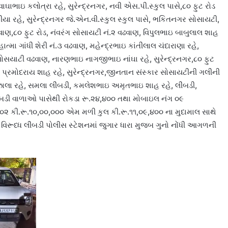
ાભાઇ કલોત્રા રહે, સુરેન્દ્રનગર, નવી એસ.પી.સ્કુલ પાસે,૮૦ ફુટ રોડ
 રહે, સુરેન્દ્રનગર જે.એન.વી.સ્કુલ સ્કુલ પાસે, ભકિતનગર સોસાયટી,
ાણ,૮૦ ફુટ રોડ, નંવરંગ સોસાયટી નં.૨ વઢવાણ, વિપુલભાઇ બાબુલાલ શાહ
ત્મા ગાંધી શેરી નં.૩ વઢવાણ, મહેન્દ્રભાઇ કાંતીલાલ ચંદારાણા રહે,
ય સોસયાટી વઢવાણ, નારણભાઇ નાગજીભાઇ નાંઘા રહે, સુરેન્દ્રનગર,૮૦ ફુટ
પ્રમોદરાય શાહ રહે, સુરેન્દ્રનગર,જીનતાન સંસ્કાર સોસાયટીની ગલીની
ઝાલા રહે, સમલા લીંબડી, કમલેશભાઇ અમૃતભાઇ શાહ રહે, લીંબડી,
લીંબડી વાળાઓ પાસેથી રોકડા રૂ.૨૪,૪૦૦ તથા મોબાઇલ નંગ ૦૯
ં.૦૨ કી.રૂ.૧૦,૦૦,૦૦૦ એમ મળી કુલ કી.રૂ.૧૧,૦૯,૪૦૦ ના મુદામાલ સાથે
િરૂધ્ધ લીંબડી પોલીસ સ્ટેશનમાં જુગાર ધારા મુજબ ગુનો નોંધી આગળની