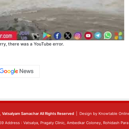
rry, there was a YouTube error.
6,
Vatsalyam Samachar All Rights Reserved
| Design by
Knowtable Online
 Address : Vatsalya, Pragaty Clinic, Ambedkar Coloney, Rohidash Para 