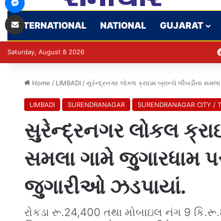
Share via Email
INTERNATIONAL
NATIONAL
GUJARAT
Saturday, August 8 2026
Home
/
LIMBADI
/
સુરેન્દ્રનગર લોકલ ક્રાઇમ બ્રાન્ચે લીંબડીના સમલ
LIMBADI
SURENDRANAGAR
SURENDRANAGAR CITY / 
સુરેન્દ્રનગર લોકલ ક્રાઇ
સમલા ગામે જુગારધામ પર
જુગારીઓ ઝડપાયાં.
રોકડા રૂ.24,400 તથા મોબાઇલ નંગ 9 કિ.રૂ.