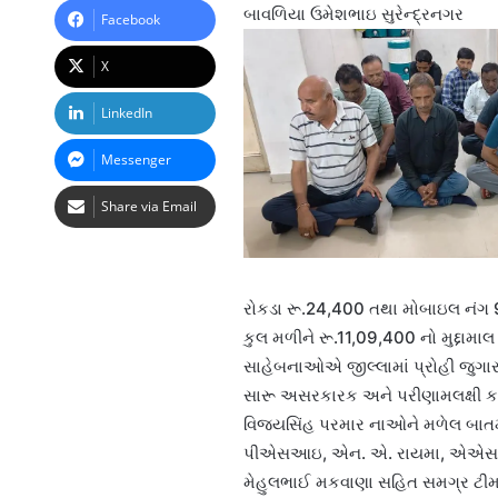
બાવળિયા ઉમેશભાઇ સુરેન્દ્રનગર
Facebook
X
LinkedIn
Messenger
Share via Email
રોકડા રૂ.24,400 તથા મોબાઇલ નંગ 9
કુલ મળીને રૂ.11,09,400 નો મુદ્દામાલ 
સાહેબનાઓ‌એ જીલ્લામાં પ્રોહી જુગારન
સારૂ અસરકારક અને પરીણામલક્ષી કામગ
વિજયસિંહ પરમાર નાઓને મળેલ બાતમ
પીએસઆઇ, એન. એ. રાયમા, એએસઆઇ લ
મેહુલભાઈ મકવાણા સહિત સમગ્ર ટીમ દ્