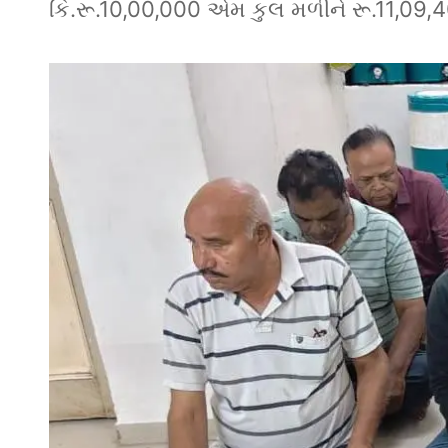
કિ.રૂ.10,00,000 એમ કુલ મળીને રૂ.11,09,400