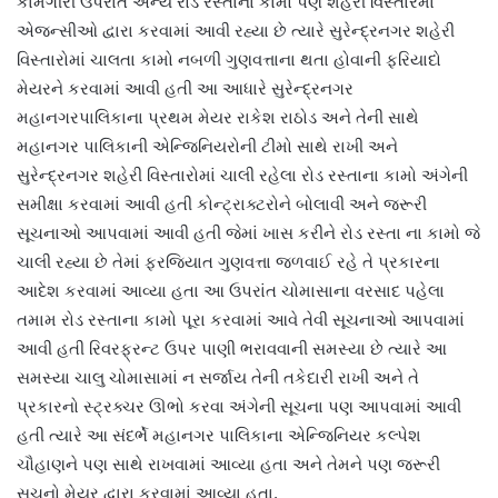
કામગીરી ઉપરાંત અન્ય રોડ રસ્તાના કામો પણ શહેરી વિસ્તારમાં
એજન્સીઓ દ્વારા કરવામાં આવી રહ્યા છે ત્યારે સુરેન્દ્રનગર શહેરી
વિસ્તારોમાં ચાલતા કામો નબળી ગુણવત્તાના થતા હોવાની ફરિયાદો
મેયરને કરવામાં આવી હતી આ આધારે સુરેન્દ્રનગર
મહાનગરપાલિકાના પ્રથમ મેયર રાકેશ રાઠોડ અને તેની સાથે
મહાનગર પાલિકાની એન્જિનિયરોની ટીમો સાથે રાખી અને
સુરેન્દ્રનગર શહેરી વિસ્તારોમાં ચાલી રહેલા રોડ રસ્તાના કામો અંગેની
સમીક્ષા કરવામાં આવી હતી કોન્ટ્રાક્ટરોને બોલાવી અને જરૂરી
સૂચનાઓ આપવામાં આવી હતી જેમાં ખાસ કરીને રોડ રસ્તા ના કામો જે
ચાલી રહ્યા છે તેમાં ફરજિયાત ગુણવત્તા જળવાઈ રહે તે પ્રકારના
આદેશ કરવામાં આવ્યા હતા આ ઉપરાંત ચોમાસાના વરસાદ પહેલા
તમામ રોડ રસ્તાના કામો પૂરા કરવામાં આવે તેવી સૂચનાઓ આપવામાં
આવી હતી રિવરફ્રન્ટ ઉપર પાણી ભરાવવાની સમસ્યા છે ત્યારે આ
સમસ્યા ચાલુ ચોમાસામાં ન સર્જાય તેની તકેદારી રાખી અને તે
પ્રકારનો સ્ટ્રક્ચર ઊભો કરવા અંગેની સૂચના પણ આપવામાં આવી
હતી ત્યારે આ સંદર્ભે મહાનગર પાલિકાના એન્જિનિયર કલ્પેશ
ચૌહાણને પણ સાથે રાખવામાં આવ્યા હતા અને તેમને પણ જરૂરી
સૂચનો મેયર દ્વારા કરવામાં આવ્યા હતા.