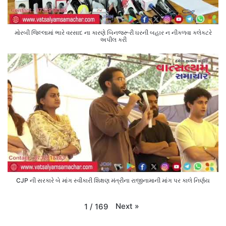
મોરબી જિલ્લામાં ભારે વરસાદ ના કારણે બિનજરૂરી ઘરની બહાર ન નીકળવા કલેક્ટરે
અપીલ કરી
CJP ની સરકારે બે માંગ સ્વીકારી શિક્ષણ મંત્રીના રાજીનામાની માંગ પર કાલે નિર્ણય
Next
»
1
/
169