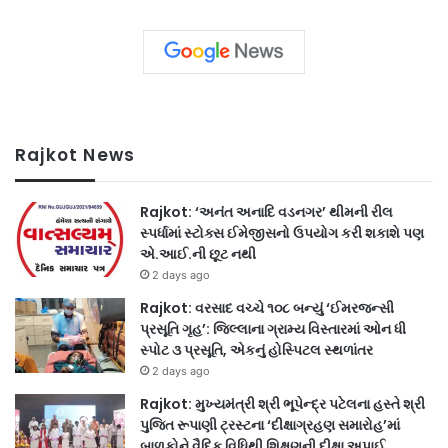
Rajkot News
Rajkot: ‘અનંત અનાદિ વડનગર’ થીમની રીલ
સ્પર્ધામાં સ્ટોક્સ ઈમેજીસનો ઉપયોગ કરી શકાશે પણ
એ.આઈ.ની છૂટ નથી
2 days ago
Rajkot: વરસાદ વચ્ચે ૧૦૮ બન્યું ‘ઈમરજન્સી
પ્રસૂતિ ગૃહ’: જિલ્લાના ગ્રામ્ય વિસ્તારમાં ઓન ધી
સ્પોટ ૩ પ્રસૂતિ, એકનું હોસ્પિટલ સ્થળાંતર
2 days ago
Rajkot: મુખ્યમંત્રી શ્રી ભૂપેન્દ્ર પટેલના હસ્તે શ્રી
પુજિત રૂપાણી ટ્રસ્ટના ‘દીક્ષાગ્રહણ સમારોહ’માં
બાળકોને વૈદિક વિધિથી શિક્ષણની દીક્ષા અપાઈ