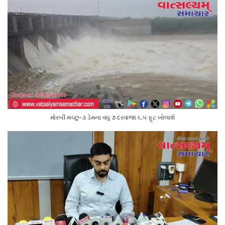
મોરબી મચ્છુ-૩ ડેમના વઘુ ૭ દરવાજા ૬.૫ ફૂટ ખોલાશે