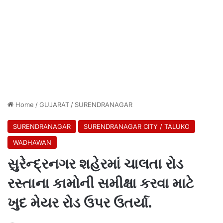
Home
/
GUJARAT
/
SURENDRANAGAR
SURENDRANAGAR
SURENDRANAGAR CITY / TALUKO
WADHAWAN
સુરેન્દ્રનગર શહેરમાં ચાલતા રોડ
રસ્તાના કામોની સમીક્ષા કરવા માટે
ખુદ મેયર રોડ ઉપર ઉતર્યા.