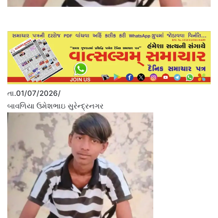
તા.01/07/2026/
બાવળિયા ઉમેશભાઇ સુરેન્દ્રનગર