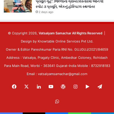
પ્રસૂતિ ગૃહ’: જિલ્લાના ગ્રામ્ય વિસ્તારમાં ઓન ધી
સ્પોટ ૩ પ્રસૂતિ, એકનું હોસ્પિટલ સ્થળાંતર
2 days ago
© Copyright 2026,
Vatsalyam Samachar All Rights Reserved
|
Design by
Knowtable Online Services Pvt Ltd.
Owner & Editor Pareshkumar Paria RNI No. GUJGUJ/2021/84659
Address : Vatsalya, Pragaty Clinic, Ambedkar Coloney, Rohidash
Para Main Road, Morbi - 363641 Gujarat-India Mobile : 8732918183
Email : vatsalyamsamachar@gmail.com
Facebook
X
LinkedIn
YouTube
WordPress
Instagram
Google
Tele
Play
WhatsApp