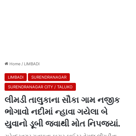
Home
/
LIMBADI
LIMBADI
SURENDRANAGAR
SURENDRANAGAR CITY / TALUKO
લીમડી તાલુકાના સૌકા ગામ નજીક
ભોગાવો નદીમાં ન્હાવા ગયેલા બે
યુવાનો ડૂબી જવાથી મોત નિપજ્યાં.