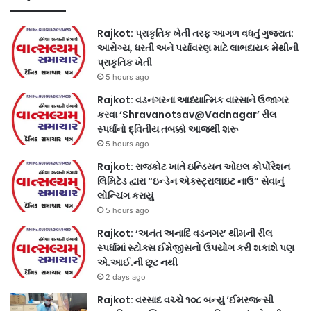
Rajkot: પ્રાકૃતિક ખેતી તરફ આગળ વધતું ગુજરાત:
આરોગ્ય, ધરતી અને પર્યાવરણ માટે લાભદાયક મેથીની
પ્રાકૃતિક ખેતી
5 hours ago
Rajkot: વડનગરના આધ્યાત્મિક વારસાને ઉજાગર
કરવા ‘Shravanotsav@Vadnagar’ રીલ
સ્પર્ધાનો દ્વિતીય તબક્કો આજથી શરૂ
5 hours ago
Rajkot: રાજકોટ ખાતે ઇન્ડિયન ઓઇલ કોર્પોરેશન
લિમિટેડ દ્વારા “ઇન્ડેન એક્સ્ટ્રાલાઇટ નાઉ” સેવાનું
લોન્ચિંગ કરાયું
5 hours ago
Rajkot: ‘અનંત અનાદિ વડનગર’ થીમની રીલ
સ્પર્ધામાં સ્ટોક્સ ઈમેજીસનો ઉપયોગ કરી શકાશે પણ
એ.આઈ.ની છૂટ નથી
2 days ago
Rajkot: વરસાદ વચ્ચે ૧૦૮ બન્યું ‘ઈમરજન્સી