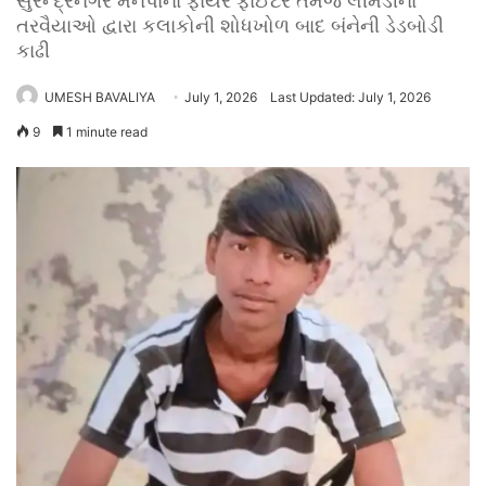
સુરેન્દ્રનગર મનપાના ફાયર ફાઈટર તેમજ લીમડીના
તરવૈયાઓ દ્વારા કલાકોની શોધખોળ બાદ બંનેની ડેડબોડી
કાઢી
UMESH BAVALIYA
July 1, 2026
Last Updated: July 1, 2026
9
1 minute read