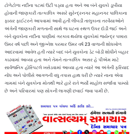
ટોળેટોળા નદીના પટમાં ઉંટી પડ્યા હતા અને આ બંને યુવકો ડૂબીયા
હોવાની જાણકારી તાત્કાલિક અસરે સુરેન્દ્રનગર મહાનગર પાલિકાના
ફાયર ફાઈટરને આપવામાં આવી હતી લીંબડી તાલુકાના તરવૈયાઓને
અંગેની જાણકારી મળતાની સાથે જ ઘટના સ્થળ ઉપર દોડી જઈ અને
બંને યુવકોના નદીના પાણીમાં ગરકાવ થયેલા યુવકોમાં જયેન્દ્ર પન્નારા
ઉંમર વર્ષ પછી અને જીગ્નેશ પરમાર ઉંમર વર્ષ 23 વાળાની શોધખોળ
આદરવામાં આવેલ હતી ત્યારે બાદ બંને યુવકોના ડેટ બોડી શોધીને બહાર
કાઢવામાં આવ્યા હતા અને તેમને તાત્કાલિક અસર હે પીએમ માટે
સાર્વજનિક હોસ્પિટલે ખસેડવામાં આવ્યા હતા ત્યારે આ અંગેની ફરિયાદ
નોંધ અને પોલીસે આગળની વધુ તપાસ હાથ ધરી છે ત્યારે નાના એવા
ગામમાં બંને યુવકોના મોતથી ભારે હારે રાતે ભર્યો માહોલ સર્જાવા પામ્યો
છે અને પરિવારમાં પણ સોકની લાગણી છવાઈ જવા પામી છે.