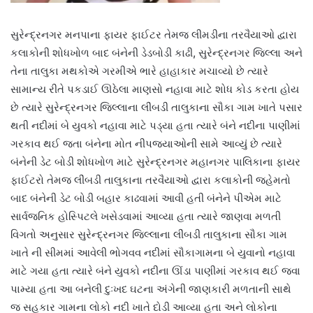
સુરેન્દ્રનગર મનપાના ફાયર ફાઈટર તેમજ લીમડીના તરવૈયાઓ દ્વારા
કલાકોની શોધખોળ બાદ બંનેની ડેડબોડી કાઢી, સુરેન્દ્રનગર જિલ્લા અને
તેના તાલુકા મથકોએ ગરમીએ ભારે હાહાકાર મચાવ્યો છે ત્યારે
સામાન્ય રીતે પકડાઈ ઊઠેલા માણસો નહાવા માટે શોધ કોડ કરતા હોય
છે ત્યારે સુરેન્દ્રનગર જિલ્લાના લીંબડી તાલુકાના સૌકા ગામ ખાતે પસાર
થતી નદીમાં બે યુવકો નહાવા માટે પડ્યા હતા ત્યારે બંને નદીના પાણીમાં
ગરકાવ થઈ જતા બંનેના મોત નીપજયાઓની સામે આવ્યું છે ત્યારે
બંનેની ડેટ બોડી શોધખોળ માટે સુરેન્દ્રનગર મહાનગર પાલિકાના ફાયર
ફાઈટરો તેમજ લીંબડી તાલુકાના તરવૈયાઓ દ્વારા કલાકોની જહેમતો
બાદ બંનેની ડેટ બોડી બહાર કાઢવામાં આવી હતી બંનેને પીએમ માટે
સાર્વજનિક હોસ્પિટલે ખસેડવામાં આવ્યા હતા ત્યારે જાણવા મળતી
વિગતો અનુસાર સુરેન્દ્રનગર જિલ્લાના લીંબડી તાલુકાના સૌકા ગામ
ખાતે ની સીમમાં આવેલી ભોગવવ નદીમાં સૌકાગામના બે યુવાનો નહાવા
માટે ગયા હતા ત્યારે બંને યુવકો નદીના ઊંડા પાણીમાં ગરકાવ થઈ જવા
પામ્યા હતા આ બનેલી દુઃખદ ઘટના અંગેની જાણકારી મળતાની સાથે
જ સહકાર ગામના લોકો નદી ખાતે દોડી આવ્યા હતા અને લોકોના