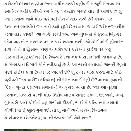
કરોડની દરખાસ્ત હોવા છતાં ગાંધીનગરથી વહીવટી મંજૂરી મેળવવામાં
સ્થાનિક અધિકારીઓ કેમ નિષ્ફળ રહ્યા? ભ્રષ્ટાચારની આશંકા?: શું
આ રસ્તાના નામે કોઈ વહીવટી ખેલ ખેલાઈ ગયો છે? કાગળ પર
દરખાસ્ત બતાવીને જનતાને ક્યાં સુધી છેતરવામાં આવશે?ઈમરજન્સીમાં
જવાબદાર કોણ?: આ માર્ગ પરથી ૧૦૮ એમ્બ્યુલન્સ કે ફાયર બ્રિગેડ
જેવા વાહનો સમયસર પસાર થઈ શકતા નથી, જો કોઈ મોટી હોનારત
થશે તો તેનો હિસાબ કોણ આપશે?૨.૫ કરોડની ફાઈલ પર કયું
‘સરકારી ગ્રહણ’ નડ્યું છે?જ્યારે સ્થાનિક ધારાસભ્યની ભલામણ છે,
માર્ગ-મકાન વિભાગે પોતે સ્વીકાર્યું છે કે આ રસ્તો બનાવવો જરૂરી છે, તો
પછી ફાઈલ કયા ટેબલ પર અટકી છે? શું ટેન્ડર પાસ કરવા માટે કોઈ
વહીવટી “ટકાવારી” (કમિશન) ની રમત રમાઈ રહી છે? માનવ જીવની
કિંમત શૂન્ય કેમ?ગ્રામજનોનો આક્રોશ સાચો છે. “જો આ તૂટેલા
રસ્તાના પથ્થરો પરથી કોઈ નિર્દોષ બાઇક સવાર હવામાં ઉછળશે, કાબૂ
ગુમાવશે અને કોઈનો વહાલસોયો દીકરો, ભાઈ કે પરિવારનો કમાતો
મોભી (બાપ) જીવ ગુમાવશે, તો શું માર્ગ અને મકાન વિભાગના
કાર્યપાલક ઈજનેર શુ આની જવાબદારી લેશે ખરા?