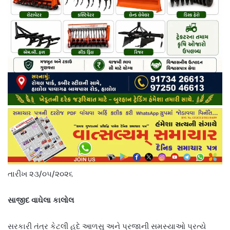
તારીખ ૨૩/૦૫/૨૦૨૬
સાજીદ વાઘેલા કાલોલ
સરકારી તંત્ર કેટલી હદે આળસુ અને પ્રજાની સમસ્યાઓ પ્રત્યે