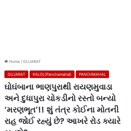
Home
/
GUJARAT
GUJARAT
KALOL(Panchamahal)
PANCHMAHAL
ઘોઘંબાના ભાણપુરાથી રાયણમુવાડા
અને દુધાપુરા ચોકડીનો રસ્તો બન્યો
‘મરણભૂત’!! શું તંત્ર કોઈના મોતની
રાહ જોઈ રહ્યું છે? આખરે રોડ ક્યારે