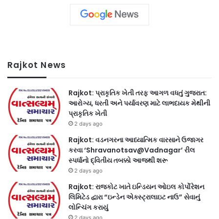
Rajkot News
Rajkot: પ્રાકૃતિક ખેતી તરફ આગળ વધતું ગુજરાત:
આરોગ્ય, ધરતી અને પર્યાવરણ માટે લાભદાયક મેથીની
પ્રાકૃતિક ખેતી
2 days ago
Rajkot: વડનગરના આધ્યાત્મિક વારસાને ઉજાગર
કરવા ‘Shravanotsav@Vadnagar’ રીલ
સ્પર્ધાનો દ્વિતીય તબક્કો આજથી શરૂ
2 days ago
Rajkot: રાજકોટ ખાતે ઇન્ડિયન ઓઇલ કોર્પોરેશન
લિમિટેડ દ્વારા “ઇન્ડેન એક્સ્ટ્રાલાઇટ નાઉ” સેવાનું
લોન્ચિંગ કરાયું
2 days ago