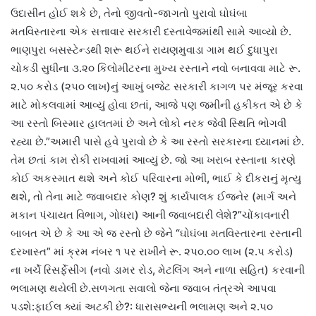
ઉદાસીન હોઈ શકે છે, તેનો જીવતો-જાગતો પુરાવો ઘોઘંબા
મતવિસ્તારના એક સત્તાવાર સરકારી દસ્તાવેજમાંથી સામે આવ્યો છે.
ભાણપુરા બસસ્ટેન્ડથી શરૂ થઈને રાયણમુવાડા ગામ થઈ દુધાપુરા
ચોકડી સુધીના ૩.૨૦ કિલોમીટરના મુખ્ય રસ્તાને નવો બનાવવા માટે રૂ.
૨.૫૦ કરોડ (૨૫૦ લાખ)નું આખું બજેટ સરકારી કાગળ પર મંજૂર કરવા
માટે મોકલવામાં આવ્યું હોવા છતાં, આજે પણ જમીની હકીકત એ છે કે
આ રસ્તો બિસ્માર હાલતમાં છે અને લોકો નરક જેવી સ્થિતિ ભોગવી
રહ્યા છે.”અમારી પાસે હવે પુરાવો છે કે આ રસ્તો સરકારના ધ્યાનમાં છે.
તેમ છતાં કામ રોકી રાખવામાં આવ્યું છે. જો આ ખરાબ રસ્તાના કારણે
કોઈ અકસ્માત થશે અને કોઈ પરિવારના મોભી, ભાઈ કે દીકરાનું મૃત્યુ
થશે, તો તેના માટે જવાબદાર કોણ? શું કાર્યપાલક ઈજનેર (માર્ગ અને
મકાન પંચાયત વિભાગ, ગોધરા) આની જવાબદારી લેશે?”ચોંકાવનારી
બાબત એ છે કે આ એ જ રસ્તો છે જેને “ઘોઘંબા મતવિસ્તારના રસ્તાની
દરખાસ્ત” માં ક્રમ નંબર ૧ પર રાખીને રૂ. ૨૫૦.૦૦ લાખ (૨.૫ કરોડ)
ના ખર્ચે રિસર્ફેસીંગ (નવો ડામર રોડ, મેટલિંગ અને નાળા સહિત) કરવાની
ભલામણ થયેલી છે.સળગતા સવાલો જેના જવાબ તંત્રએ આપવા
પડશે:ફાઈલ ક્યાં અટકી છે?: ધારાસભ્યની ભલામણ અને ૨.૫૦