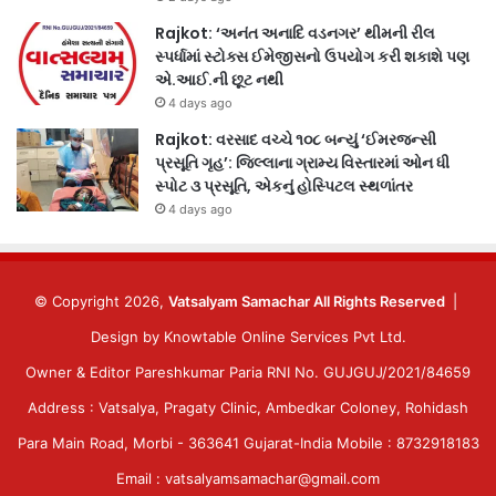
Rajkot: ‘અનંત અનાદિ વડનગર’ થીમની રીલ
સ્પર્ધામાં સ્ટોક્સ ઈમેજીસનો ઉપયોગ કરી શકાશે પણ
એ.આઈ.ની છૂટ નથી
4 days ago
Rajkot: વરસાદ વચ્ચે ૧૦૮ બન્યું ‘ઈમરજન્સી
પ્રસૂતિ ગૃહ’: જિલ્લાના ગ્રામ્ય વિસ્તારમાં ઓન ધી
સ્પોટ ૩ પ્રસૂતિ, એકનું હોસ્પિટલ સ્થળાંતર
4 days ago
© Copyright 2026,
Vatsalyam Samachar All Rights Reserved
|
Design by
Knowtable Online Services Pvt Ltd.
Owner & Editor Pareshkumar Paria RNI No. GUJGUJ/2021/84659
Address : Vatsalya, Pragaty Clinic, Ambedkar Coloney, Rohidash
Para Main Road, Morbi - 363641 Gujarat-India Mobile : 8732918183
Email : vatsalyamsamachar@gmail.com