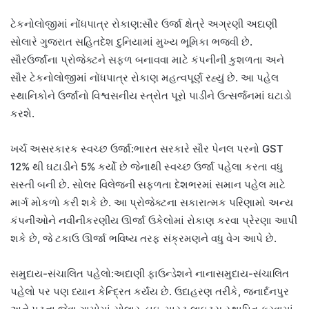
ટેકનોલોજીમાં નોંધપાત્ર રોકાણ:સૌર ઉર્જા ક્ષેત્રે અગ્રણી અદાણી
સોલારે ગુજરાત સહિતદેશ દુનિયામાં મુખ્ય ભૂમિકા ભજવી છે.
સૌરઉર્જાના પ્રોજેક્ટને સફળ બનાવવા માટે કંપનીની કુશળતા અને
સૌર ટેકનોલોજીમાં નોંધપાત્ર રોકાણ મહત્વપૂર્ણ રહ્યું છે. આ પહેલ
સ્થાનિકોને ઉર્જાનો વિશ્વસનીય સ્ત્રોત પૂરો પાડીને ઉત્સર્જનમાં ઘટાડો
કરશે.
ખર્ચ અસરકારક સ્વચ્છ ઉર્જા:ભારત સરકારે સૌર પેનલ પરનો GST
12% થી ઘટાડીને 5% કર્યો છે જેનાથી સ્વચ્છ ઉર્જા પહેલા કરતા વધુ
સસ્તી બની છે. સોલર વિલેજની સફળતા દેશભરમાં સમાન પહેલ માટે
માર્ગ મોકળો કરી શકે છે. આ પ્રોજેક્ટના સકારાત્મક પરિણામો અન્ય
કંપનીઓને નવીનીકરણીય ઊર્જા ઉકેલોમાં રોકાણ કરવા પ્રેરણા આપી
શકે છે, જે ટકાઉ ઊર્જા ભવિષ્ય તરફ સંક્રમણને વધુ વેગ આપે છે.
સમુદાય-સંચાલિત પહેલો:અદાણી ફાઉન્ડેશને નાનાસમુદાય-સંચાલિત
પહેલો પર પણ ધ્યાન કેન્દ્રિત કર્યંય છે. ઉદાહરણ તરીકે, જનાર્દનપુર