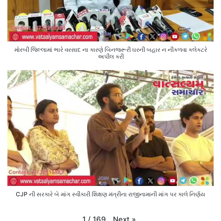
મોરબી જિલ્લામાં ભારે વરસાદ ના કારણે બિનજરૂરી ઘરની બહાર ન નીકળવા કલેક્ટરે
અપીલ કરી
CJP ની સરકારે બે માંગ સ્વીકારી શિક્ષણ મંત્રીના રાજીનામાની માંગ પર કાલે નિર્ણય
Next
»
1
/
169