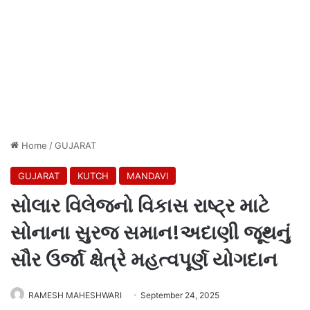
Home
/
GUJARAT
GUJARAT
KUTCH
MANDAVI
સોલાર વિલેજનો વિકાસ રાષ્ટ્ર માટે
સોનાના સુરજ સમાન!અદાણી જૂથનું
સૌર ઉર્જા ક્ષેત્રે મહત્વપૂર્ણ યોગદાન
RAMESH MAHESHWARI
September 24, 2025