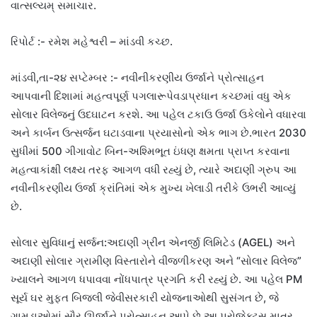
વાત્સલ્યમ્ સમાચાર.
રિપોર્ટ :- રમેશ મહેશ્વરી – માંડવી કચ્છ.
માંડવી,તા-૨૪ સપ્ટેમ્બર :- નવીનીકરણીય ઉર્જાને પ્રોત્સાહન
આપવાની દિશામાં મહત્વપૂર્ણ પગલારૂપેવડાપ્રધાન કચ્છમાં વધુ એક
સોલાર વિલેજનું ઉદઘાટન કરશે. આ પહેલ ટકાઉ ઉર્જા ઉકેલોને વધારવા
અને કાર્બન ઉત્સર્જન ઘટાડવાના પ્રયાસોનો એક ભાગ છે.ભારત 2030
સુધીમાં 500 ગીગાવોટ બિન-અશ્મિભૂત ઇંધણ ક્ષમતા પ્રાપ્ત કરવાના
મહત્વાકાંક્ષી લક્ષ્ય તરફ આગળ વધી રહ્યું છે, ત્યારે અદાણી ગ્રુપ આ
નવીનીકરણીય ઉર્જા ક્રાંતિમાં એક મુખ્ય ખેલાડી તરીકે ઉભરી આવ્યું
છે.
સોલાર સુવિધાનું સર્જન:અદાણી ગ્રીન એનર્જી લિમિટેડ (AGEL) અને
અદાણી સોલાર ગ્રામીણ વિસ્તારોને વીજળીકરણ અને “સોલાર વિલેજ”
ખ્યાલને આગળ ધપાવવા નોંધપાત્ર પ્રગતિ કરી રહ્યું છે. આ પહેલ PM
સૂર્ય ઘર મુફ્ત બિજલી જેવીસરકારી યોજનાઓથી સુસંગત છે, જે
ગામડાઓમાં સૌર ઊર્જાને પ્રોત્સાહન આપે છે.આ પ્રોજેક્ટ્સ માત્ર