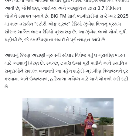
અને પટના જેવા ગામોમાં સોલાર હાઇ-માસ્ટ લાઇટ્સ સ્થાપિત કરવામાં
આવી છે, જે શિક્ષણ, આરોગ્ય અને આજીવિકા દ્વારા 3.7 મિલિયન
લોકોને સશક્ત બનાવે છે. BIG FM સાથે ભાગીદારીમાં સપ્ટેમ્બર 2025
માં શરૂ કરાયેલ “સ્ટોરી ઓફ સૂરજ” રેડિયો ઝુંબેશ વિશ્વનું પ્રથમ
સૌર-સંચાલિત લાઇવ રેડિયો પ્રસારણ છે. આ ઝુંબેશ લાખો લોકો સુધી
પહોંચી છે, જે ટકાઉપણાના સંવાદોને પ્રોત્સાહન આપે છે.
આશાનું કિરણ:અદાણી ગ્રુપની સોલાર વિલેજ પહેલ ગ્રામીણ ભારત
માટે આશાનું કિરણ છે. સ્વચ્છ, ટકાઉ ઉર્જા પૂરી પાડીને અને સ્થાનિક
સમુદાયોને સશક્ત બનાવતી આ પહેલ શહેરી-ગ્રામીણ વિભાજનને દૂર
કરવામાં અને ઉજ્જવળ, હરિયાળા ભવિષ્ય માટે માર્ગ મોકળો કરી રહી
છે.