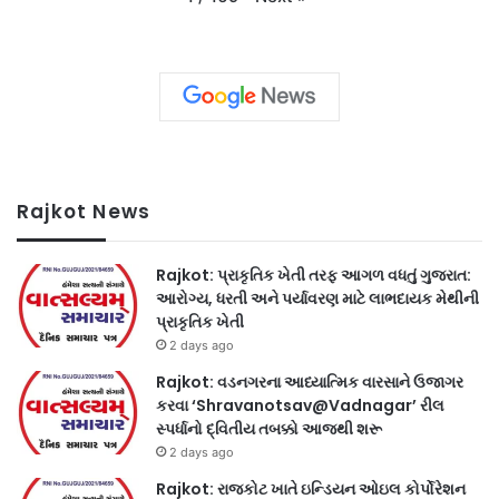
Rajkot News
Rajkot: પ્રાકૃતિક ખેતી તરફ આગળ વધતું ગુજરાત:
આરોગ્ય, ધરતી અને પર્યાવરણ માટે લાભદાયક મેથીની
પ્રાકૃતિક ખેતી
2 days ago
Rajkot: વડનગરના આધ્યાત્મિક વારસાને ઉજાગર
કરવા ‘Shravanotsav@Vadnagar’ રીલ
સ્પર્ધાનો દ્વિતીય તબક્કો આજથી શરૂ
2 days ago
Rajkot: રાજકોટ ખાતે ઇન્ડિયન ઓઇલ કોર્પોરેશન