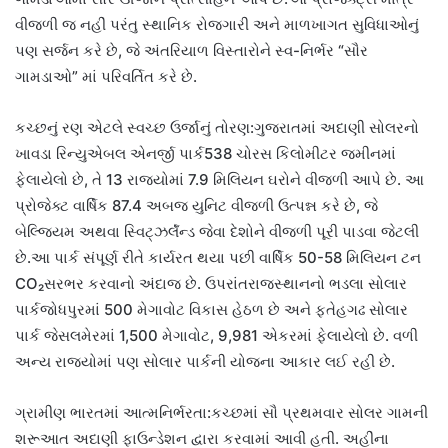
વીજળી જ નહીં પરંતુ સ્થાનિક રોજગારી અને માળખાગત સુવિધાઓનું
પણ સર્જન કરે છે, જે અંતરિયાળ વિસ્તારોને સ્વ-નિર્ભર “સૌર
ગામડાઓ” માં પરિવર્તિત કરે છે.
કચ્છનું રણ એટલે સ્વચ્છ ઉર્જાનું તોરણ:ગુજરાતમાં અદાણી સોલરનો
ખાવડા રિન્યુએબલ એનર્જી પાર્ક538 ચોરસ કિલોમીટર જમીનમાં
ફેલાયેલો છે, તે 13 રાજ્યોમાં 7.9 મિલિયન ઘરોને વીજળી આપે છે. આ
પ્રોજેક્ટ વાર્ષિક 87.4 અબજ યુનિટ વીજળી ઉત્પન્ન કરે છે, જે
બેલ્જિયમ અથવા સ્વિટ્ઝર્લૅન્ડ જેવા દેશોને વીજળી પૂરી પાડવા જેટલી
છે.આ પાર્ક સંપૂર્ણ રીતે કાર્યરત થયા પછી વાર્ષિક 50-58 મિલિયન ટન
CO₂સરભર કરવાનો અંદાજ છે. ઉપરાંતરાજસ્થાનનો ભડલા સોલાર
પાર્કજોધપુરમાં 500 મેગાવોટ વિકાસ હેઠળ છે અને ફતેહગઢ સોલાર
પાર્ક જેસલમેરમાં 1,500 મેગાવોટ, 9,981 એકરમાં ફેલાયેલો છે. વળી
અન્ય રાજ્યોમાં પણ સોલાર પાર્કની યોજના આકાર લઈ રહી છે.
ગ્રામીણ ભારતમાં આત્મનિર્ભરતા:કચ્છમાં સૌ પ્રથમવાર સોલર ગામની
શરૂઆત અદાણી ફાઉન્ડેશન દ્વારા કરવામાં આવી હતી. અહીંના