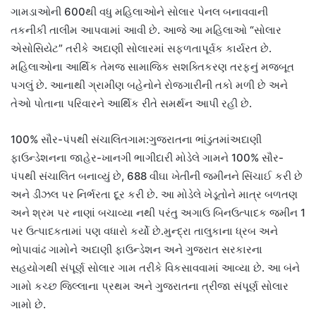
ગામડાઓની 600થી વધુ મહિલાઓને સોલાર પેનલ બનાવવાની
તકનીકી તાલીમ આપવામાં આવી છે. આજે આ મહિલાઓ “સોલાર
એસોસિયેટ” તરીકે અદાણી સોલારમાં સફળતાપૂર્વક કાર્યરત છે.
મહિલાઓના આર્થિક તેમજ સામાજિક સશક્તિકરણ તરફનું મજબૂત
પગલું છે. આનાથી ગ્રામીણ બહેનોને રોજગારીની તકો મળી છે અને
તેઓ પોતાના પરિવારને આર્થિક રીતે સમર્થન આપી રહી છે.
100% સૌર-પંપથી સંચાલિતગામ:ગુજરાતના ભાંડુતમાંઅદાણી
ફાઉન્ડેશનના જાહેર-ખાનગી ભાગીદારી મોડેલે ગામને 100% સૌર-
પંપથી સંચાલિત બનાવ્યું છે, 688 વીઘા ખેતીની જમીનને સિંચાઈ કરી છે
અને ડીઝલ પર નિર્ભરતા દૂર કરી છે. આ મોડેલે ખેડૂતોને માત્ર બળતણ
અને શ્રમ પર નાણાં બચાવ્યા નથી પરંતુ અગાઉ બિનઉત્પાદક જમીન 1
પર ઉત્પાદકતામાં પણ વધારો કર્યો છે.મુન્દ્રા તાલુકાના ધ્રબ અને
ભોપાવાંઢ ગામોને અદાણી ફાઉન્ડેશન અને ગુજરાત સરકારના
સહયોગથી સંપૂર્ણ સોલાર ગામ તરીકે વિકસાવવામાં આવ્યા છે. આ બંને
ગામો કચ્છ જિલ્લાના પ્રથમ અને ગુજરાતના ત્રીજા સંપૂર્ણ સોલાર
ગામો છે.