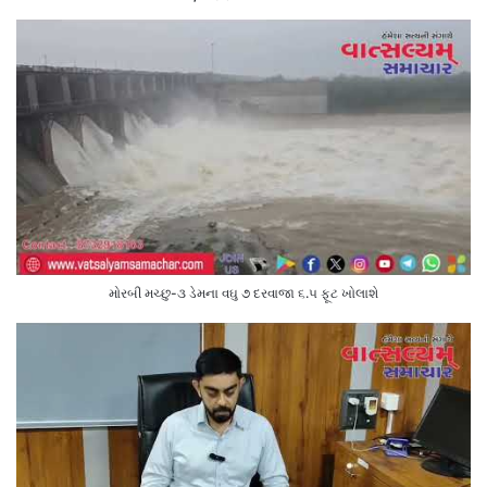
મોરબી મચ્છુ-૩ ડેમના વઘુ ૭ દરવાજા ૬.૫ ફૂટ ખોલાશે