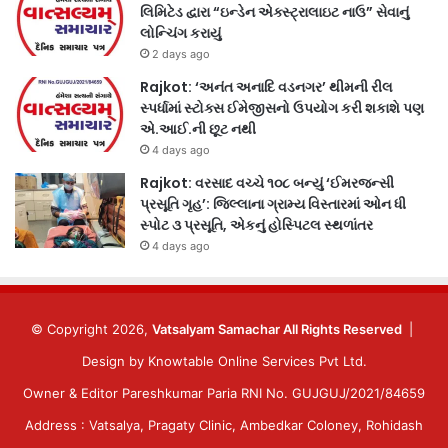
લિમિટેડ દ્વારા “ઇન્ડેન એક્સ્ટ્રાલાઇટ નાઉ” સેવાનું
લોન્ચિંગ કરાયું
2 days ago
Rajkot: ‘અનંત અનાદિ વડનગર’ થીમની રીલ
સ્પર્ધામાં સ્ટોક્સ ઈમેજીસનો ઉપયોગ કરી શકાશે પણ
એ.આઈ.ની છૂટ નથી
4 days ago
Rajkot: વરસાદ વચ્ચે ૧૦૮ બન્યું ‘ઈમરજન્સી
પ્રસૂતિ ગૃહ’: જિલ્લાના ગ્રામ્ય વિસ્તારમાં ઓન ધી
સ્પોટ ૩ પ્રસૂતિ, એકનું હોસ્પિટલ સ્થળાંતર
4 days ago
© Copyright 2026,
Vatsalyam Samachar All Rights Reserved
|
Design by
Knowtable Online Services Pvt Ltd.
Owner & Editor Pareshkumar Paria RNI No. GUJGUJ/2021/84659
Address : Vatsalya, Pragaty Clinic, Ambedkar Coloney, Rohidash