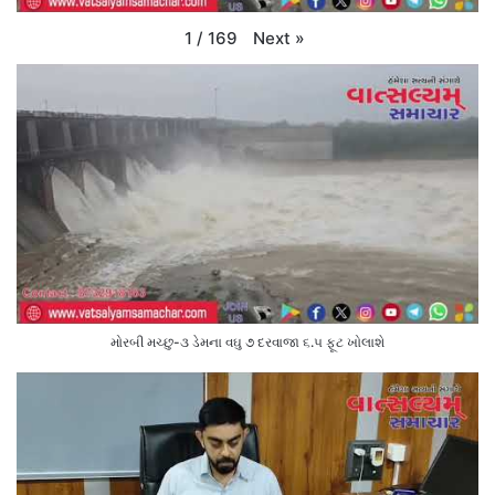
Next
»
1
/
169
મોરબી મચ્છુ-૩ ડેમના વઘુ ૭ દરવાજા ૬.૫ ફૂટ ખોલાશે