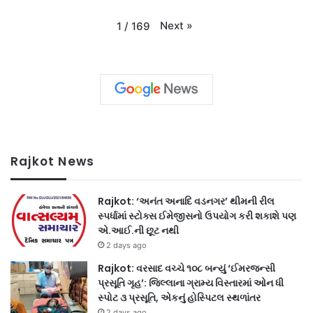
Next
»
1
/
169
Rajkot News
Rajkot: ‘અનંત અનાદિ વડનગર’ થીમની રીલ
સ્પર્ધામાં સ્ટોક્સ ઈમેજીસનો ઉપયોગ કરી શકાશે પણ
એ.આઈ.ની છૂટ નથી
2 days ago
Rajkot: વરસાદ વચ્ચે ૧૦૮ બન્યું ‘ઈમરજન્સી
પ્રસૂતિ ગૃહ’: જિલ્લાના ગ્રામ્ય વિસ્તારમાં ઓન ધી
સ્પોટ ૩ પ્રસૂતિ, એકનું હોસ્પિટલ સ્થળાંતર
2 days ago