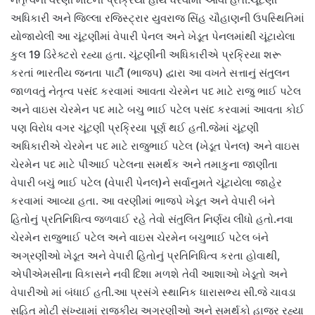
અધિકારી અને જિલ્લા રજિસ્ટ્રાર યુવરાજ સિંહ ચૌહાણની ઉપસ્થિતિમાં
યોજાયેલી આ ચૂંટણીમાં વેપારી પેનલ અને ખેડૂત પેનલમાંથી ચૂંટાયેલા
કુલ 19 ડિરેક્ટરો રહ્યા હતા. ચૂંટણીની અધિકારીએ પ્રક્રિયા શરૂ
કરતાં ભારતીય જનતા પાર્ટી (ભાજપ) દ્વારા આ વખતે સત્તાનું સંતુલન
જાળવતું નેતૃત્વ પસંદ કરવામાં આવતા ચેરમેન પદ માટે રાજુ ભાઈ પટેલ
અને વાઇસ ચેરમેન પદ માટે બચુ ભાઈ પટેલ પસંદ કરવામાં આવતા કોઈ
પણ વિરોધ વગર ચૂંટણી પ્રક્રિયા પૂર્ણ થઈ હતી.જેમાં ચૂંટણી
અધિકારીએ ચેરમેન પદ માટે રાજુભાઈ પટેલ (ખેડૂત પેનલ) અને વાઇસ
ચેરમેન પદ માટે પીઆઈ પટેલના સમર્થક અને તમાકુના જાણીતા
વેપારી બચું ભાઈ પટેલ (વેપારી પેનલ)ને સર્વાનુમતે ચૂંટાયેલા જાહેર
કરવામાં આવ્યા હતા. આ વરણીમાં ભાજપે ખેડૂત અને વેપારી બંને
હિતોનું પ્રતિનિધિત્વ જળવાઈ રહે તેવો સંતુલિત નિર્ણય લીધો હતો.નવા
ચેરમેન રાજુભાઈ પટેલ અને વાઇસ ચેરમેન બચુભાઈ પટેલ બંને
અગ્રણીઓ ખેડૂત અને વેપારી હિતોનું પ્રતિનિધિત્વ કરતા હોવાથી,
એપીએમસીના વિકાસને નવી દિશા મળશે તેવી આશાઓ ખેડૂતો અને
વેપારીઓ માં બંધાઈ હતી.આ પ્રસંગે સ્થાનિક ધારાસભ્ય સી.જે ચાવડા
સહિત મોટી સંખ્યામાં રાજકીય અગ્રણીઓ અને સમર્થકો હાજર રહ્યા