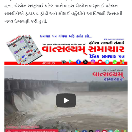
હતા. ચેરમેન રાજુભાઈ પટેલ અને વાઇસ ચેરમેન બચુભાઈ પટેલના
સમર્થકોએ ફટાકડા ફોડી અને મીઠાઈ વહેંચીને આ વિજયી ઉત્સવની
ભવ્ય ઉજવણી કરી હતી.