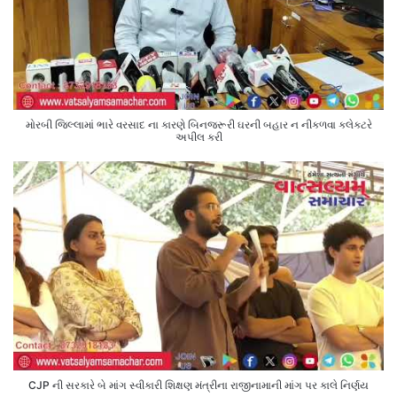
મોરબી જિલ્લામાં ભારે વરસાદ ના કારણે બિનજરૂરી ઘરની બહાર ન નીકળવા કલેક્ટરે
અપીલ કરી
CJP ની સરકારે બે માંગ સ્વીકારી શિક્ષણ મંત્રીના રાજીનામાની માંગ પર કાલે નિર્ણય