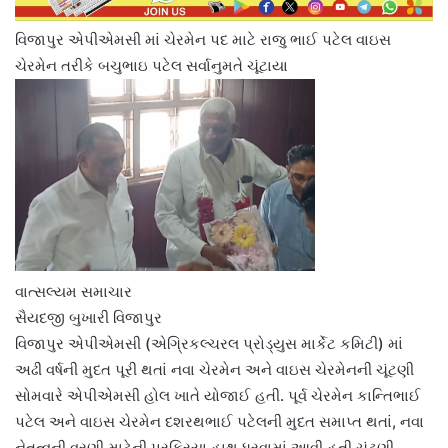
વિજાપુર એપીએમસી માં ચેરમેન પદ માટે રાજુ ભાઈ પટેલ વાઇસ
ચેરમેન તરીકે બચુભાઇ પટેલ સર્વાનુમતે ચૂંટાયા
વાત્સલ્યમ સમાચાર
સૈયદજી બુખારી વિજાપુર
વિજાપુર એપીએમસી (એગ્રિકલ્ચરલ પ્રોડ્યુસ માર્કેટ કમિટી) માં
અઢી વર્ષની મુદત પૂરી થતાં નવા ચેરમેન અને વાઇસ ચેરમેનની ચૂંટણી
સોમવારે એપીએમસી હોલ ખાતે યોજાઈ હતી. પૂર્વ ચેરમેન કાન્તિભાઈ
પટેલ અને વાઇસ ચેરમેન દશરથભાઈ પટેલની મુદત સમાપ્ત થતાં, નવા
નેતૃત્વની વરણી માટેની પ્રક્રિયા હાથ ધરવામાં આવી હતી.ચૂંટણી