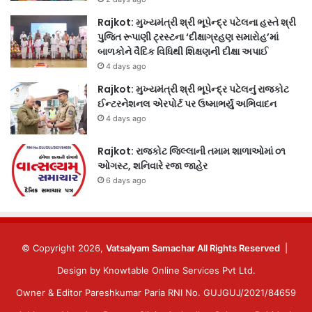
Rajkot: મુખ્યમંત્રી શ્રી ભૂપેન્દ્ર પટેલના હસ્તે શ્રી
પુજિત રૂપાણી ટ્રસ્ટના ‘દીક્ષાગ્રહણ સમારોહ’માં
બાળકોને વૈદિક વિધિથી શિક્ષણની દીક્ષા અપાઈ
4 days ago
Rajkot: મુખ્યમંત્રી શ્રી ભૂપેન્દ્ર પટેલનું રાજકોટ
ઈન્ટરનેશનલ એરપોર્ટ પર ઉષ્માભર્યું અભિવાદન
4 days ago
Rajkot: રાજકોટ જિલ્લાની તમામ શાળાઓમાં ૦૧
ઓગસ્ટ, શનિવારે રજા જાહેર
6 days ago
© Copyright 2026,
Vatsalyam Samachar All Rights Reserved
|
Design by
Knowtable Online Services Pvt Ltd.
Owner & Editor Pareshkumar Paria RNI No. GUJGUJ/2021/84659