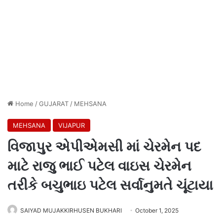
Home
/
GUJARAT
/
MEHSANA
MEHSANA
VIJAPUR
વિજાપુર એપીએમસી માં ચેરમેન પદ
માટે રાજુ ભાઈ પટેલ વાઇસ ચેરમેન
તરીકે બચુભાઇ પટેલ સર્વાનુમતે ચૂંટાયા
SAIYAD MUJAKKIRHUSEN BUKHARI
October 1, 2025